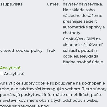
ssupp.visits
6 mes.
návštev návštevníka.
Na základe toho
následne dokážeme
presnejšie zacieliť
automatické správy a
chatboty.
CookieYes - Slúži na
ukladanie, či užívateľ
viewed_cookie_policy
1 rok
súhlasil s použitím
cookies. Neukladá
žiadne osobné údaje.
Analytické
Analytické
Analytické súbory cookie sú používané na pochopenie
toho, ako návštevníci interagujú s webom. Tieto súbory
pomáhajú poskytovať informácie o metrikách, počte
návštevníkov, miere okamžitých odchodov z webu,
zdroji návštevnosti a pod.