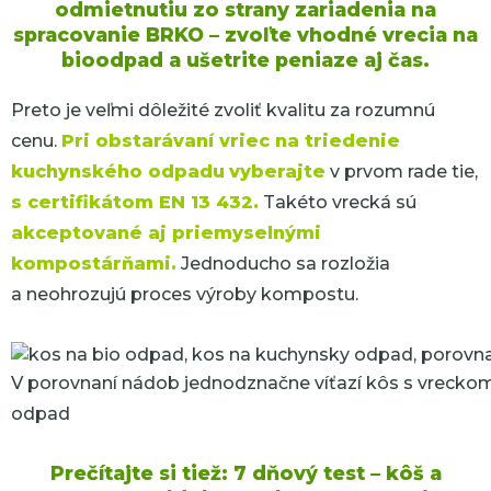
odmietnutiu zo strany zariadenia na
spracovanie BRKO – zvoľte vhodné vrecia na
bioodpad a ušetrite peniaze aj čas.
Preto je veľmi dôležité zvoliť kvalitu za rozumnú
cenu.
Pri obstarávaní vriec na triedenie
kuchynského odpadu
vyberajte
v prvom rade tie,
s certifikátom EN 13 432.
Takéto vrecká sú
akceptované aj priemyselnými
kompostárňami.
Jednoducho sa rozložia
a neohrozujú proces výroby kompostu.
V porovnaní nádob jednodznačne víťazí kôs s vrecko
odpad
Prečítajte si tiež: 7 dňový test – kôš a