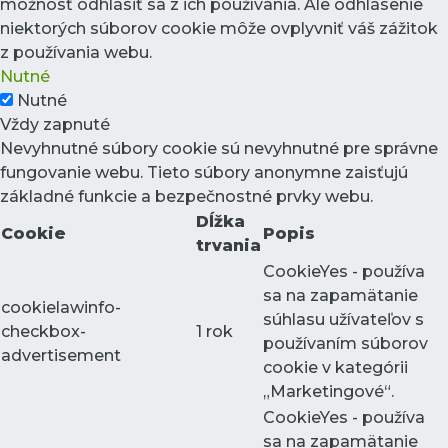
možnosť odhlásiť sa z ich používania. Ale odhlásenie
niektorých súborov cookie môže ovplyvniť váš zážitok
z používania webu.
Nutné
Nutné
Vždy zapnuté
Nevyhnutné súbory cookie sú nevyhnutné pre správne
fungovanie webu. Tieto súbory anonymne zaisťujú
základné funkcie a bezpečnostné prvky webu.
Dĺžka
Cookie
Popis
trvania
CookieYes - používa
sa na zapamätanie
cookielawinfo-
súhlasu užívateľov s
checkbox-
1 rok
používaním súborov
advertisement
cookie v kategórii
„Marketingové“.
CookieYes - používa
sa na zapamätanie