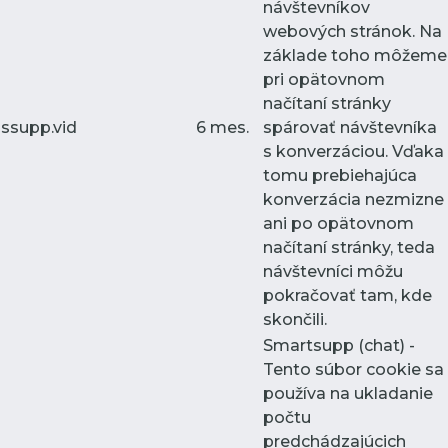
návštevníkov
webových stránok. Na
základe toho môžeme
pri opätovnom
načítaní stránky
ssupp.vid
6 mes.
spárovať návštevníka
s konverzáciou. Vďaka
tomu prebiehajúca
konverzácia nezmizne
ani po opätovnom
načítaní stránky, teda
návštevníci môžu
pokračovať tam, kde
skončili.
Smartsupp (chat) -
Tento súbor cookie sa
používa na ukladanie
počtu
predchádzajúcich