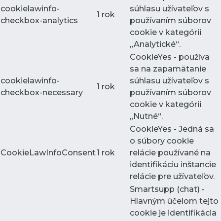
cookielawinfo-
súhlasu užívateľov s
1 rok
checkbox-analytics
používaním súborov
cookie v kategórii
„Analytické“.
CookieYes - používa
sa na zapamätanie
cookielawinfo-
súhlasu užívateľov s
1 rok
checkbox-necessary
používaním súborov
cookie v kategórii
„Nutné“.
CookieYes - Jedná sa
o súbory cookie
CookieLawInfoConsent
1 rok
relácie používané na
identifikáciu inštancie
relácie pre užívateľov.
Smartsupp (chat) -
Hlavným účelom tejto
cookie je identifikácia