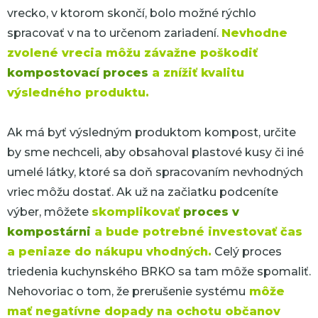
vrecko, v ktorom skončí, bolo možné rýchlo
spracovať v na to určenom zariadení.
Nevhodne
zvolené vrecia môžu závažne poškodiť
kompostovací proces
a znížiť kvalitu
výsledného produktu.
Ak má byť výsledným produktom kompost, určite
by sme nechceli, aby obsahoval plastové kusy či iné
umelé látky, ktoré sa doň spracovaním nevhodných
vriec môžu dostať. Ak už na začiatku podceníte
výber, môžete
skomplikovať
proces v
kompostárni
a bude potrebné investovať čas
a peniaze do nákupu vhodných.
Celý proces
triedenia kuchynského BRKO sa tam môže spomaliť.
Nehovoriac o tom, že prerušenie systému
môže
mať negatívne dopady na ochotu občanov