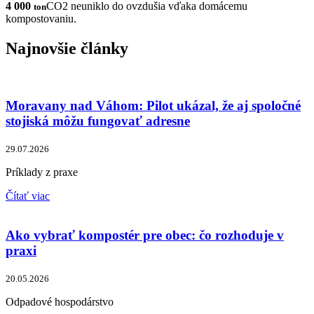
4
000
CO2 neuniklo do ovzdušia vďaka domácemu
ton
kompostovaniu.
Najnovšie články
Moravany nad Váhom: Pilot ukázal, že aj spoločné
stojiská môžu fungovať adresne
29.07.2026
Príklady z praxe
Čítať viac
Ako vybrať kompostér pre obec: čo rozhoduje v
praxi
20.05.2026
Odpadové hospodárstvo