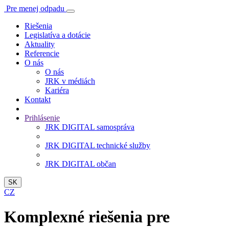
Pre menej odpadu
Riešenia
Legislatíva a dotácie
Aktuality
Referencie
O nás
O nás
JRK v médiách
Kariéra
Kontakt
Prihlásenie
JRK DIGITAL samospráva
JRK DIGITAL technické služby
JRK DIGITAL občan
SK
CZ
Komplexné riešenia pre