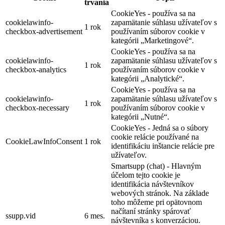
trvania
CookieYes - používa sa na
cookielawinfo-
zapamätanie súhlasu užívateľov s
1 rok
checkbox-advertisement
používaním súborov cookie v
kategórii „Marketingové“.
CookieYes - používa sa na
cookielawinfo-
zapamätanie súhlasu užívateľov s
1 rok
checkbox-analytics
používaním súborov cookie v
kategórii „Analytické“.
CookieYes - používa sa na
cookielawinfo-
zapamätanie súhlasu užívateľov s
1 rok
checkbox-necessary
používaním súborov cookie v
kategórii „Nutné“.
CookieYes - Jedná sa o súbory
cookie relácie používané na
CookieLawInfoConsent
1 rok
identifikáciu inštancie relácie pre
užívateľov.
Smartsupp (chat) - Hlavným
účelom tejto cookie je
identifikácia návštevníkov
webových stránok. Na základe
toho môžeme pri opätovnom
načítaní stránky spárovať
ssupp.vid
6 mes.
návštevníka s konverzáciou.