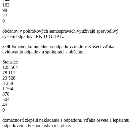
163
98
27
0
občanov v pokrokových samosprávach využívajú spravodlivý
systém odpadov JRK DIGITAL.
00
menej komunálneho odpadu vzniklo v Košeci vďaka
o
%
evidovaniu odpadov a spolupráci s občanmi.
Statisíce
105 564
78 117
23 528
8 258
1 764
878
504
45
0
domácností zlepšili nakladanie s odpadom, vďaka osvete a lepšiemu
odpadovému hospodárstvu ich obce.