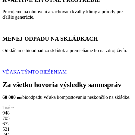
Pracujeme na obnovení a zachovaní kvality klímy a prírody pre
ďalšie generácie.
MENEJ ODPADU NA SKLÁDKACH
Odkláňame bioodpad zo skládok a premieňame ho na zdroj živín.
VĎAKA TÝMTO RIEŠENIAM
Za všetko hovoria výsledky samospráv
60
000
bioodpadu vďaka kompostovaniu neskončilo na skládke.
ton
Tisíce
948
705
672
521
244