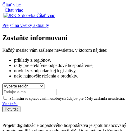
Čítať viac
Čítať viac
Čítať viac
Prejsť na všetky aktuality
Zostaňte informovaní
Každý mesiac vám zašleme newsletter, v ktorom nájdete:
príklady z regiónov,
rady pre efektívne odpadové hospodárenie,
novinky z odpadárskej legislatívy,
naše najnovšie riešenia a produkty.
Súhlasím so spracovaním osobných údajov pre účely zaslania newslettra.
Viac info.
Potvrdiť
Projekt digitalizácie odpadového hospodárstva je spolufinancovaný
z programu Plán obnovy a odolnosti SR, ktorý vytvorila Európska