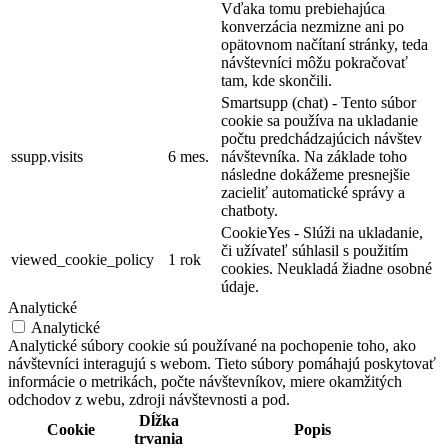
Vďaka tomu prebiehajúca
konverzácia nezmizne ani po
opätovnom načítaní stránky, teda
návštevníci môžu pokračovať
tam, kde skončili.
Smartsupp (chat) - Tento súbor
cookie sa používa na ukladanie
počtu predchádzajúcich návštev
ssupp.visits
6 mes.
návštevníka. Na základe toho
následne dokážeme presnejšie
zacieliť automatické správy a
chatboty.
CookieYes - Slúži na ukladanie,
či užívateľ súhlasil s použitím
viewed_cookie_policy
1 rok
cookies. Neukladá žiadne osobné
údaje.
Analytické
Analytické
Analytické súbory cookie sú používané na pochopenie toho, ako
návštevníci interagujú s webom. Tieto súbory pomáhajú poskytovať
informácie o metrikách, počte návštevníkov, miere okamžitých
odchodov z webu, zdroji návštevnosti a pod.
Dĺžka
Cookie
Popis
trvania