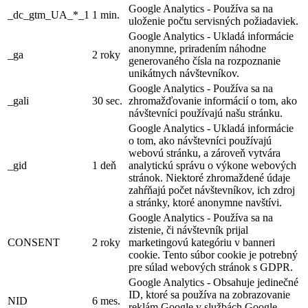
Google Analytics - Používa sa na
_dc_gtm_UA_*_1
1 min.
uloženie počtu servisných požiadaviek.
Google Analytics - Ukladá informácie
anonymne, priradením náhodne
_ga
2 roky
generovaného čísla na rozpoznanie
unikátnych návštevníkov.
Google Analytics - Používa sa na
_gali
30 sec.
zhromažďovanie informácií o tom, ako
návštevníci používajú našu stránku.
Google Analytics - Ukladá informácie
o tom, ako návštevníci používajú
webovú stránku, a zároveň vytvára
_gid
1 deň
analytickú správu o výkone webových
stránok. Niektoré zhromaždené údaje
zahŕňajú počet návštevníkov, ich zdroj
a stránky, ktoré anonymne navštívi.
Google Analytics - Používa sa na
zistenie, či návštevník prijal
CONSENT
2 roky
marketingovú kategóriu v banneri
cookie. Tento súbor cookie je potrebný
pre súlad webových stránok s GDPR.
Google Analytics - Obsahuje jedinečné
ID, ktoré sa používa na zobrazovanie
NID
6 mes.
reklám Google v službách Google