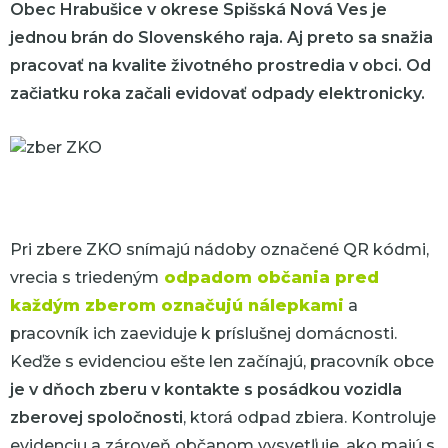
Obec Hrabušice v okrese Spišská Nová Ves je
jednou brán do Slovenského raja. Aj preto sa snažia
pracovať na kvalite životného prostredia v obci. Od
začiatku roka začali evidovať odpady elektronicky.
Pri zbere ZKO snímajú nádoby označené QR kódmi,
vrecia s triedeným
odpadom občania pred
každým zberom označujú nálepkami
a
pracovník ich zaeviduje k príslušnej domácnosti.
Keďže s evidenciou ešte len začínajú, pracovník obce
je v dňoch zberu v kontakte s posádkou vozidla
zberovej spoločnosti
, ktorá odpad zbiera. Kontroluje
evidenciu a zároveň občanom vysvetľuje, ako majú s