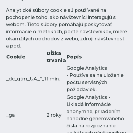
Analytické súbory cookie sú používané na
pochopenie toho, ako návštevníci interagujú s
webom. Tieto súbory pomáhajú poskytovať
informácie o metrikách, počte návštevníkov, miere
okamžitých odchodov z webu, zdroji návštevnosti
a pod.
Dĺžka
Cookie
Popis
trvania
Google Analytics
- Používa sa na uloženie
_dc_gtm_UA_*_1
1 min.
počtu servisných
požiadaviek.
Google Analytics -
Ukladá informácie
anonymne, priradením
_ga
2 roky
náhodne generovaného
čísla na rozpoznanie
unikátnych návštevníkov.