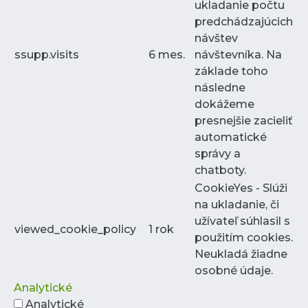
ukladanie počtu
predchádzajúcich
návštev
ssupp.visits
6 mes.
návštevníka. Na
základe toho
následne
dokážeme
presnejšie zacieliť
automatické
správy a
chatboty.
CookieYes - Slúži
na ukladanie, či
užívateľ súhlasil s
viewed_cookie_policy
1 rok
použitím cookies.
Neukladá žiadne
osobné údaje.
Analytické
Analytické