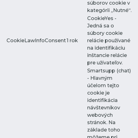
súborov cookie v
kategórii „Nutné“.
CookieYes -
Jedná sa o
súbory cookie
CookieLawInfoConsent
1 rok
relácie používané
na identifikáciu
inštancie relácie
pre užívateľov.
Smartsupp (chat)
- Hlavným
účelom tejto
cookie je
identifikácia
návštevníkov
webových
stránok. Na
základe toho
môžeme pri