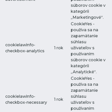
súborov cookie v
kategórii
„Marketingové“.
CookieYes -
používa sa na
zapamätanie
súhlasu
cookielawinfo-
1 rok
užívateľov s
checkbox-analytics
používaním
súborov cookie v
kategórii
„Analytické“.
CookieYes -
používa sa na
zapamätanie
cookielawinfo-
súhlasu
1 rok
checkbox-necessary
užívateľov s
používaním