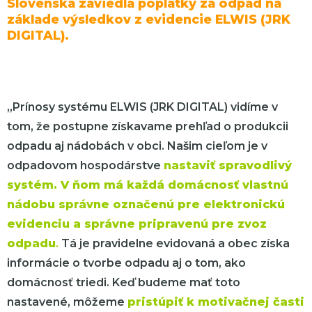
Slovenska zaviedla poplatky za odpad na
základe výsledkov z evidencie ELWIS (JRK
DIGITAL).
„Prínosy systému ELWIS (JRK DIGITAL) vidíme v
tom, že postupne získavame prehľad o produkcii
odpadu aj nádobách v obci. Našim cieľom je v
odpadovom hospodárstve
nastaviť spravodlivý
systém. V ňom má každá domácnosť vlastnú
nádobu správne označenú pre elektronickú
evidenciu a správne pripravenú pre zvoz
odpadu
.
Tá je pravidelne evidovaná a obec získa
informácie o tvorbe odpadu aj o tom, ako
domácnosť triedi. Keď budeme mať toto
nastavené, môžeme
pristúpiť k motivačnej časti