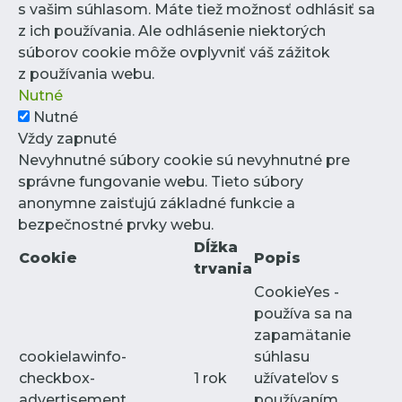
s vašim súhlasom. Máte tiež možnosť odhlásiť sa
z ich používania. Ale odhlásenie niektorých
súborov cookie môže ovplyvniť váš zážitok
z používania webu.
Nutné
Nutné
Vždy zapnuté
Nevyhnutné súbory cookie sú nevyhnutné pre
správne fungovanie webu. Tieto súbory
anonymne zaisťujú základné funkcie a
bezpečnostné prvky webu.
Dĺžka
Cookie
Popis
trvania
CookieYes -
používa sa na
zapamätanie
cookielawinfo-
súhlasu
checkbox-
1 rok
užívateľov s
advertisement
používaním