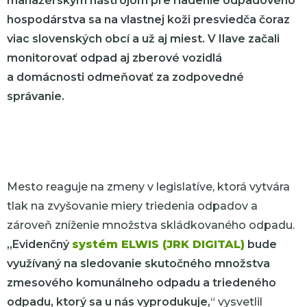
manažérskym nástrojom pre riadenie odpadového
hospodárstva sa na vlastnej koži presviedča čoraz
viac slovenských obcí a už aj miest. V Ilave začali
monitorovať odpad aj zberové vozidlá
a domácnosti odmeňovať za zodpovedné
správanie.
Mesto reaguje na zmeny v legislatíve, ktorá vytvára
tlak na zvyšovanie miery triedenia odpadov a
zároveň zníženie množstva skládkovaného odpadu.
,,Evidenčný
systém ELWIS (JRK DIGITAL)
bude
využívaný na sledovanie skutočného množstva
zmesového komunálneho odpadu a triedeného
odpadu, ktorý sa u nás vyprodukuje,
“ vysvetlil