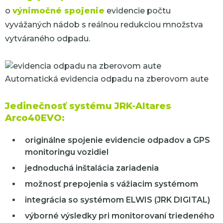
o
výnimo
č
n
é
spojenie
evidencie počtu
vyvážaných nádob s reálnou redukciou množstva
vytváraného odpadu.
Automatická evidencia odpadu na zberovom aute
Jedine
č
nos
ť
syst
é
mu JRK-Altares
Arco40EVO:
originálne spojenie evidencie odpadov a GPS
monitoringu vozidiel
jednoduchá inštalácia zariadenia
možnosť prepojenia s vážiacim systémom
integrácia so systémom ELWIS (JRK DIGITAL)
výborné výsledky pri monitorovaní triedeného