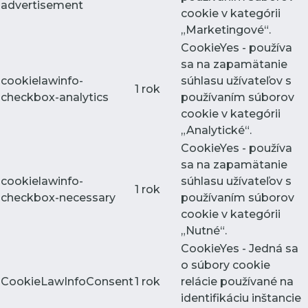
advertisement
cookie v kategórii
„Marketingové“.
CookieYes - používa
sa na zapamätanie
cookielawinfo-
súhlasu užívateľov s
1 rok
checkbox-analytics
používaním súborov
cookie v kategórii
„Analytické“.
CookieYes - používa
sa na zapamätanie
cookielawinfo-
súhlasu užívateľov s
1 rok
checkbox-necessary
používaním súborov
cookie v kategórii
„Nutné“.
CookieYes - Jedná sa
o súbory cookie
CookieLawInfoConsent
1 rok
relácie používané na
identifikáciu inštancie