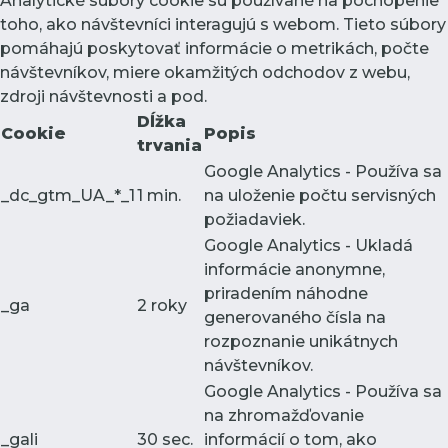
Analytické súbory cookie sú používané na pochopenie
toho, ako návštevníci interagujú s webom. Tieto súbory
pomáhajú poskytovať informácie o metrikách, počte
návštevníkov, miere okamžitých odchodov z webu,
zdroji návštevnosti a pod.
Dĺžka
Cookie
Popis
trvania
Google Analytics - Používa sa
_dc_gtm_UA_*_1
1 min.
na uloženie počtu servisných
požiadaviek.
Google Analytics - Ukladá
informácie anonymne,
priradením náhodne
_ga
2 roky
generovaného čísla na
rozpoznanie unikátnych
návštevníkov.
Google Analytics - Používa sa
na zhromažďovanie
_gali
30 sec.
informácií o tom, ako