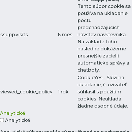
Tento súbor cookie sa
používa na ukladanie
počtu
predchádzajúcich
ssupp.visits
6 mes.
návštev návštevníka.
Na základe toho
následne dokážeme
presnejšie zacieliť
automatické správy a
chatboty.
CookieYes - Slúži na
ukladanie, či užívateľ
viewed_cookie_policy
1 rok
súhlasil s použitím
cookies. Neukladá
žiadne osobné údaje.
Analytické
Analytické