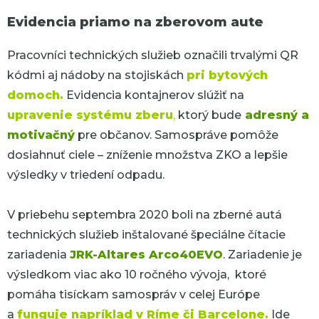
Evidencia priamo na zberovom aute
Pracovníci technických služieb označili trvalými QR
kódmi aj nádoby na stojiskách
pri bytových
domoch.
Evidencia kontajnerov slúžiť na
upravenie systému zberu
,
ktorý bude
adresný a
motivačný
pre občanov. Samospráve pomôže
dosiahnuť ciele – zníženie množstva ZKO a lepšie
výsledky v triedení odpadu.
V priebehu septembra 2020 boli na zberné autá
technických služieb inštalované špeciálne čítacie
zariadenia
JRK-Altares Arco40EVO
. Zariadenie je
výsledkom viac ako 10 ročného vývoja, ktoré
pomáha tisíckam samospráv v celej Európe
a
funguje napríklad v
R
í
me
č
i Barcelone.
Ide