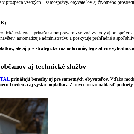
je v prospech všetkých – samosprávy, obyvateľov aj životného prostredi
RK)
tronická evidencia prináša samosprávam výrazné výhody aj pri správe 
štev, automatizuje administratívu a poskytuje prehľadné a spoľahlivé 
latkov, ale aj pre strategické rozhodovanie, legislatívne vyhodno
 občanov aj technické služby
ITAL
prinášajú benefity aj pre samotných obyvateľov.
Vďaka moder
eru triedenia aj výšku poplatkov.
Zároveň môžu
nahlásiť podnety