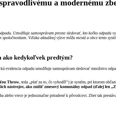
k spravodlivému a modernému zb
odpadu. Umožňuje samosprávam presne sledovať, kto koľko odpadu vypro
spoločnostiam. Vďaka aktuálnej výzve môžu mestá a obce tento systém
šia ako kedykoľvek predtým?
cká evidencia odpadu umožňuje samosprávam sledovať množstvo odpad
 You Throw
, teda „
plať za to, čo vyhodíš“
) je systém, pri ktorom obča
jších nástrojov, ako znížiť zmesový komunálny odpad (ďalej len „Z
ba alebo vrece je jednoznačne priradené k pôvodcovi. Zber tak prestá