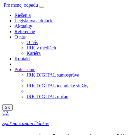
Pre menej odpadu
Riešenia
Legislatíva a dotácie
Aktuality
Referencie
O nás
O nás
JRK v médiách
Kariéra
Kontakt
Prihlásenie
JRK DIGITAL samospráva
JRK DIGITAL technické služby
JRK DIGITAL občan
SK
CZ
Späť na zoznam článkov