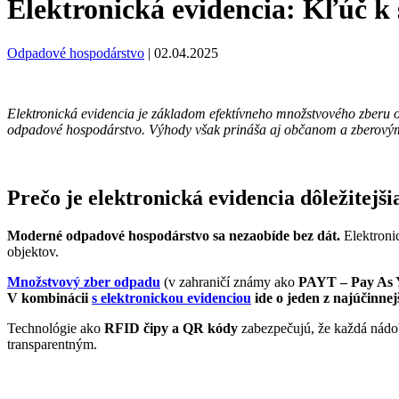
Elektronická evidencia: Kľúč 
Odpadové hospodárstvo
|
02.04.2025
Elektronická evidencia je základom efektívneho množstvového zberu 
odpadové hospodárstvo. Výhody však prináša aj občanom a zberovým 
Prečo je elektronická evidencia dôležitej
Moderné odpadové hospodárstvo sa nezaobíde bez dát.
Elektroni
objektov.
Množstvový zber odpadu
(v zahraničí známy ako
PAYT – Pay As
V kombinácii
s elektronickou evidenciou
ide o jeden z najúčinne
Technológie ako
RFID čipy a QR kódy
zabezpečujú, že každá nádo
transparentným.