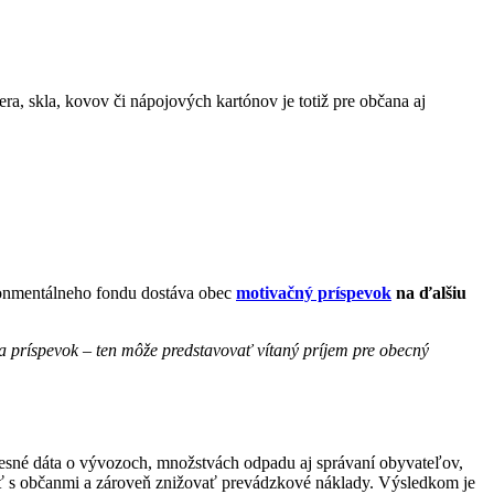
era, skla, kovov či nápojových kartónov je totiž pre občana aj
ronmentálneho fondu dostáva obec
motivačný príspevok
na ďalšiu
na príspevok – ten môže predstavovať vítaný príjem pre obecný
esné dáta o vývozoch, množstvách odpadu aj správaní obyvateľov,
ať s občanmi a zároveň znižovať prevádzkové náklady. Výsledkom je