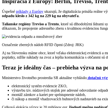
Inšpirácia z Európy: Berlín, Treviso, Tren
Úspešné
príklady z Európy
ukazujú, že digitalizácia prináša reálne v
odpadu kleslo z 342 kg na 229 kg na obyvateľa
.
Talianske regióny Treviso a Trento
, ktoré sú dlhodobými lídrami 
dôkazom, že prepojenie adresného zberu s kvalitnou evidenciou fungu
Označenie zberných nádob RFID čipmi (Zdroj: JRK)
Aj na Slovensku máme obce, ktoré vďaka elektronickej evidencii a
poplatky, nižšie náklady na zvoz a lepšia komunikácia s občanmi sú 
Teraz je ideálny čas – prebieha výzva na 
Ministerstvo životného prostredia SR aktuálne vyhlásilo
dotačnú vý
elektronický systém evidencie ZKO,
výstavbu tzv. núdzových stojísk pre adresné odovzdanie odp
montáž zámkov a kariet pre sprístupnenie nádob,
či nákup a montáž vhadzovacích bubnových nadstavieb na exi
Celková alokácia výzvy je 20 miliónov eur,
žiadosti možno podávať