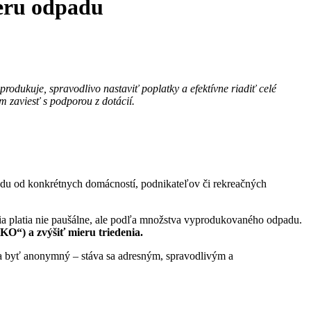
eru odpadu
dukuje, spravodlivo nastaviť poplatky a efektívne riadiť celé
 zaviesť s podporou z dotácií.
u od konkrétnych domácností, podnikateľov či rekreačných
nia platia nie paušálne, ale podľa množstva vyprodukovaného odpadu.
KO“) a zvýšiť mieru triedenia.
va byť anonymný – stáva sa adresným, spravodlivým a