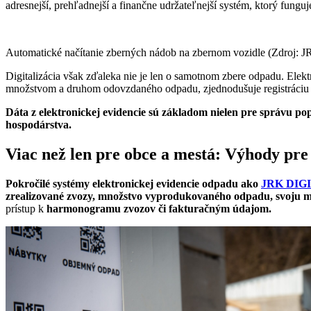
adresnejší, prehľadnejší a finančne udržateľnejší systém, ktorý fungu
Automatické načítanie zberných nádob na zbernom vozidle (Zdroj: J
Digitalizácia však zďaleka nie je len o samotnom zbere odpadu. Elek
množstvom a druhom odovzdaného odpadu, zjednodušuje registráciu náv
Dáta z elektronickej evidencie sú základom nielen pre správu pop
hospodárstva.
Viac než len pre obce a mestá: Výhody pre
Pokročilé systémy elektronickej evidencie odpadu ako
JRK DIG
zrealizované zvozy, množstvo vyprodukovaného odpadu, svoju mi
prístup k
harmonogramu zvozov či fakturačným údajom.