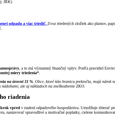
j: JRK)
nej odpadu a viac triediť.
Zvoz triedených zložiek ako plastov, papi
ž.
 samosprávy
, a to má významný finančný vplyv. Podľa pravidiel Envi
nutej miery triedenia*
.
enia na úrovni 31 %
. Obce, ktoré túto hranicu prekročia, majú nárok 
í s nádobami, ale aj nákladoch na zneškodnenie ZKO.
ho riadenia
 krok vpred
v riadení odpadového hospodárstva. Umožňuje zbierať pr
eru, nastavovať spravodlivé a motivačné poplatky, cielene komunikov