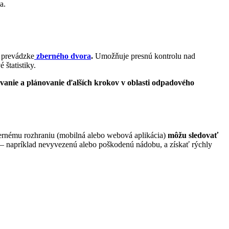
a.
a prevádzke
zberného dvora
.
Umožňuje presnú kontrolu nad
štatistiky.
covanie a plánovanie ďalších krokov v oblasti odpadového
nému rozhraniu (mobilná alebo webová aplikácia)
môžu sledovať
– napríklad nevyvezenú alebo poškodenú
nádobu, a získať rýchly