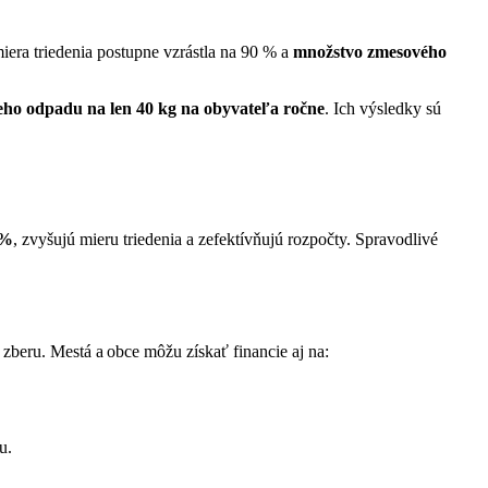
iera triedenia postupne vzrástla na 90 % a
množstvo zmesového
eho odpadu na len 40 kg na obyvateľa ročne
. Ich výsledky sú
 %
, zvyšujú mieru triedenia a zefektívňujú rozpočty. Spravodlivé
beru. Mestá a obce môžu získať financie aj na:
u.