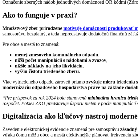
Označenie zberných nádob jednotlivých domácností QR kódmi (Zdro
Ako to funguje v praxi?
Množstvový zber prirodzene
motivuje domácnosti produkovať me
samosprávu bezplatný, a teda nepredstavuje dodatočnú finančnú záťa
Pre obce a mestá to znamená:
menej zmesového komunálneho odpadu
,
nižší počet manipulácií s nádobami a zvozov
,
nižšie náklady na jeho likvidáciu
,
vyššiu čistotu triedeného zberu
.
Viac vytriedeného odpadu zároveň priamo
zvyšuje mieru triedenia
modernizáciu odpadového hospodárstva práve na základe dosiah
*Pre príspevok za rok 2024 bola stanovená
minimálna hranica tried
rozpočet. Pokles ZKO predstavuje úsporu nielen v počte manipuláci
Digitalizácia ako kľúčový nástroj moderné
Zavedenie elektronickej evidencie znamená pre samosprávu
zásadný
vďaka čomu môžu obce a mestá efektívnejšie plánovať frekvenciu zb