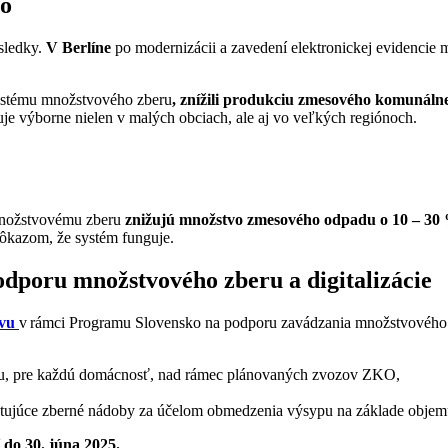
to
ýsledky.
V Berlíne
po modernizácii a zavedení elektronickej evidencie m
systému množstvového zberu
, znížili produkciu zmesového komunáln
je výborne nielen v malých obciach, ale aj vo veľkých regiónoch.
 množstvovému zberu
znižujú množstvo zmesového odpadu o 10 – 30
dôkazom, že systém funguje.
podporu množstvového zberu a digitalizácie
zvu
v rámci Programu Slovensko na podporu zavádzania množstvového z
adu, pre každú domácnosť, nad rámec plánovaných zvozov ZKO,
stujúce zberné nádoby za účelom obmedzenia výsypu na základe objem
 do 30. júna 2025.