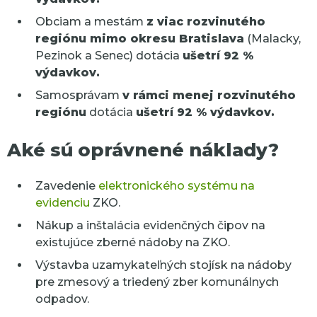
Obciam a mestám
z viac rozvinutého
regiónu mimo okresu Bratislava
(Malacky,
Pezinok a Senec) dotácia
ušetrí 92 %
výdavkov.
Samosprávam
v rámci menej rozvinutého
regiónu
dotácia
ušetrí 92 % výdavkov.
Aké sú
oprávnené
náklady?
Zavedenie
elektronického systému na
evidenciu
ZKO.
Nákup a inštalácia evidenčných čipov na
existujúce zberné nádoby na ZKO.
Výstavba uzamykateľných stojísk na nádoby
pre zmesový a triedený zber komunálnych
odpadov.