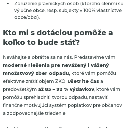
Združenie právnických osôb (ktorého členmi sú
výlučne obce, resp. subjekty v 100% vlastníctve
obce/obcí).
Kto mi s dotáciou pomôže a
koľko to bude stáť?
Neváhajte a obráťte sa na nás. Predstavíme vám
moderné riešenia pre nevážený i vážený
množstvový zber odpadu,
ktoré vám pomôžu
efektívne znížiť objem ZKO.
Ušetrite čas
a
predovšetkým
až
85 – 92 % výdavkov
, ktoré vám
pomôžu sprehľadniť tvorbu odpadu, nastaviť
finančne motivujúci systém poplatkov pre občanov
a zodpovednejšie triedenie.