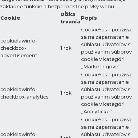
základné funkcie a bezpečnostné prvky webu.
Dĺžka
Cookie
Popis
trvania
CookieYes - používa
sa na zapamätanie
cookielawinfo-
súhlasu užívateľov s
checkbox-
1 rok
používaním súborov
advertisement
cookie v kategórii
„Marketingové“.
CookieYes - používa
sa na zapamätanie
cookielawinfo-
súhlasu užívateľov s
1 rok
checkbox-analytics
používaním súborov
cookie v kategórii
„Analytické“.
CookieYes - používa
sa na zapamätanie
cookielawinfo-
súhlasu užívateľov s