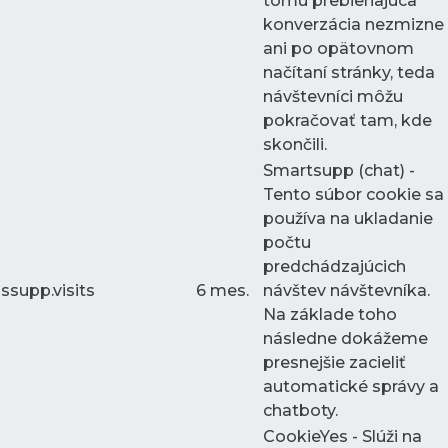
tomu prebiehajúca
konverzácia nezmizne
ani po opätovnom
načítaní stránky, teda
návštevníci môžu
pokračovať tam, kde
skončili.
Smartsupp (chat) -
Tento súbor cookie sa
používa na ukladanie
počtu
predchádzajúcich
ssupp.visits
6 mes.
návštev návštevníka.
Na základe toho
následne dokážeme
presnejšie zacieliť
automatické správy a
chatboty.
CookieYes - Slúži na