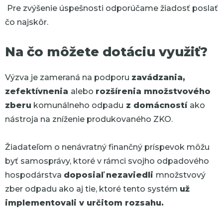
Pre zvýšenie úspešnosti odporúčame žiadosť poslať
čo najskôr.
Na čo môžete dotáciu využiť?
Výzva je zameraná na podporu
zavádzania,
zefektívnenia
alebo
rozšírenia
množstvového
zberu
komunálneho odpadu
z domácností
ako
nástroja na zníženie produkovaného ZKO
.
Žiadateľom o ne
návratný
finančný príspevok môžu
byť
samosprávy
, ktoré v rámci svo
jho odpadového
hospodárstva
doposiaľ nezaviedli
množstvový
zber odpadu ako aj tie, ktoré
tento
systém
už
implementovali
v
určitom
rozsahu
.