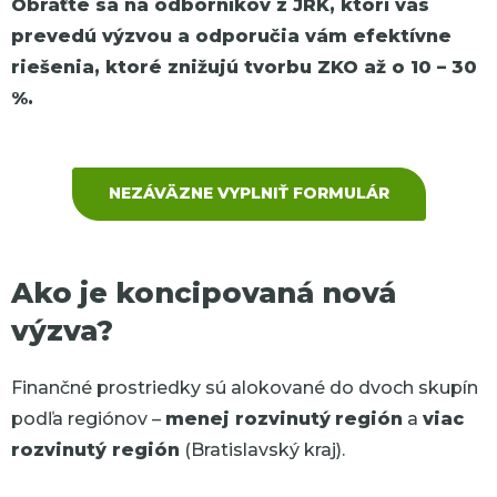
Obráťte sa na odborníkov z JRK, ktorí vás
prevedú výzvou a odporučia vám efektívne
riešenia, ktoré znižujú tvorbu ZKO až o 10 – 30
%.
NEZÁVÄZNE VYPLNIŤ FORMULÁR
Ako je koncipovaná nová
výzva?
Finančné prostriedky sú alokované do dvoch skupín
podľa regiónov –
menej rozvinutý
región
a
viac
rozvinutý región
(Bratislavský kraj).