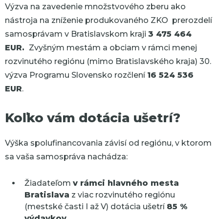
Výzva na zavedenie množstvového zberu ako
nástroja na zníženie produkovaného ZKO prerozdelí
samosprávam v Bratislavskom kraji
3 475 464
EUR.
Zvyšným mestám a obciam v rámci menej
rozvinutého regiónu (mimo Bratislavského kraja) 30.
výzva
Programu Slovensko
rozčlení
16 524 536
EUR
.
Koľko vám dotácia ušetrí?
Výška spolufinancovania závisí od regiónu, v ktorom
sa vaša samospráva nachádza:
Žiadateľom
v rámci hlavného mesta
Bratislava
z viac rozvinutého regiónu
(mestské časti I až V) dotácia ušetrí
85 %
výdavkov.