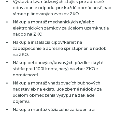
Výstavba tzv. núdzových stojísk pre adresné
odovzdanie odpadu, pre každú domácnosť, nad
rámec plánovaných zvozov ZKO.
Nákup a montáž mechanických a/alebo
elektronických zámkov za účelom uzamknutia
nádob na ZKO.
Nákup a inštalácia čipov/kariet na
zabezpečenie a adresné sprístupnenie nádob
na ZKO.
Nákup betónových/kovových púzdier (kryté
státie pre 1 100l kontajnery) na zber ZKO z
domácností.
Nákup a montáž vhadzovacích bubnových
nadstavieb na existujúce zberné nádoby za
účelom obmedzenia výsypu na základe
objemu.
Nákup a montáž vážiaceho zariadenia a