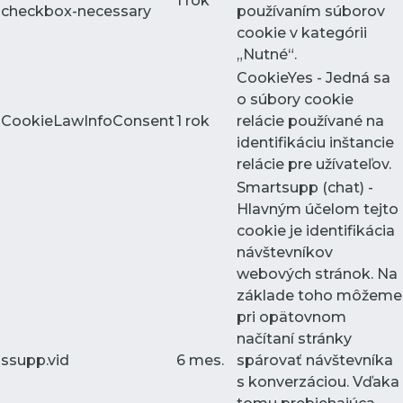
1 rok
checkbox-necessary
používaním súborov
cookie v kategórii
„Nutné“.
CookieYes - Jedná sa
o súbory cookie
CookieLawInfoConsent
1 rok
relácie používané na
identifikáciu inštancie
relácie pre užívateľov.
Smartsupp (chat) -
Hlavným účelom tejto
cookie je identifikácia
návštevníkov
webových stránok. Na
základe toho môžeme
pri opätovnom
načítaní stránky
ssupp.vid
6 mes.
spárovať návštevníka
s konverzáciou. Vďaka