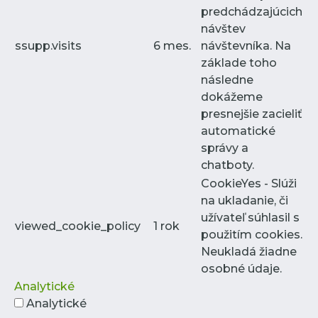
predchádzajúcich
návštev
ssupp.visits
6 mes.
návštevníka. Na
základe toho
následne
dokážeme
presnejšie zacieliť
automatické
správy a
chatboty.
CookieYes - Slúži
na ukladanie, či
užívateľ súhlasil s
viewed_cookie_policy
1 rok
použitím cookies.
Neukladá žiadne
osobné údaje.
Analytické
Analytické