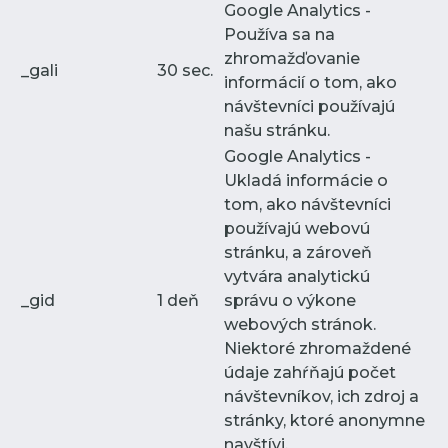
Google Analytics -
Používa sa na
zhromažďovanie
_gali
30 sec.
informácií o tom, ako
návštevníci používajú
našu stránku.
Google Analytics -
Ukladá informácie o
tom, ako návštevníci
používajú webovú
stránku, a zároveň
vytvára analytickú
_gid
1 deň
správu o výkone
webových stránok.
Niektoré zhromaždené
údaje zahŕňajú počet
návštevníkov, ich zdroj a
stránky, ktoré anonymne
navštívi.