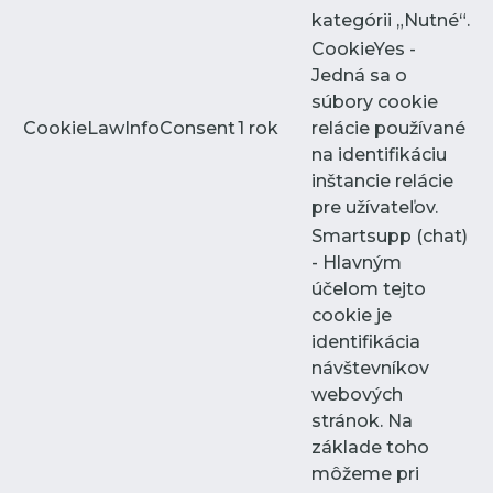
kategórii „Nutné“.
CookieYes -
Jedná sa o
súbory cookie
CookieLawInfoConsent
1 rok
relácie používané
na identifikáciu
inštancie relácie
pre užívateľov.
Smartsupp (chat)
- Hlavným
účelom tejto
cookie je
identifikácia
návštevníkov
webových
stránok. Na
základe toho
môžeme pri