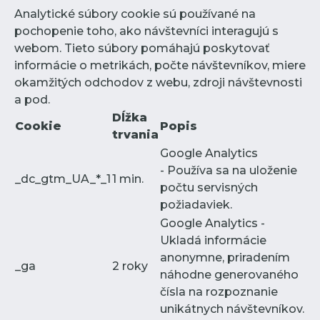
Analytické súbory cookie sú používané na
pochopenie toho, ako návštevníci interagujú s
webom. Tieto súbory pomáhajú poskytovať
informácie o metrikách, počte návštevníkov, miere
okamžitých odchodov z webu, zdroji návštevnosti
a pod.
Dĺžka
Cookie
Popis
trvania
Google Analytics
- Používa sa na uloženie
_dc_gtm_UA_*_1
1 min.
počtu servisných
požiadaviek.
Google Analytics -
Ukladá informácie
anonymne, priradením
_ga
2 roky
náhodne generovaného
čísla na rozpoznanie
unikátnych návštevníkov.