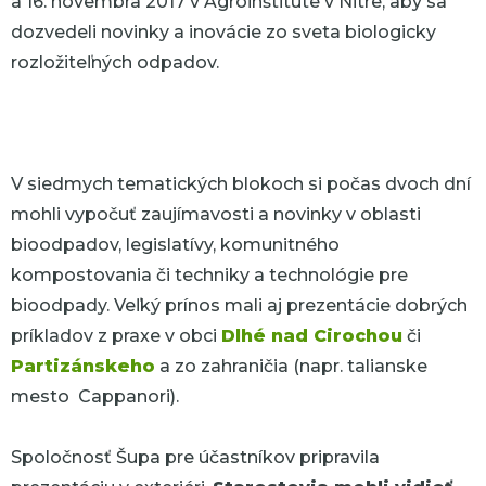
a 16. novembra 2017 v Agroinštitúte v Nitre, aby sa
dozvedeli novinky a inovácie zo sveta biologicky
rozložiteľných odpadov.
V siedmych tematických blokoch si počas dvoch dní
mohli vypočuť zaujímavosti a novinky v oblasti
bioodpadov, legislatívy, komunitného
kompostovania či techniky a technológie pre
bioodpady. Veľký prínos mali aj prezentácie dobrých
príkladov z praxe v obci
Dlhé nad Cirochou
či
Partizánskeho
a zo zahraničia (napr. talianske
mesto Cappanori).
Spoločnosť Šupa pre účastníkov pripravila