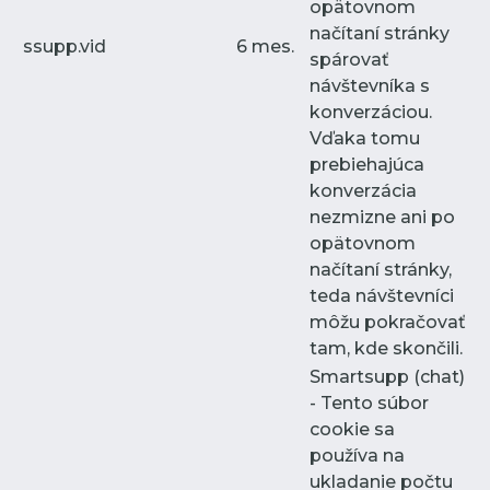
opätovnom
načítaní stránky
ssupp.vid
6 mes.
spárovať
návštevníka s
konverzáciou.
Vďaka tomu
prebiehajúca
konverzácia
nezmizne ani po
opätovnom
načítaní stránky,
teda návštevníci
môžu pokračovať
tam, kde skončili.
Smartsupp (chat)
- Tento súbor
cookie sa
používa na
ukladanie počtu