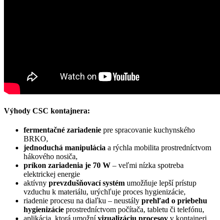
Výhody CSC kontajnera:
fermentačné zariadenie
pre spracovanie kuchynského
BRKO,
jednoduchá manipulácia
a rýchla mobilita prostredníctvom
hákového nosiča,
príkon zariadenia je 70 W
– veľmi nízka spotreba
elektrickej energie
aktívny
prevzdušňovací systém
umožňuje lepší prístup
vzduchu k materiálu, urýchľuje proces hygienizácie,
riadenie procesu na diaľku – neustály
prehľad o priebehu
hygienizácie
prostredníctvom počítača, tabletu či telefónu,
aplikácia, ktorá umožní
vizualizáciu procesov
v kontajneri,