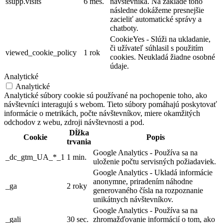
ssupp.visits
6 mes.
návštevníka. Na základe toho
následne dokážeme presnejšie
zacieliť automatické správy a
chatboty.
CookieYes - Slúži na ukladanie,
či užívateľ súhlasil s použitím
viewed_cookie_policy
1 rok
cookies. Neukladá žiadne osobné
údaje.
Analytické
Analytické
Analytické súbory cookie sú používané na pochopenie toho, ako
návštevníci interagujú s webom. Tieto súbory pomáhajú poskytovať
informácie o metrikách, počte návštevníkov, miere okamžitých
odchodov z webu, zdroji návštevnosti a pod.
Dĺžka
Cookie
Popis
trvania
Google Analytics - Používa sa na
_dc_gtm_UA_*_1
1 min.
uloženie počtu servisných požiadaviek.
Google Analytics - Ukladá informácie
anonymne, priradením náhodne
_ga
2 roky
generovaného čísla na rozpoznanie
unikátnych návštevníkov.
Google Analytics - Používa sa na
_gali
30 sec.
zhromažďovanie informácií o tom, ako