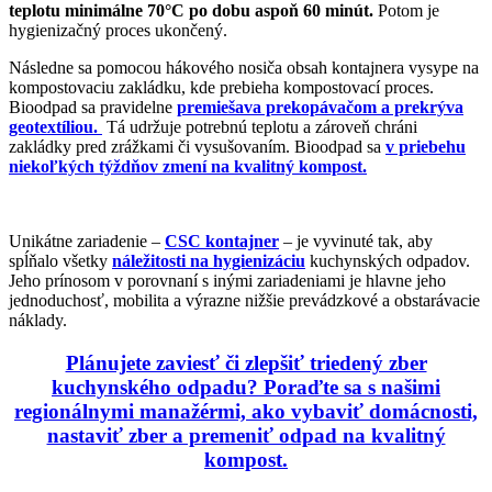
teplotu minimálne 70°C po dobu aspoň 60
minút.
Potom je
hygienizačný proces ukončený.
Následne sa pomocou hákového nosiča obsah kontajnera vysype na
kompostovaciu zakládku, kde prebieha kompostovací proces.
Bioodpad sa pravidelne
premiešava prekopávačom
a prekrýva
geotextíliou.
Tá udržuje potrebnú teplotu a zároveň chráni
zakládky pred zrážkami či vysušovaním. Bioodpad sa
v priebehu
niekoľkých týždňov zmení na kvalitný kompost.
Unikátne zariadenie –
CSC kontajner
– je vyvinuté tak, aby
spĺňalo všetky
náležitosti na hygienizáciu
kuchynských odpadov.
Jeho prínosom v porovnaní s inými zariadeniami je hlavne jeho
jednoduchosť, mobilita a
výrazne nižšie prevádzkové a obstarávacie
náklady.
Plánujete zaviesť či zlepšiť triedený zber
kuchynského odpadu? Poraďte sa s našimi
regionálnymi manažérmi, ako vybaviť domácnosti,
nastaviť zber a premeniť odpad na kvalitný
kompost.