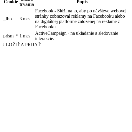
Cookie
Popis
trvania
Facebook - Slúži na to, aby po návšteve webovej
stránky zobrazoval reklamy na Facebooku alebo
_fbp
3 mes.
na digitálnej platforme založenej na reklame z
Facebooku.
ActiveCampaign - na ukladanie a sledovanie
prism_*
1 mes.
interakcie.
ULOŽIŤ A PRIJAŤ