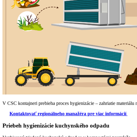
V CSC kontajneri prebieha proces hygienizácie – zahriatie materiálu
Kontaktovať regionálneho manažéra pre viac informácií
Priebeh hygienizácie kuchynského odpadu