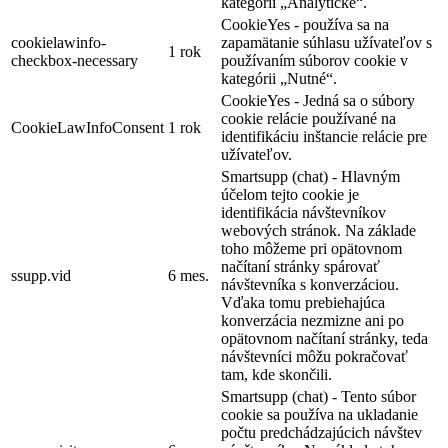
kategórii „Analytické“.
CookieYes - používa sa na
cookielawinfo-
zapamätanie súhlasu užívateľov s
1 rok
checkbox-necessary
používaním súborov cookie v
kategórii „Nutné“.
CookieYes - Jedná sa o súbory
cookie relácie používané na
CookieLawInfoConsent
1 rok
identifikáciu inštancie relácie pre
užívateľov.
Smartsupp (chat) - Hlavným
účelom tejto cookie je
identifikácia návštevníkov
webových stránok. Na základe
toho môžeme pri opätovnom
načítaní stránky spárovať
ssupp.vid
6 mes.
návštevníka s konverzáciou.
Vďaka tomu prebiehajúca
konverzácia nezmizne ani po
opätovnom načítaní stránky, teda
návštevníci môžu pokračovať
tam, kde skončili.
Smartsupp (chat) - Tento súbor
cookie sa používa na ukladanie
počtu predchádzajúcich návštev