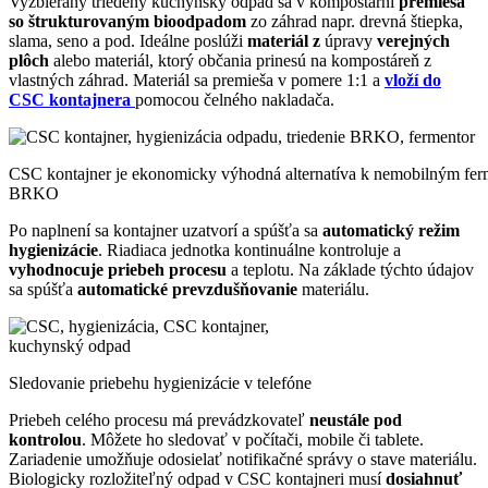
Vyzbieraný triedený kuchynský odpad sa v kompostárni
premieša
so štrukturovaným bioodpadom
zo záhrad napr. drevná štiepka,
slama, seno a pod. Ideálne poslúži
materiál
z
úpravy
verejných
plôch
alebo materiál, ktorý občania prinesú na kompostáreň z
vlastných záhrad. Materiál sa premieša v pomere 1:1 a
vloží do
CSC
kontajnera
pomocou čelného nakladača.
CSC kontajner je ekonomicky výhodná alternatíva k nemobilným fe
BRKO
Po naplnení sa kontajner uzatvorí a spúšťa sa
automatický režim
hygienizácie
.
Riadiaca jednotka kontinuálne kontroluje a
vyhodnocuje priebeh procesu
a teplotu. Na základe týchto údajov
sa spúšťa
automatické prevzdušňovanie
materiálu.
Sledovanie priebehu hygienizácie v telefóne
Priebeh celého procesu má prevádzkovateľ
neustále pod
kontrolou
.
Môžete ho sledovať v počítači, mobile či tablete.
Zariadenie umožňuje odosielať notifikačné správy o stave materiálu.
Biologicky rozložiteľný odpad v CSC kontajneri musí
dosiahnuť