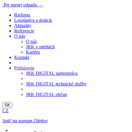
Pre menej odpadu
Riešenia
Legislatíva a dotácie
Aktuality
Referencie
O nás
O nás
JRK v médiách
Kariéra
Kontakt
Prihlásenie
JRK DIGITAL samospráva
JRK DIGITAL technické služby
JRK DIGITAL občan
SK
CZ
Späť na zoznam článkov