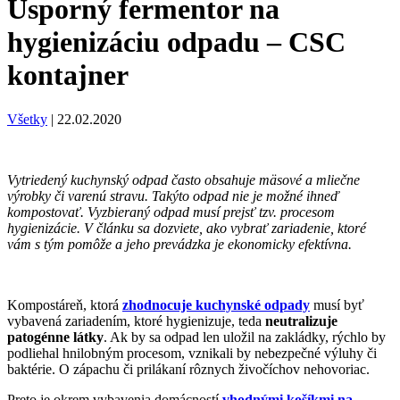
Úsporný fermentor na
hygienizáciu odpadu – CSC
kontajner
Všetky
|
22.02.2020
Vytriedený kuchynský odpad často obsahuje mäsové a mliečne
výrobky či varenú stravu. Takýto odpad nie je možné ihneď
kompostovať. Vyzbieraný odpad musí prejsť tzv. procesom
hygienizácie. V článku sa dozviete, ako vybrať zariadenie, ktoré
vám s tým pomôže a jeho prevádzka je ekonomicky efektívna.
Kompostáreň, ktorá
zhodnocuje kuchynské odpady
musí byť
vybavená zariadením, ktoré hygienizuje, teda
neutralizuje
patogénne látky
.
Ak by sa odpad len uložil na zakládky, rýchlo by
podliehal hnilobným procesom, vznikali by nebezpečné výluhy či
baktérie. O zápachu či prilákaní rôznych živočíchov nehovoriac.
Preto je okrem vybavenia domácností
vhodnými košíkmi na