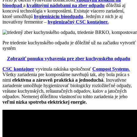
bioodpad
a
kvalitnými nádobami na zber odpadu
dôležitá aj
koncová technológia v kompostárni. Existuje viacero zariadení,
ktoré umožňujú
hygienizáciu bioodpadu
. Jedným z nich je aj
inovatívny fermentor –
hygienizačný CSC kontajner.
Pre triedenie kuchynského odpadu je dôležité už na začiatku vytvoriť
systém
Zobraziť ponuku vybavenia pre zber kuchynského odpadu
CSC kontajner
vyvinula rakúska spoločnosť
Compost Systems
.
Všetky zariadenia pre kompostárne navrhujú tak, aby bola práca s
nimi
efektívna a zároveň praktická a jednoduchá
. Inovatívne
zariadenie umožňuje hygienizovať biologicky rozložiteľné odpady,
vrátane kuchynských, reštauračných odpadov, kalov a jatočných
odpadov. Nemenej dôležitou vlastnosťou tohto zariadenia je jeho
veľmi nízka spotreba elektrickej energie.