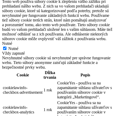
Tento web používa súbory cookie k zlepšeniu vášho zážitku pri
prehliadaní nášho webu. Z nich sa vo vašom prehliadači ukladajú
súbory cookie, ktoré sú kategorizované podľa potreby, pretože sú
nevyhnutné pre fungovanie základných funkcií webu. Používame
tiež súbory cookie tretích strán, ktoré nám pomáhajú analyzovať
a porozumieť tomu, ako tento web používate. Tieto súbory cookie
budú vo vašom prehliadači uložené len s vašim súhlasom. Máte tiež
možnosť odhlásiť sa z ich používania. Ale odhlásenie niektorých
súborov cookie môže ovplyvniť váš zážitok z používania webu.
Nutné
Nutné
Vždy zapnuté
Nevyhnutné súbory cookie sú nevyhnutné pre správne fungovanie
webu. Tieto súbory anonymne zaisťujú základné funkcie a
bezpečnostné prvky webu.
Dĺžka
Cookie
Popis
trvania
CookieYes - používa sa na
cookielawinfo-
zapamätanie súhlasu užívateľov s
1 rok
checkbox-advertisement
používaním súborov cookie v
kategórii „Marketingové“.
CookieYes - používa sa na
cookielawinfo-
zapamätanie súhlasu užívateľov s
1 rok
checkbox-analytics
používaním súborov cookie v