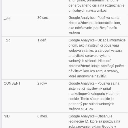
anonymne, priradením náhodne
generovaného čísla na rozpoznanie
unikátnych návštevníkov.
_gali
30 sec.
Google Analytics - Používa sa na
zhromažďovanie informácií o tom,
ako návštevníci používajú našu
stránku.
_gid
1 deň
Google Analytics - Ukladá informácie
o tom, ako návštevníci používajú
webovú stránku, a zároveň vytvára
analytickú správu o výkone
webových stránok. Niektoré
zhromaždené údaje zahŕňajú počet
návštevníkov, ich zdroj a stránky,
ktoré anonymne navštívi.
CONSENT
2 roky
Google Analytics - Používa sa na
zistenie, či návštevník prijal
marketingovú kategóriu v banneri
cookie. Tento súbor cookie je
potrebný pre súlad webových
stránok s GDPR.
NID
6 mes.
Google Analytics - Obsahuje
jedinečné ID, ktoré sa používa na
zobrazovanie reklám Google v