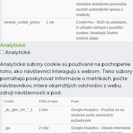
následne dokážeme presnejšie
zacieliť automatické správy a
chatboty.
viewed_cookie_policy
1 rok
CookieYes - Slúži na ukladanie,
či užívateľ súhlasil s použitím
cookies. Neukladá žiadne
osobné údaje.
Analytické
Analytické
Analytické súbory cookie sú používané na pochopenie
toho, ako návštevníci interagujú s webom. Tieto súbory
pomáhajú poskytovať informácie o metrikách, počte
návštevníkov, miere okamžitých odchodov z webu,
zdroji návštevnosti a pod.
Cookie
Dĺžka trvania
Popis
_dc_gtm_UA_*_1
1 min.
Google Analytics - Používa sa na
uloženie počtu servisných
požiadaviek.
_ga
2 roky
Google Analytics - Ukladá informácie