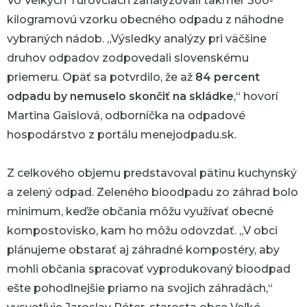
Vo Veľkých Turovciach zanalyzovali takmer 300-
kilogramovú vzorku obecného odpadu z náhodne
vybraných nádob.
„
Výsledky analýzy pri väčšine
druhov odpadov zodpovedali slovenskému
priemeru. Opäť sa potvrdilo, že až
84 percent
odpadu by nemuselo skončiť na skládke
,“
hovorí
Martina Gaislová, odborníčka na odpadové
hospodárstvo z portálu menejodpadu.sk.
Z celkového objemu predstavoval pätinu kuchynský
a zelený odpad. Zeleného bioodpadu zo záhrad bolo
minimum, keďže občania môžu využívať obecné
kompostovisko, kam ho môžu odovzdať.
„V obci
plánujeme obstarať aj záhradné kompostéry, aby
mohli občania spracovať vyprodukovaný bioodpad
ešte pohodlnejšie priamo na svojich záhradách,“