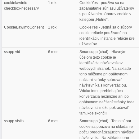
cookielawinfo-
1 rok
CookieYes - používa sa na
checkbox-necessary
zapamätanie súhlasu užívateľov
s používaním súborov cookie v
kategórii „Nutné“.
CookieLawInfoConsent
1 rok
CookieYes - Jedná sa o súbory
cookie relácie používané na
identifikáciu inštancie relácie pre
užívateľov.
ssupp.vid
6 mes.
Smartsupp (chat) - Hlavným
účelom tejto cookie je
identifikácia návštevníkov
webových stránok. Na základe
toho môžeme pri opätovnom
načítaní stránky spárovať
návštevníka s konverzáciou.
Vďaka tomu prebiehajúca
konverzácia nezmizne ani po
opätovnom načítaní stránky, teda
návštevníci môžu pokračovať
tam, kde skončili.
ssupp.visits
6 mes.
Smartsupp (chat) - Tento súbor
cookie sa používa na ukladanie
počtu predchádzajúcich návštev
návštevníka. Na základe toho