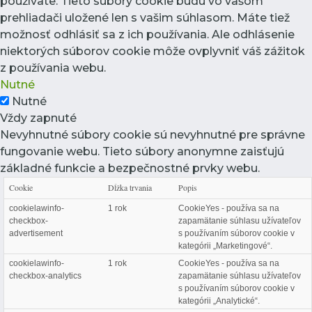
používate. Tieto súbory cookie budú vo vašom
prehliadači uložené len s vašim súhlasom. Máte tiež
možnosť odhlásiť sa z ich používania. Ale odhlásenie
niektorých súborov cookie môže ovplyvniť váš zážitok
z používania webu.
Nutné
Nutné
Vždy zapnuté
Nevyhnutné súbory cookie sú nevyhnutné pre správne
fungovanie webu. Tieto súbory anonymne zaisťujú
základné funkcie a bezpečnostné prvky webu.
Cookie
Dĺžka trvania
Popis
cookielawinfo-
1 rok
CookieYes - používa sa na
checkbox-
zapamätanie súhlasu užívateľov
advertisement
s používaním súborov cookie v
kategórii „Marketingové“.
cookielawinfo-
1 rok
CookieYes - používa sa na
checkbox-analytics
zapamätanie súhlasu užívateľov
s používaním súborov cookie v
kategórii „Analytické“.