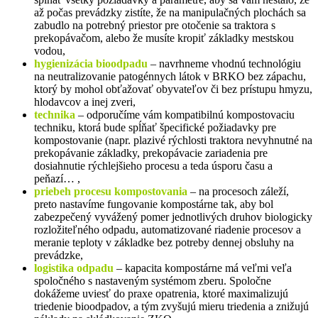
až počas prevádzky zistíte, že na manipulačných plochách sa
zabudlo na potrebný priestor pre otočenie sa traktora s
prekopávačom, alebo že musíte kropiť základky mestskou
vodou,
hygienizácia bioodpadu
– navrhneme vhodnú technológiu
na neutralizovanie patogénnych látok v BRKO bez zápachu,
ktorý by mohol obťažovať obyvateľov či bez prístupu hmyzu,
hlodavcov a inej zveri,
technika
– odporučíme vám kompatibilnú kompostovaciu
techniku, ktorá bude spĺňať špecifické požiadavky pre
kompostovanie (napr. plazivé rýchlosti traktora nevyhnutné na
prekopávanie základky, prekopávacie zariadenia pre
dosiahnutie rýchlejšieho procesu a teda úsporu času a
peňazí… ,
priebeh procesu kompostovania
– na procesoch záleží,
preto nastavíme fungovanie kompostárne tak, aby bol
zabezpečený vyvážený pomer jednotlivých druhov biologicky
rozložiteľného odpadu, automatizované riadenie procesov a
meranie teploty v základke bez potreby dennej obsluhy na
prevádzke,
logistika odpadu
– kapacita kompostárne má veľmi veľa
spoločného s nastaveným systémom zberu. Spoločne
dokážeme uviesť do praxe opatrenia, ktoré maximalizujú
triedenie bioodpadov, a tým zvyšujú mieru triedenia a znižujú