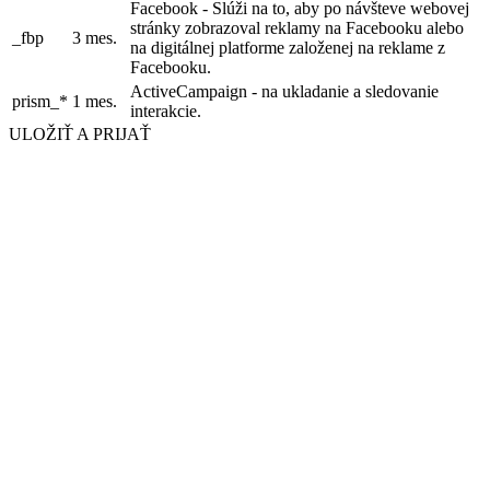
Facebook - Slúži na to, aby po návšteve webovej
stránky zobrazoval reklamy na Facebooku alebo
_fbp
3 mes.
na digitálnej platforme založenej na reklame z
Facebooku.
ActiveCampaign - na ukladanie a sledovanie
prism_*
1 mes.
interakcie.
ULOŽIŤ A PRIJAŤ