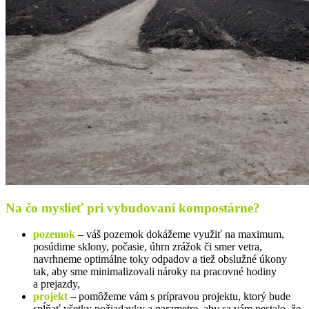
Na čo myslieť pri vybudovaní kompostárne?
pozemok
– váš pozemok dokážeme využiť na maximum,
posúdime sklony, počasie, úhrn zrážok či smer vetra,
navrhneme optimálne toky odpadov a tiež obslužné úkony
tak, aby sme minimalizovali nároky na pracovné hodiny
a prejazdy,
projekt
– pomôžeme vám s prípravou projektu, ktorý bude
spĺňať všetky požiadavky a parametre, aby sa vám nestalo, že