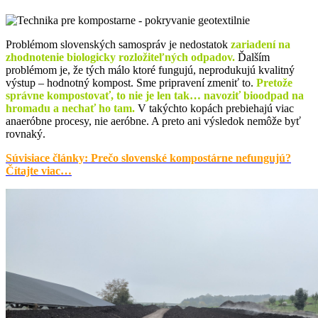
Problémom slovenských samospráv je nedostatok
zariadení na
zhodnotenie biologicky rozložiteľných odpadov.
Ďalším
problémom je, že tých málo ktoré fungujú, neprodukujú kvalitný
výstup – hodnotný kompost. Sme pripravení zmeniť to.
Pretože
správne kompostovať, to nie je len tak… navoziť bioodpad na
hromadu a nechať ho tam.
V takýchto kopách prebiehajú viac
anaeróbne procesy, nie aeróbne. A preto ani výsledok nemôže byť
rovnaký.
Súvisiace články: Prečo slovenské kompostárne nefungujú?
Čítajte viac…