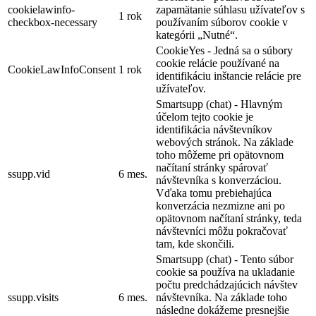
cookielawinfo-
zapamätanie súhlasu užívateľov s
1 rok
checkbox-necessary
používaním súborov cookie v
kategórii „Nutné“.
CookieYes - Jedná sa o súbory
cookie relácie používané na
CookieLawInfoConsent
1 rok
identifikáciu inštancie relácie pre
užívateľov.
Smartsupp (chat) - Hlavným
účelom tejto cookie je
identifikácia návštevníkov
webových stránok. Na základe
toho môžeme pri opätovnom
načítaní stránky spárovať
ssupp.vid
6 mes.
návštevníka s konverzáciou.
Vďaka tomu prebiehajúca
konverzácia nezmizne ani po
opätovnom načítaní stránky, teda
návštevníci môžu pokračovať
tam, kde skončili.
Smartsupp (chat) - Tento súbor
cookie sa používa na ukladanie
počtu predchádzajúcich návštev
ssupp.visits
6 mes.
návštevníka. Na základe toho
následne dokážeme presnejšie