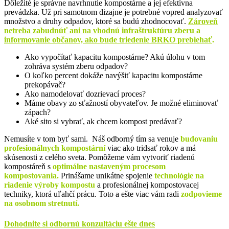
Dôležité je správne navrhnutie kompostárne a jej efektívna
prevádzka. Už pri samotnom dizajne je potrebné vopred analyzovať
množstvo a druhy odpadov, ktoré sa budú zhodnocovať.
Zároveň
netreba zabudnúť ani na vhodnú infraštruktúru zberu a
informovanie občanov, ako bude triedenie BRKO prebiehať
.
Ako vypočítať kapacitu kompostárne? Akú úlohu v tom
zohráva systém zberu odpadov?
O koľko percent dokáže navýšiť kapacitu kompostárne
prekopávač?
Ako namodelovať dozrievací proces?
Máme obavy zo sťažností obyvateľov. Je možné eliminovať
zápach?
Aké sito si vybrať, ak chcem kompost predávať?
Nemusíte v tom byť sami. Náš odborný tím sa venuje
budovaniu
profesionálnych kompostární
viac ako tridsať rokov a má
skúsenosti z celého sveta. Pomôžeme vám vytvoriť riadenú
kompostáreň s
optimálne nastaveným procesom
kompostovania.
Prinášame unikátne spojenie
technológie na
riadenie výroby kompostu
a profesionálnej kompostovacej
techniky, ktorá uľahčí prácu. Toto a ešte viac vám radi
zodpovieme
na osobnom stretnutí.
Dohodnite si odbornú konzultáciu ešte dnes