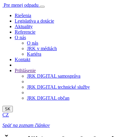
Pre menej odpadu
Riešenia
Legislatíva a dotácie
Aktuality
Referencie
O nás
O nás
JRK v médiách
Kariéra
Kontakt
Prihlásenie
JRK DIGITAL samospráva
JRK DIGITAL technické služby
JRK DIGITAL občan
SK
CZ
Späť na zoznam článkov