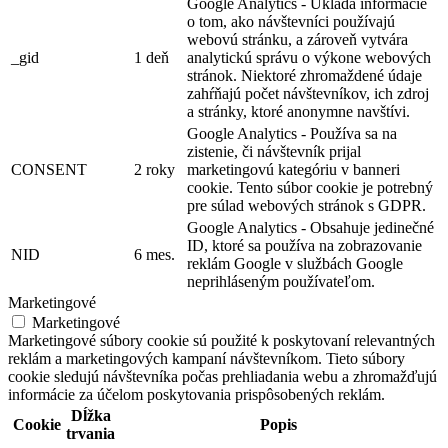
Google Analytics - Ukladá informácie
o tom, ako návštevníci používajú
webovú stránku, a zároveň vytvára
_gid
1 deň
analytickú správu o výkone webových
stránok. Niektoré zhromaždené údaje
zahŕňajú počet návštevníkov, ich zdroj
a stránky, ktoré anonymne navštívi.
Google Analytics - Používa sa na
zistenie, či návštevník prijal
CONSENT
2 roky
marketingovú kategóriu v banneri
cookie. Tento súbor cookie je potrebný
pre súlad webových stránok s GDPR.
Google Analytics - Obsahuje jedinečné
ID, ktoré sa používa na zobrazovanie
NID
6 mes.
reklám Google v službách Google
neprihláseným používateľom.
Marketingové
Marketingové
Marketingové súbory cookie sú použité k poskytovaní relevantných
reklám a marketingových kampaní návštevníkom. Tieto súbory
cookie sledujú návštevníka počas prehliadania webu a zhromažďujú
informácie za účelom poskytovania prispôsobených reklám.
Dĺžka
Cookie
Popis
trvania