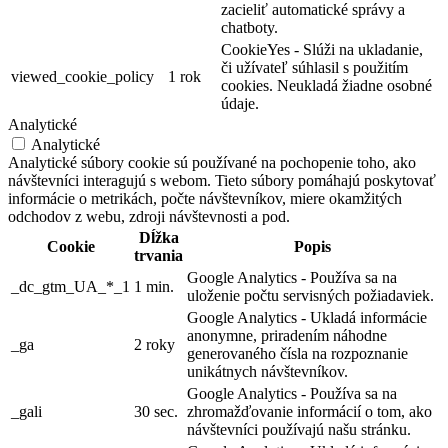
zacieliť automatické správy a
chatboty.
CookieYes - Slúži na ukladanie,
či užívateľ súhlasil s použitím
viewed_cookie_policy
1 rok
cookies. Neukladá žiadne osobné
údaje.
Analytické
Analytické
Analytické súbory cookie sú používané na pochopenie toho, ako
návštevníci interagujú s webom. Tieto súbory pomáhajú poskytovať
informácie o metrikách, počte návštevníkov, miere okamžitých
odchodov z webu, zdroji návštevnosti a pod.
Dĺžka
Cookie
Popis
trvania
Google Analytics - Používa sa na
_dc_gtm_UA_*_1
1 min.
uloženie počtu servisných požiadaviek.
Google Analytics - Ukladá informácie
anonymne, priradením náhodne
_ga
2 roky
generovaného čísla na rozpoznanie
unikátnych návštevníkov.
Google Analytics - Používa sa na
_gali
30 sec.
zhromažďovanie informácií o tom, ako
návštevníci používajú našu stránku.