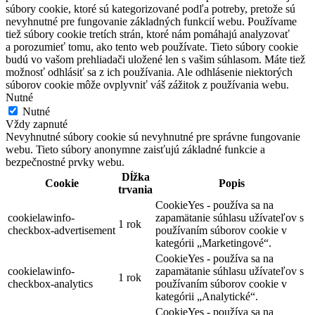
súbory cookie, ktoré sú kategorizované podľa potreby, pretože sú
nevyhnutné pre fungovanie základných funkcií webu. Používame
tiež súbory cookie tretích strán, ktoré nám pomáhajú analyzovať
a porozumieť tomu, ako tento web používate. Tieto súbory cookie
budú vo vašom prehliadači uložené len s vašim súhlasom. Máte tiež
možnosť odhlásiť sa z ich používania. Ale odhlásenie niektorých
súborov cookie môže ovplyvniť váš zážitok z používania webu.
Nutné
Nutné
Vždy zapnuté
Nevyhnutné súbory cookie sú nevyhnutné pre správne fungovanie
webu. Tieto súbory anonymne zaisťujú základné funkcie a
bezpečnostné prvky webu.
Dĺžka
Cookie
Popis
trvania
CookieYes - používa sa na
cookielawinfo-
zapamätanie súhlasu užívateľov s
1 rok
checkbox-advertisement
používaním súborov cookie v
kategórii „Marketingové“.
CookieYes - používa sa na
cookielawinfo-
zapamätanie súhlasu užívateľov s
1 rok
checkbox-analytics
používaním súborov cookie v
kategórii „Analytické“.
CookieYes - používa sa na