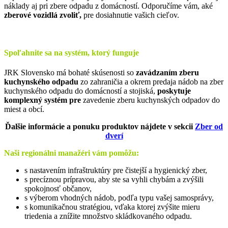
náklady aj pri zbere odpadu z domácností. Odporučíme vám, aké
zberové vozidlá zvoliť,
pre dosiahnutie vašich cieľov.
Spoľahnite sa na systém, ktorý funguje
JRK Slovensko má bohaté skúsenosti so
zavádzaním zberu
kuchynského odpadu
zo zahraničia a okrem predaja nádob na zber
kuchynského odpadu do domácností a stojiská,
poskytuje
komplexný systém pre
zavedenie zberu kuchynských odpadov do
miest a obcí.
Ďalšie informácie a ponuku produktov nájdete v sekcii
Zber od
dverí
Naši regionálni manažéri vám pomôžu:
s nastavením infraštruktúry pre čistejší a hygienický zber,
s precíznou prípravou, aby ste sa vyhli chybám a zvýšili
spokojnosť občanov,
s výberom vhodných nádob, podľa typu vašej samosprávy,
s komunikačnou stratégiou, vďaka ktorej zvýšite mieru
triedenia a znížite množstvo skládkovaného odpadu.