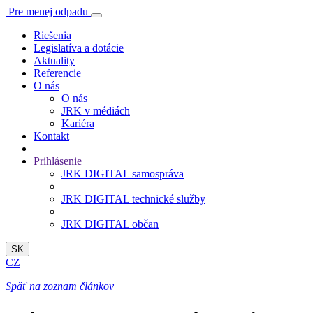
Pre menej odpadu
Riešenia
Legislatíva a dotácie
Aktuality
Referencie
O nás
O nás
JRK v médiách
Kariéra
Kontakt
Prihlásenie
JRK DIGITAL samospráva
JRK DIGITAL technické služby
JRK DIGITAL občan
SK
CZ
Späť na zoznam článkov