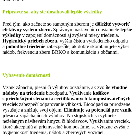
Pripravte sa, aby ste dosahovali lepšie výsledky
Pred tým, ako začnete so samotným zberom je
dôležité vytvoriť
efektívny systém zberu.
Správnym nastavením dosiahnete
lepšie
výsledky
v zapojení domácností aj zvýšení miery triedenia.
Hygienický priebeh zberu,
vyššiu čistou vytriedeného odpadu
a
pohodlné triedenie
zabezpečíte, ak dobre skombinujete výber
nádob, frekvenciu zberu BRKO a komunikáciu s občanmi.
Vybavenie domácností
Vznik zápachu, plesní či výluhov odstránite, ak zvolíte
vhodné
nádoby na triedenie
bioodpadu. Využívanie
košíkov
s priedušnými stenami
a
certifikovaných kompostovateľných
vreciek
zabezpečí odparovanie vlhkosti. Bioodpad sa prirodzene
vysušuje a znižuje svoj objem.
Eliminuje sa potenciál pre vznik
plesní
a zapáchajúcich výluhov. Na stojiskách sa vyhnete
neželaným návštevám hmyzu či hlodavcov. Využívaním vreciek,
ktoré akceptujú aj priemyselné kompostárne, sa výrazne zvyšuje
hygienickosť triedenia, nádob a zberových vozidiel.