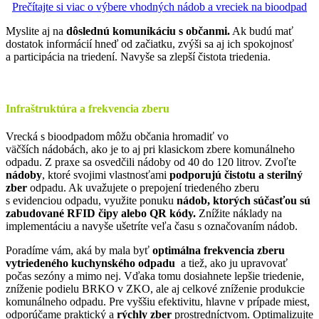
Prečítajte si viac o výbere vhodných nádob a vreciek na bioodpad
Myslite aj na
dôslednú komunikáciu s občanmi.
Ak budú mať
dostatok informácií hneď od začiatku, zvýši sa aj ich spokojnosť
a participácia na triedení. Navyše sa zlepší čistota triedenia.
Infraštruktúra a frekvencia zberu
Vrecká s bioodpadom môžu občania hromadiť vo
väčších nádobách, ako je to aj pri klasickom zbere komunálneho
odpadu. Z praxe sa osvedčili nádoby od 40 do 120 litrov. Zvoľte
nádoby
, ktoré svojimi vlastnosťami
podporujú čistotu a sterilný
zber
odpadu. Ak uvažujete o prepojení triedeného zberu
s evidenciou odpadu, využite ponuku
nádob, ktorých súčasťou sú
zabudované RFID čipy alebo QR kódy.
Znížite náklady na
implementáciu a navyše ušetríte veľa času s označovaním nádob.
Poradíme vám, aká by mala byť
optimálna frekvencia zberu
vytriedeného kuchynského odpadu
a tiež, ako ju upravovať
počas sezóny a mimo nej. Vďaka tomu dosiahnete lepšie triedenie,
zníženie podielu BRKO v ZKO, ale aj celkové zníženie produkcie
komunálneho odpadu. Pre vyššiu efektivitu, hlavne v prípade miest,
odporúčame praktický a
rýchly zber
prostredníctvom. Optimalizujte