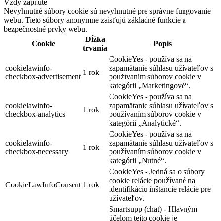
Vždy zapnuté
Nevyhnutné súbory cookie sú nevyhnutné pre správne fungovanie
webu. Tieto súbory anonymne zaisťujú základné funkcie a
bezpečnostné prvky webu.
Dĺžka
Cookie
Popis
trvania
CookieYes - používa sa na
cookielawinfo-
zapamätanie súhlasu užívateľov s
1 rok
checkbox-advertisement
používaním súborov cookie v
kategórii „Marketingové“.
CookieYes - používa sa na
cookielawinfo-
zapamätanie súhlasu užívateľov s
1 rok
checkbox-analytics
používaním súborov cookie v
kategórii „Analytické“.
CookieYes - používa sa na
cookielawinfo-
zapamätanie súhlasu užívateľov s
1 rok
checkbox-necessary
používaním súborov cookie v
kategórii „Nutné“.
CookieYes - Jedná sa o súbory
cookie relácie používané na
CookieLawInfoConsent
1 rok
identifikáciu inštancie relácie pre
užívateľov.
Smartsupp (chat) - Hlavným
účelom tejto cookie je