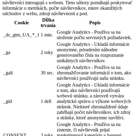
návštevníci interagujú s webom. Tieto súbory pomáhajú poskytovať
informácie o metrikách, počte návštevníkov, miere okamžitých
odchodov z webu, zdroji návštevnosti a pod.
Dĺžka
Cookie
Popis
trvania
Google Analytics - Používa sa na
_dc_gtm_UA_*_1
1 min.
uloženie počtu servisných požiadaviek.
Google Analytics - Ukladá informácie
anonymne, priradením náhodne
_ga
2 roky
generovaného čísla na rozpoznanie
unikátnych návštevníkov.
Google Analytics - Používa sa na
_gali
30 sec.
zhromažďovanie informácií o tom, ako
návštevníci používajú našu stránku.
Google Analytics - Ukladá informácie
o tom, ako návštevníci používajú
webovú stránku, a zároveň vytvára
_gid
1 deň
analytickú správu o výkone webových
stránok. Niektoré zhromaždené údaje
zahŕňajú počet návštevníkov, ich zdroj
a stránky, ktoré anonymne navštívi.
Google Analytics - Používa sa na
zistenie, či návštevník prijal
CONSENT
2 roky
marketingovú kategóriu v banneri