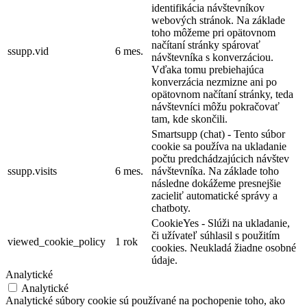
identifikácia návštevníkov
webových stránok. Na základe
toho môžeme pri opätovnom
načítaní stránky spárovať
ssupp.vid
6 mes.
návštevníka s konverzáciou.
Vďaka tomu prebiehajúca
konverzácia nezmizne ani po
opätovnom načítaní stránky, teda
návštevníci môžu pokračovať
tam, kde skončili.
Smartsupp (chat) - Tento súbor
cookie sa používa na ukladanie
počtu predchádzajúcich návštev
ssupp.visits
6 mes.
návštevníka. Na základe toho
následne dokážeme presnejšie
zacieliť automatické správy a
chatboty.
CookieYes - Slúži na ukladanie,
či užívateľ súhlasil s použitím
viewed_cookie_policy
1 rok
cookies. Neukladá žiadne osobné
údaje.
Analytické
Analytické
Analytické súbory cookie sú používané na pochopenie toho, ako