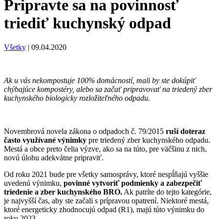
Pripravte sa na povinnosť
triediť kuchynský odpad
Všetky
|
09.04.2020
Ak u vás nekompostuje 100% domácností, mali by ste dokúpiť
chýbajúce kompostéry, alebo sa začať pripravovať na triedený zber
kuchynského biologicky rozložiteľného odpadu.
Novembrová novela zákona o odpadoch č. 79/2015
ruší doteraz
často využívané výnimky
pre triedený zber kuchynského odpadu.
Mestá a obce preto čelia výzve, ako sa na túto, pre väčšinu z nich,
novú úlohu adekvátne pripraviť.
Od roku 2021 bude pre všetky samosprávy, ktoré nespĺňajú vyššie
uvedenú výnimku,
povinné vytvoriť podmienky a zabezpečiť
triedenie a zber kuchynského BRO.
Ak patríte do tejto kategórie,
je najvyšší čas, aby ste začali s prípravou opatrení. Niektoré mestá,
ktoré energeticky zhodnocujú odpad (R1), majú túto výnimku do
roku 2023.