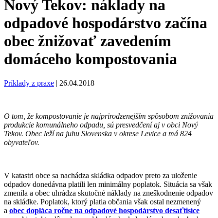
Nový Tekov: náklady na
odpadové hospodárstvo začína
obec žnižovať zavedením
domáceho kompostovania
Príklady z praxe
|
26.04.2018
O tom, že kompostovanie je najprirodzenejším spôsobom znižovania
produkcie komunálneho odpadu, sú presvedčení aj v obci Nový
Tekov. Obec leží na juhu Slovenska v okrese Levice a má 824
obyvateľov.
V katastri obce sa nachádza skládka odpadov preto za uloženie
odpadov donedávna platili len minimálny poplatok. Situácia sa však
zmenila a obec uhrádza skutočné náklady na zneškodnenie odpadov
na skládke. Poplatok, ktorý platia občania však ostal nezmenený
a
obec dopláca ročne na odpadové hospodárstvo desaťtisíce