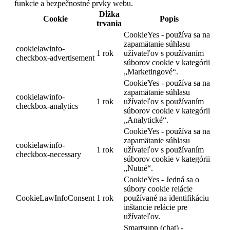
funkcie a bezpečnostné prvky webu.
Dĺžka
Cookie
Popis
trvania
CookieYes - používa sa na
zapamätanie súhlasu
cookielawinfo-
1 rok
užívateľov s používaním
checkbox-advertisement
súborov cookie v kategórii
„Marketingové“.
CookieYes - používa sa na
zapamätanie súhlasu
cookielawinfo-
1 rok
užívateľov s používaním
checkbox-analytics
súborov cookie v kategórii
„Analytické“.
CookieYes - používa sa na
zapamätanie súhlasu
cookielawinfo-
1 rok
užívateľov s používaním
checkbox-necessary
súborov cookie v kategórii
„Nutné“.
CookieYes - Jedná sa o
súbory cookie relácie
CookieLawInfoConsent
1 rok
používané na identifikáciu
inštancie relácie pre
užívateľov.
Smartsupp (chat) -