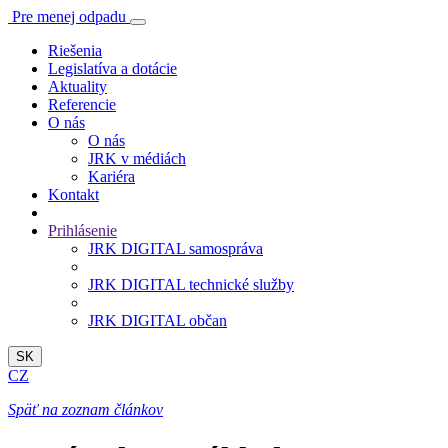
Pre menej odpadu
Riešenia
Legislatíva a dotácie
Aktuality
Referencie
O nás
O nás
JRK v médiách
Kariéra
Kontakt
Prihlásenie
JRK DIGITAL samospráva
JRK DIGITAL technické služby
JRK DIGITAL občan
SK
CZ
Späť na zoznam článkov