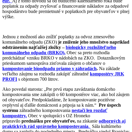
eur.
Aj z tohto dôvodu sa od budúceho kalendárneho roka bude
poplatok za odpady zvyšovať a financovanie nákladov za odpadové
hospodárstvo bude premietnuté v poplatkoch pre obyvateľov v plnej
výške.
Jednou z možností ako znížiť poplatky za odvoz zmesového
komunálneho odpadu (ZKO)
je zníženie jeho množstvo napríklad
odstránením najťažšej zložky –
biologicky rozložiteľného
komunálneho odpadu (BRKO).
Obec sa preto rozhodla
predchádzať vzniku BRKO v nádobách na ZKO. Dotazníkovým
prieskumom samospráva zisťovala záujem o občanov o
kompostovanie bioodpadu priamo v záhradách
.
Na základe
veľkého záujmu sa rozhodla zakúpiť záhradné
kompostéry JRK
PROFI
s objemom 700 litrov.
Ako povedal starosta: „Pre prvú etapu zavádzania domáceho
kompostovania sme zakúpili o 60 kompostérov viac, ako bol záujem
od obyvateľov. Predpokladáme, že kompostovanie pozitívne
ovplyvní aj ďalšie domácnosti a pripoja sa k nám.“
Pre úspech
systému
záhradného kompostovania
nestačí len rozdať
kompostéry.
Obec v spolupráci s OZ Hroneko
pripravilo
prednášku pre obyvateľov,
na získanie
odborných aj
praktických rád správneho kompostovania
.
Sála kultúrneho
domu sa zaplnila do posledného miesta. Prednášku viedol Branislav