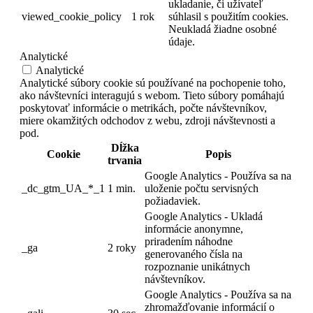
ukladanie, či užívateľ
viewed_cookie_policy
1 rok
súhlasil s použitím cookies.
Neukladá žiadne osobné
údaje.
Analytické
Analytické
Analytické súbory cookie sú používané na pochopenie toho,
ako návštevníci interagujú s webom. Tieto súbory pomáhajú
poskytovať informácie o metrikách, počte návštevníkov,
miere okamžitých odchodov z webu, zdroji návštevnosti a
pod.
Dĺžka
Cookie
Popis
trvania
Google Analytics - Používa sa na
_dc_gtm_UA_*_1
1 min.
uloženie počtu servisných
požiadaviek.
Google Analytics - Ukladá
informácie anonymne,
priradením náhodne
_ga
2 roky
generovaného čísla na
rozpoznanie unikátnych
návštevníkov.
Google Analytics - Používa sa na
zhromažďovanie informácií o