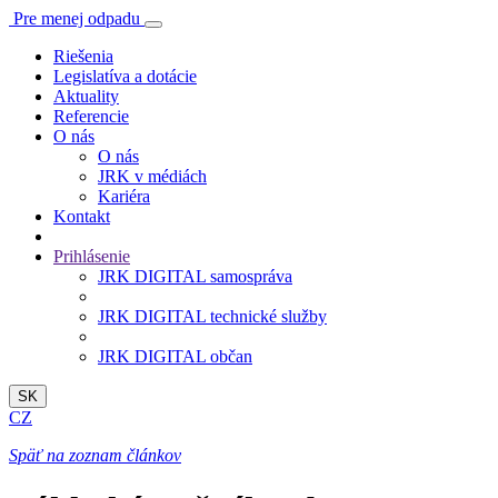
Pre menej odpadu
Riešenia
Legislatíva a dotácie
Aktuality
Referencie
O nás
O nás
JRK v médiách
Kariéra
Kontakt
Prihlásenie
JRK DIGITAL samospráva
JRK DIGITAL technické služby
JRK DIGITAL občan
SK
CZ
Späť na zoznam článkov