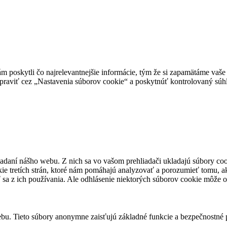
poskytli čo najrelevantnejšie informácie, tým že si zapamätáme vaše 
 upraviť cez „Nastavenia súborov cookie“ a poskytnúť kontrolovaný súhl
iadaní nášho webu. Z nich sa vo vašom prehliadači ukladajú súbory coo
ie tretích strán, ktoré nám pomáhajú analyzovať a porozumieť tomu, a
ť sa z ich používania. Ale odhlásenie niektorých súborov cookie môže 
bu. Tieto súbory anonymne zaisťujú základné funkcie a bezpečnostné