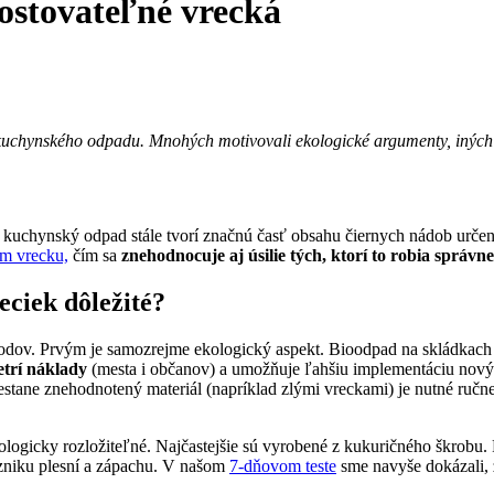
stovateľné vrecká
ie kuchynského odpadu. Mnohých motivovali ekologické argumenty, inýc
že kuchynský odpad stále tvorí značnú časť obsahu čiernych nádob ur
m vrecku,
čím sa
znehodnocuje aj úsilie tých, ktorí to robia správne
ciek dôležité?
v. Prvým je samozrejme ekologický aspekt. Bioodpad na skládkach sa
etrí náklady
(mesta i občanov) a umožňuje ľahšiu implementáciu nov
tane znehodnotený materiál (napríklad zlými vreckami) je nutné ručne
logicky rozložiteľné. Najčastejšie sú vyrobené z kukuričného škrobu
vzniku plesní a zápachu. V našom
7-dňovom teste
sme navyše dokázali, 