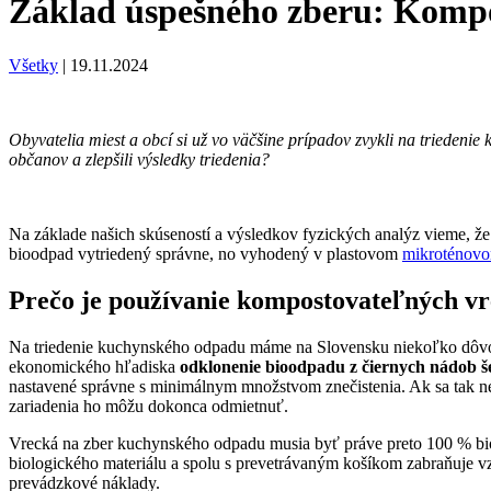
Základ úspešného zberu: Kompo
Všetky
|
19.11.2024
Obyvatelia miest a obcí si už vo väčšine prípadov zvykli na trieden
občanov a zlepšili výsledky triedenia?
Na základe našich skúseností a výsledkov fyzických analýz vieme, 
bioodpad vytriedený správne, no vyhodený v plastovom
mikroténovo
Prečo je používanie kompostovateľných vre
Na triedenie kuchynského odpadu máme na Slovensku niekoľko dôvodo
ekonomického hľadiska
odklonenie bioodpadu z čiernych nádob š
nastavené správne s minimálnym množstvom znečistenia. Ak sa tak nes
zariadenia ho môžu dokonca odmietnuť.
Vrecká na zber kuchynského odpadu musia byť práve preto 100 % bio
biologického materiálu a spolu s prevetrávaným košíkom zabraňuje 
prevádzkové náklady.