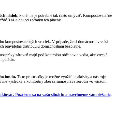
ných nádob,
ktoré nie je potrebné tak často umývať. Kompostovateľné
dé 3 až 4 dni od začiatku ich plnenia.
obu kompostovateľných vreciek. V prípade, že si domácnosti vrecká
ich pravidelne distribuujú domácnostiam bezplatne.
osprávy zároveň majú pod kontrolou občanov a vedia, aké vrecká
nipuláciu.
ho fondu.
Tieto prostriedky je možné využiť na aktivity a nástroje
tívne výsledky a komfortný zber sa samospráve zúročia vo väčšom
ktovať. Pozrieme sa na vašu situáciu a navrhneme vám riešenie,