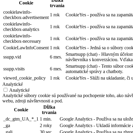
Dĺžka
Cookie
trvania
cookielawinfo-
1 rok
CookieYes - používa sa na zapamäta
checkbox-advertisement
cookielawinfo-
1 rok
CookieYes - používa sa na zapamäta
checkbox-analytics
cookielawinfo-
1 rok
CookieYes - používa sa na zapamäta
checkbox-necessary
CookieLawInfoConsent
1 rok
CookieYes - Jedná sa o súbory cookie
Smartsupp (chat) - Hlavným účelom 
ssupp.vid
6 mes.
návštevníka s konverzáciou. Vďaka 
Smartsupp (chat) - Tento súbor coo
ssupp.visits
6 mes.
automatické správy a chatboty.
viewed_cookie_policy
1 rok
CookieYes - Slúži na ukladanie, či 
Analytické
Analytické
Analytické súbory cookie sú používané na pochopenie toho, ako návš
webu, zdroji návštevnosti a pod.
Dĺžka
Cookie
trvania
_dc_gtm_UA_*_1
1 min.
Google Analytics - Používa sa na ulože
_ga
2 roky
Google Analytics - Ukladá informácie
_gali
30 sec.
Google Analytics - Používa sa na zhro