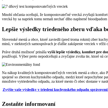
Mnohí občania oceňujú, že kompostovateľné vrecká zvyšujú komfort 
vrecká by sa napriek tomu nemali nechať dlho naplnené bioodpadom v
Lepšie výsledky triedeného zberu vďaka be
Slovenské mestá a obce, ktoré zaviedli (pred troma rokmi) zber kuch
minú, v niektorých samosprávach je ďalšie zakúpenie vreciek v réžii
Práve druhá možnosť prináša
vyšší lepšie výsledky, komfort pre d
používajú. Výber preto nepodceňujú a zvyčajne zvolia tie, ktoré sú c
Na nákup kvalitných kompostovateľných vreciek mestá a obce, ako Pa
spojené so zberom kuchynského odpadu, medzi ktoré nepochybne patr
množstve vytriedeného odpadu, za ktoré mesto či obec dostane v nas
Zvýšte vaše výsledky v triedení kuchynského odpadu správnymi 
Zostaňte informovaní