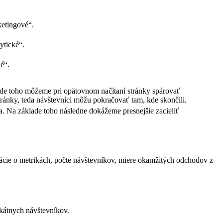
ketingové“.
ytické“.
é“.
ade toho môžeme pri opätovnom načítaní stránky spárovať
ánky, teda návštevníci môžu pokračovať tam, kde skončili.
a. Na základe toho následne dokážeme presnejšie zacieliť
ácie o metrikách, počte návštevníkov, miere okamžitých odchodov z
kátnych návštevníkov.