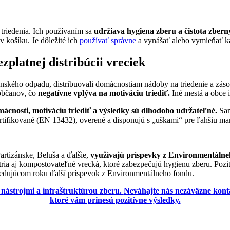
triedenia. Ich používaním sa
udržiava hygiena zberu a čistota zber
 košíku. Je dôležité ich
používať správne
a vynášať alebo vymieňať kaž
zplatnej distribúcii vreciek
ynského odpadu, distribuovali domácnostiam nádoby na triedenie a zás
 občanov, čo
negatívne vplýva na motiváciu triediť.
Iné mestá a obce 
omácnosti, motiváciu triediť a výsledky sú dlhodobo udržateľné.
Sam
ertifikované (EN 13432), overené a disponujú s „uškami“ pre ľahšiu ma
rtizánske, Beluša a ďalšie,
využívajú príspevky z Environmentálne
ia aj kompostovateľné vrecká, ktoré zabezpečujú hygienu zberu. Pozi
ledujúcom roku ďalší príspevok z Environmentálneho fondu.
nástrojmi a infraštruktúrou zberu.
Neváhajte nás nezáväzne konta
ktoré vám prinesú pozitívne výsledky.