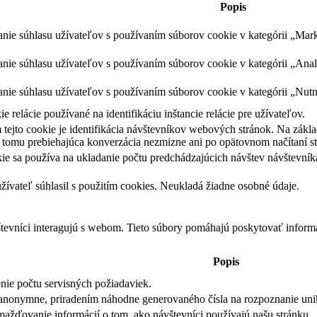
Popis
nie súhlasu užívateľov s používaním súborov cookie v kategórii „Mar
nie súhlasu užívateľov s používaním súborov cookie v kategórii „Anal
nie súhlasu užívateľov s používaním súborov cookie v kategórii „Nutn
 relácie používané na identifikáciu inštancie relácie pre užívateľov.
tejto cookie je identifikácia návštevníkov webových stránok. Na zákl
tomu prebiehajúca konverzácia nezmizne ani po opätovnom načítaní str
kie sa používa na ukladanie počtu predchádzajúcich návštev návštevník
užívateľ súhlasil s použitím cookies. Neukladá žiadne osobné údaje.
tevníci interagujú s webom. Tieto súbory pomáhajú poskytovať inform
Popis
nie počtu servisných požiadaviek.
 anonymne, priradením náhodne generovaného čísla na rozpoznanie uni
mažďovanie informácií o tom, ako návštevníci používajú našu stránku.