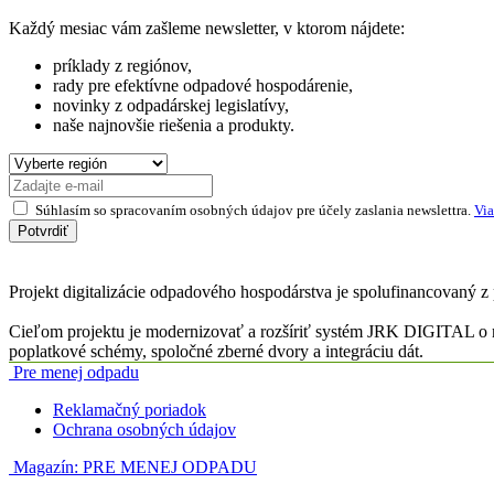
Každý mesiac vám zašleme newsletter, v ktorom nájdete:
príklady z regiónov,
rady pre efektívne odpadové hospodárenie,
novinky z odpadárskej legislatívy,
naše najnovšie riešenia a produkty.
Súhlasím so spracovaním osobných údajov pre účely zaslania newslettra.
Via
Potvrdiť
Projekt digitalizácie odpadového hospodárstva je spolufinancovaný z
Cieľom projektu je modernizovať a rozšíriť systém JRK DIGITAL o n
poplatkové schémy, spoločné zberné dvory a integráciu dát.
Pre menej odpadu
Reklamačný poriadok
Ochrana osobných údajov
Magazín:
PRE MENEJ ODPADU