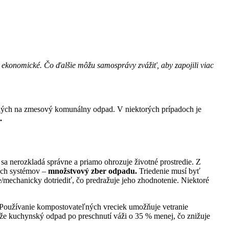
h ekonomické. Čo ďalšie môžu samosprávy zvážiť, aby zapojili viac
čených na zmesový komunálny odpad. V niektorých prípadoch je
.
 nerozkladá správne a priamo ohrozuje životné prostredie. Z
ých systémov –
množstvový zber odpadu.
Triedenie musí byť
/mechanicky dotriediť, čo predražuje jeho zhodnotenie. Niektoré
. Používanie kompostovateľných vreciek umožňuje vetranie
že kuchynský odpad po preschnutí váži o 35 % menej, čo znižuje