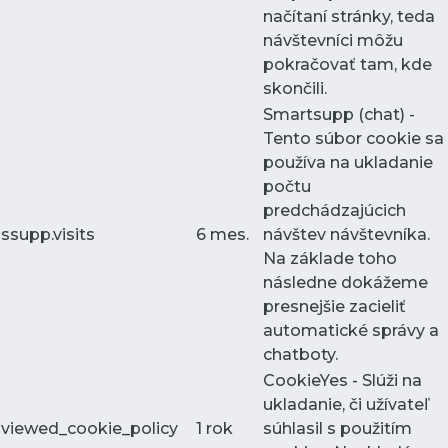
načítaní stránky, teda
návštevníci môžu
pokračovať tam, kde
skončili.
Smartsupp (chat) -
Tento súbor cookie sa
používa na ukladanie
počtu
predchádzajúcich
ssupp.visits
6 mes.
návštev návštevníka.
Na základe toho
následne dokážeme
presnejšie zacieliť
automatické správy a
chatboty.
CookieYes - Slúži na
ukladanie, či užívateľ
viewed_cookie_policy
1 rok
súhlasil s použitím