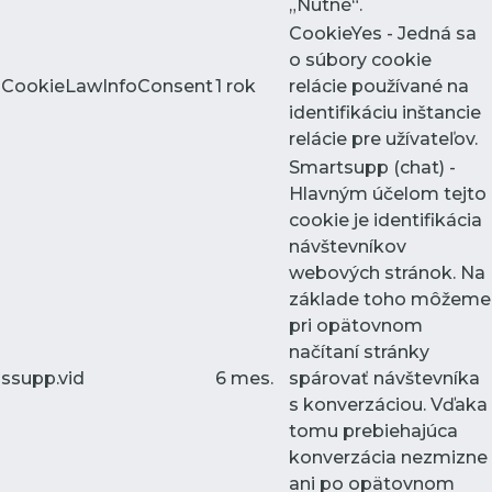
„Nutné“.
CookieYes - Jedná sa
o súbory cookie
CookieLawInfoConsent
1 rok
relácie používané na
identifikáciu inštancie
relácie pre užívateľov.
Smartsupp (chat) -
Hlavným účelom tejto
cookie je identifikácia
návštevníkov
webových stránok. Na
základe toho môžeme
pri opätovnom
načítaní stránky
ssupp.vid
6 mes.
spárovať návštevníka
s konverzáciou. Vďaka
tomu prebiehajúca
konverzácia nezmizne
ani po opätovnom