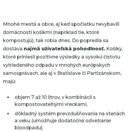
Mnohé
mestá a obce
, aj keď spočiatku nevybavili
domácnosti košíkmi (napríklad tie, ktoré
kompostujú), t
ak
robia dnes. Do popredia sa
dostáva
najmä užívateľská pohodlnosť.
Košíky,
ktoré priniesli pozitívne výsledky a vysokú čistotu
vytriedeného odpadu v mnohých európskych
samosprávach, ale aj v Bratislave či Partizánskom,
majú:
objem 7 až 10 litrov, v kombinácii s
kompostovateľnými vreckami,
dôkladný systém prevzdušňovania na stenách
a veku (umožňuje dodatočné odvetranie
bioodpadu),