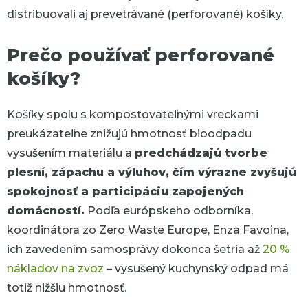
distribuovali aj prevetrávané (perforované) košíky.
Prečo používať perforované
košíky?
Košíky
spolu s kompostovateľnými vreckami
preukázateľne znižujú hmotnosť bioodpadu
vysušením materiálu a
predchádzajú tvorbe
plesní, zápachu a výluhov, čím výrazne zvyšujú
spokojnosť a participáciu zapojených
domácností.
Podľa európskeho odborníka,
koordinátora zo
Zero
Waste
Europe
,
Enza
Favoin
a
,
ich zavedením
samosprávy dokonca
šetria až
20 %
nákladov na zvoz
– vysušený kuchynský odpad má
totiž nižšiu hmotnosť.