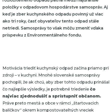
rozložiteľného odpadu patria medzi najdrahšie
položky v odpadovom hospodárstve samospráv. Aj
keď je zber kuchynského odpadu povinný už viac
ako tri roky, časť obyvateľov tento odpad stále
netriedi. Samosprávy to však môžu zmeniť vďaka
príspevku z Environmentálneho fondu.
Motivácia triediť kuchynský odpad začína priamo pri
zdroji – v kuchyni. Mnohé slovenské samosprávy
pochopili, že ak chcú, aby zber tohto odpadu prinášal
čo najlepšie výsledky, je potrebné triedenie
čo
najviac zjednodušiť a sprístupniť občanom.
Práve preto mestá a obce v rámci „štartovacích
balíčkov“ okrem kompostovateľných vreciek