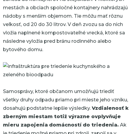
mestách a obciach spoločné kontajnery nahrádzajú
nádoby s menším objemom. Tie môžu mať rôznu
veľkosť, od 20 do 30 litrov. V deň zvozu sa do nich
vložia naplnené kompostovateľné vrecká, ktoré sa
následne vyložia pred bránu rodinného alebo
bytového domu.
Samosprávy, ktoré občanom umožňujú triediť
všetky druhy odpadu priamo pri mieste jeho vzniku,
dosahujú podstatne lepšie výsledky.
Vzdialenosť k
zberným miestam totiž výrazne ovplyvňuje
mieru zapojenia
domácností do triedenia.
Ak
je triedenie možné priamo pri zdroji, zapojí sa v