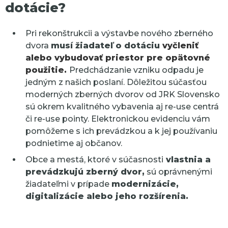
dotácie?
Pri rekonštrukcii a výstavbe nového zberného
dvora
musí žiadateľ o dotáciu
vyčleniť
alebo vybudovať priestor pre opätovné
použitie.
Predchádzanie vzniku odpadu je
jedným z našich poslaní. Dôležitou súčasťou
moderných zberných dvorov od JRK Slovensko
sú okrem kvalitného vybavenia aj re-use centrá
či re-use pointy. Elektronickou evidenciu vám
pomôžeme s ich prevádzkou a k jej používaniu
podnietime aj občanov.
Obce a mestá, ktoré v súčasnosti
vlastnia a
prevádzkujú zberný dvor,
sú oprávnenými
žiadateľmi v prípade
modernizácie,
digitalizácie alebo jeho rozšírenia.