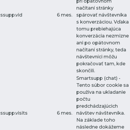
pri opätovnom
načítaní stránky
ssupp.vid
6 mes.
spárovať návštevníka
s konverzáciou. Vďaka
tomu prebiehajúca
konverzácia nezmizne
ani po opätovnom
načítaní stránky, teda
návštevníci môžu
pokračovať tam, kde
skončili.
Smartsupp (chat) -
Tento súbor cookie sa
používa na ukladanie
počtu
predchádzajúcich
ssupp.visits
6 mes.
návštev návštevníka.
Na základe toho
následne dokážeme