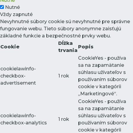
Nutné
Nutné
Vždy zapnuté
Nevyhnutné súbory cookie sú nevyhnutné pre správne
fungovanie webu. Tieto súbory anonymne zaisťujú
základné funkcie a bezpečnostné prvky webu.
Dĺžka
Cookie
Popis
trvania
CookieYes - používa
sa na zapamätanie
cookielawinfo-
súhlasu užívateľov s
checkbox-
1 rok
používaním súborov
advertisement
cookie v kategórii
„Marketingové“.
CookieYes - používa
sa na zapamätanie
cookielawinfo-
súhlasu užívateľov s
1 rok
checkbox-analytics
používaním súborov
cookie v kategórii