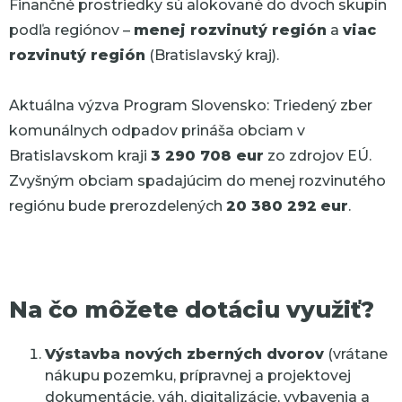
Finančné prostriedky sú alokované do dvoch skupín
podľa regiónov –
menej rozvinutý región
a
viac
rozvinutý región
(Bratislavský kraj).
Aktuálna výzva Program Slovensko: Triedený zber
komunálnych odpadov prináša obciam v
Bratislavskom kraji
3 290 708 eur
zo zdrojov EÚ.
Zvyšným obciam spadajúcim do menej rozvinutého
regiónu bude prerozdelených
20 380 292
eur
.
Na čo môžete dotáciu využiť?
Výstavba nových zberných dvorov
(vrátane
nákupu pozemku, prípravnej a projektovej
dokumentácie, váh, digitalizácie, vybavenia a