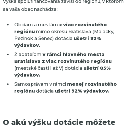
Výška spolufinancovania závisí od regiónu, v ktorom
sa vaša obec nachádza:
Obciam a mestám
z
viac rozvinutého
regiónu
mimo okresu Bratislava (Malacky,
Pezinok a Senec) dotácia
ušetrí 92%
výdavkov.
Žiadateľom
v rámci hlavného mesta
Bratislava z
viac rozvinutého regiónu
(mestské časti I až V)
dotácia
ušetrí 85%
výdavkov.
Samosprávam v rámci
menej rozvinutého
regiónu
dotácia
ušetrí 92% výdavkov.
O akú výšku dotácie môžete