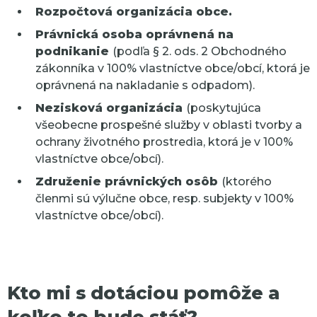
Rozpočtová organizácia obce.
Právnická osoba oprávnená na
podnikanie
(podľa
§ 2. ods. 2 Obchodného
zákonníka v 100% vlastníctve obce/obcí, ktorá je
oprávnená na nakladanie s odpadom).
Nezisková organizácia
(poskytujúca
všeobecne prospešné služby v oblasti tvorby a
ochrany životného prostredia, ktorá je v
100%
vlastníctve obce/obcí).
Združenie právnických osôb
(ktorého
členmi sú výlučne obce, resp. subjekty v 100%
vlastníctve
obce/obcí).
Kto mi s dotáciou pomôže a
koľko to bude stáť?