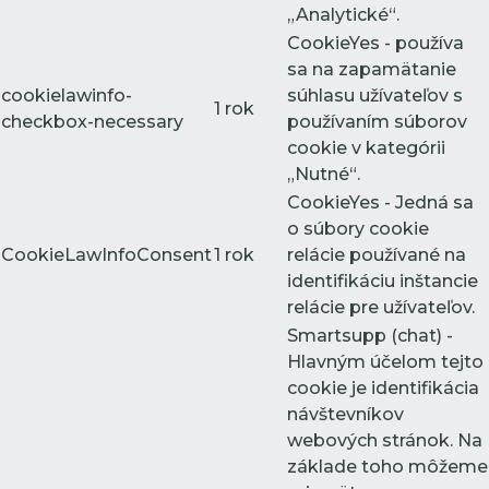
„Analytické“.
CookieYes - používa
sa na zapamätanie
cookielawinfo-
súhlasu užívateľov s
1 rok
checkbox-necessary
používaním súborov
cookie v kategórii
„Nutné“.
CookieYes - Jedná sa
o súbory cookie
CookieLawInfoConsent
1 rok
relácie používané na
identifikáciu inštancie
relácie pre užívateľov.
Smartsupp (chat) -
Hlavným účelom tejto
cookie je identifikácia
návštevníkov
webových stránok. Na
základe toho môžeme