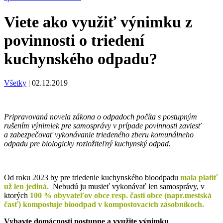
Viete ako využiť výnimku z
povinnosti o triedení
kuchynského odpadu?
Všetky
|
02.12.2019
Pripravovaná novela zákona o odpadoch počíta s postupným
rušením výnimiek pre samosprávy v prípade povinnosti zaviesť
a zabezpečovať vykonávanie triedeného zberu komunálneho
odpadu pre biologicky rozložiteľný kuchynský odpad.
Od roku 2023 by pre triedenie kuchynského bioodpadu
mala platiť
už len jediná.
Nebudú ju musieť vykonávať len samosprávy, v
ktorých
100 % obyvateľov obce resp. časti obce (napr.mestská
časť) kompostuje bioodpad v kompostovacích
zásobníkoch.
Vybavte domácnosti postupne a využite výnimku