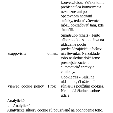
konverzáciou. Vďaka tomu
prebiehajúca konverzácia
nezmizne ani po
opätovnom načítaní
stránky, teda návštevníci
môžu pokračovať tam, kde
skončili.
Smartsupp (chat) - Tento
súbor cookie sa používa na
ukladanie počtu
predchádzajúcich návštev
ssupp.visits
6 mes.
návštevníka. Na základe
toho následne dokážeme
presnejšie zacieliť
automatické správy a
chatboty.
CookieYes - Slúži na
ukladanie, či užívateľ
viewed_cookie_policy
1 rok
súhlasil s použitím cookies.
Neukladá žiadne osobné
údaje.
Analytické
Analytické
Analytické súbory cookie sú používané na pochopenie toho,