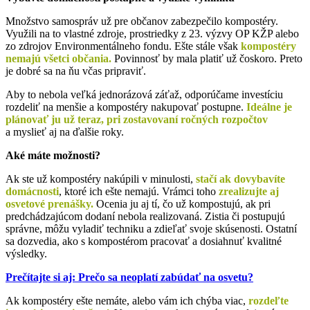
Množstvo samospráv už pre občanov zabezpečilo kompostéry.
Využili na to vlastné zdroje, prostriedky z 23. výzvy OP KŽP alebo
zo zdrojov Environmentálneho fondu. Ešte stále však
kompostéry
nemajú všetci občania.
Povinnosť by mala platiť už čoskoro. Preto
je dobré sa na ňu včas pripraviť.
Aby to nebola veľká jednorázová záťaž, odporúčame investíciu
rozdeliť na menšie a kompostéry nakupovať postupne.
Ideálne je
plánovať ju už teraz, pri zostavovaní ročných rozpočtov
a myslieť aj na ďalšie roky.
Aké máte možnosti?
Ak ste už kompostéry nakúpili v minulosti,
stačí ak dovybavíte
domácnosti
, ktoré ich ešte nemajú. Vrámci toho
zrealizujte aj
osvetové prenášky.
Ocenia ju aj tí, čo už kompostujú, ak pri
predchádzajúcom dodaní nebola realizovaná. Zistia či postupujú
správne, môžu vyladiť techniku a zdieľať svoje skúsenosti. Ostatní
sa dozvedia, ako s kompostérom pracovať a dosiahnuť kvalitné
výsledky.
Prečítajte si aj: Prečo sa neoplatí zabúdať na osvetu?
Ak kompostéry ešte nemáte, alebo vám ich chýba viac,
rozdeľte