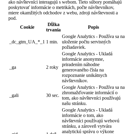
ako návštevníci interagujú s webom. Tieto súbory pomáhajú
poskytovať informácie o metrikách, počte návštevníkov,
miere okamžitých odchodov z webu, zdroji návštevnosti a
pod.
Dĺžka
Cookie
Popis
trvania
Google Analytics - Používa sa na
_dc_gtm_UA_*_1
1 min.
uloženie počtu servisných
požiadaviek.
Google Analytics - Ukladá
informácie anonymne,
priradením náhodne
_ga
2 roky
generovaného čísla na
rozpoznanie unikátnych
návštevníkov.
Google Analytics - Používa sa na
zhromažďovanie informácií o
_gali
30 sec.
tom, ako návštevníci používajú
našu stránku.
Google Analytics - Ukladá
informácie o tom, ako
návštevníci používajú webovú
stránku, a zároveň vytvára
analytickú správu o výkone