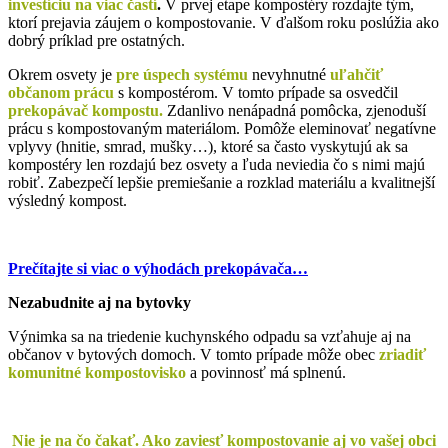
investíciu na viac častí
.
V prvej etape kompostéry rozdajte tým,
ktorí prejavia záujem o kompostovanie. V ďalšom roku poslúžia ako
dobrý príklad pre ostatných.
Okrem osvety je
pre úspech systému
nevyhnutné
uľahčiť
občanom prácu
s kompostérom. V tomto prípade sa osvedčil
prekopávač kompostu.
Zdanlivo nenápadná pomôcka, zjenoduší
prácu s kompostovaným materiálom. Pomôže eleminovať negatívne
vplyvy (hnitie, smrad, mušky…), ktoré sa často vyskytujú ak sa
kompostéry len rozdajú bez osvety a ľuda neviedia čo s nimi majú
robiť. Zabezpečí lepšie premiešanie a rozklad materiálu a kvalitnejší
výsledný kompost.
Prečítajte si viac o výhodách prekopávača…
Nezabudnite aj na bytovky
Výnimka sa na triedenie kuchynského odpadu sa vzťahuje aj na
občanov v bytových domoch. V tomto prípade môže obec
zriadiť
komunitné kompostovisko
a povinnosť má splnenú.
Nie je na čo čakať. Ako zaviesť kompostovanie aj vo vašej obci