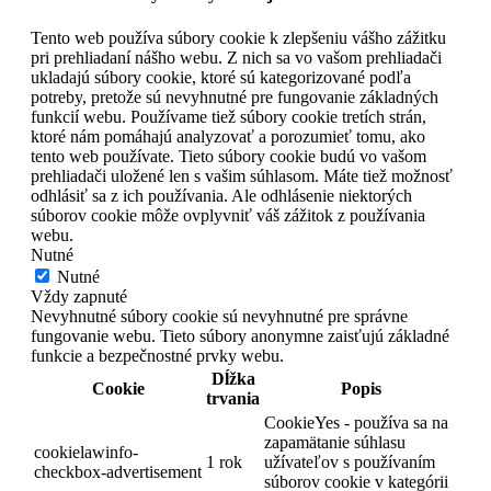
Tento web používa súbory cookie k zlepšeniu vášho zážitku
pri prehliadaní nášho webu. Z nich sa vo vašom prehliadači
ukladajú súbory cookie, ktoré sú kategorizované podľa
potreby, pretože sú nevyhnutné pre fungovanie základných
funkcií webu. Používame tiež súbory cookie tretích strán,
ktoré nám pomáhajú analyzovať a porozumieť tomu, ako
tento web používate. Tieto súbory cookie budú vo vašom
prehliadači uložené len s vašim súhlasom. Máte tiež možnosť
odhlásiť sa z ich používania. Ale odhlásenie niektorých
súborov cookie môže ovplyvniť váš zážitok z používania
webu.
Nutné
Nutné
Vždy zapnuté
Nevyhnutné súbory cookie sú nevyhnutné pre správne
fungovanie webu. Tieto súbory anonymne zaisťujú základné
funkcie a bezpečnostné prvky webu.
Dĺžka
Cookie
Popis
trvania
CookieYes - používa sa na
zapamätanie súhlasu
cookielawinfo-
1 rok
užívateľov s používaním
checkbox-advertisement
súborov cookie v kategórii