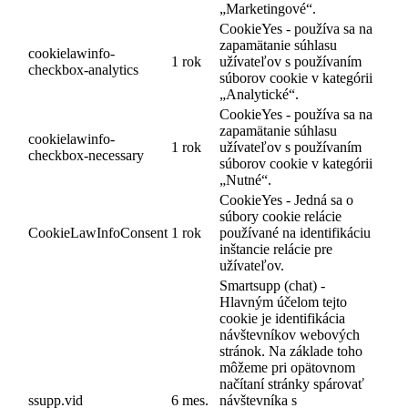
„Marketingové“.
CookieYes - používa sa na
zapamätanie súhlasu
cookielawinfo-
1 rok
užívateľov s používaním
checkbox-analytics
súborov cookie v kategórii
„Analytické“.
CookieYes - používa sa na
zapamätanie súhlasu
cookielawinfo-
1 rok
užívateľov s používaním
checkbox-necessary
súborov cookie v kategórii
„Nutné“.
CookieYes - Jedná sa o
súbory cookie relácie
CookieLawInfoConsent
1 rok
používané na identifikáciu
inštancie relácie pre
užívateľov.
Smartsupp (chat) -
Hlavným účelom tejto
cookie je identifikácia
návštevníkov webových
stránok. Na základe toho
môžeme pri opätovnom
načítaní stránky spárovať
ssupp.vid
6 mes.
návštevníka s