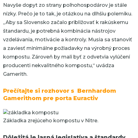
Navyše dopyt zo strany poľnohospodárov je stále
nízky. Prečo je to tak, je otázkou na dlhšiu polemiku.
„Aby sa Slovensko začalo približovať k rakúskemu
štandardu, je potrebná kombinácia nástrojov
vzdelávania, motivácie a kontroly. Musia sa stanoviť
a zaviesť minimálne požiadavky na výrobný proces
kompostu. Zároveň by mali byť z odvetvia vylúčení
producenti nekvalitného kompostu,“
uvádza
Gamerith.
Prečítajte si rozhovor s Bernhardom
Gamerithom pre porta Euractiv
Základka zrejúceho kompostu v Nitre.
Dôležitá je jasná legislatíva a štandardy