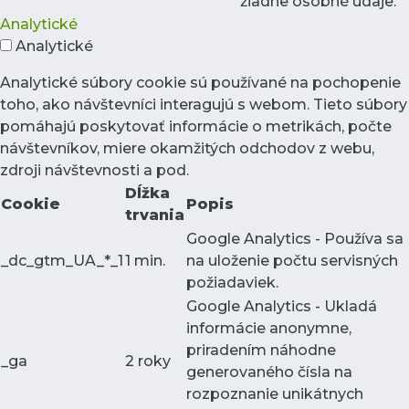
žiadne osobné údaje.
Analytické
Analytické
Analytické súbory cookie sú používané na pochopenie
toho, ako návštevníci interagujú s webom. Tieto súbory
pomáhajú poskytovať informácie o metrikách, počte
návštevníkov, miere okamžitých odchodov z webu,
zdroji návštevnosti a pod.
Dĺžka
Cookie
Popis
trvania
Google Analytics - Používa sa
_dc_gtm_UA_*_1
1 min.
na uloženie počtu servisných
požiadaviek.
Google Analytics - Ukladá
informácie anonymne,
priradením náhodne
_ga
2 roky
generovaného čísla na
rozpoznanie unikátnych