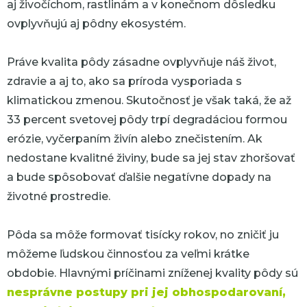
aj živočíchom, rastlinám a v konečnom dôsledku
ovplyvňujú aj pôdny ekosystém.
Práve kvalita pôdy zásadne ovplyvňuje náš život,
zdravie a aj to, ako sa príroda vysporiada s
klimatickou zmenou. Skutočnosť je však taká, že až
33 percent svetovej pôdy trpí degradáciou formou
erózie, vyčerpaním živín alebo znečistením. Ak
nedostane kvalitné živiny, bude sa jej stav zhoršovať
a bude spôsobovať ďalšie negatívne dopady na
životné prostredie.
Pôda sa môže formovať tisícky rokov, no zničiť ju
môžeme ľudskou činnosťou za veľmi krátke
obdobie. Hlavnými príčinami zníženej kvality pôdy sú
nesprávne postupy pri jej obhospodarovaní,