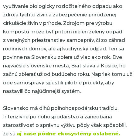
využívanie biologicky rozložiteľného odpadu ako
zdroja týchto živín a zabezpečenie prirodzenej
cirkulácie živín v prírode. Zdrojom pre výrobu
kompostu môže byť pritom nielen zelený odpad
z verejných priestranstiev samospráv, či zo záhrad
rodinných domov, ale aj kuchynský odpad. Ten sa
povinne na Slovensku zbiera už viac ako rok. Dve
najväčšie slovenské mestá, Bratislava a Košice, ho
začnú zbierať už od budúceho roku. Napriek tomu už
obe samosprávy spustili pilotné projekty, aby
nastavili čo najúčinnejší systém.
Slovensko má dlhú poľnohospodársku tradíciu.
Intenzívne poľnohospodárstvo a zanedbaná
starostlivosť o správnu výživu pôdy však spôsobili,
že sú
aj naše pôdne ekosystémy oslabené.