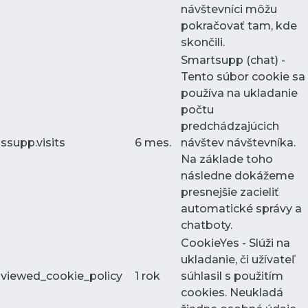
návštevníci môžu
pokračovať tam, kde
skončili.
Smartsupp (chat) -
Tento súbor cookie sa
používa na ukladanie
počtu
predchádzajúcich
ssupp.visits
6 mes.
návštev návštevníka.
Na základe toho
následne dokážeme
presnejšie zacieliť
automatické správy a
chatboty.
CookieYes - Slúži na
ukladanie, či užívateľ
viewed_cookie_policy
1 rok
súhlasil s použitím
cookies. Neukladá