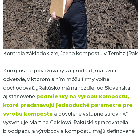
Kontrola základok zrejúceho kompostu v Ternitz (Ra
Kompost je považovaný za produkt, má svoje
odvetvie, v ktorom s ním môžu firmy voľne
obchodovať.
„Rakúsko má na rozdiel od Slovenska
aj stanovené
podmienky na výrobu kompostu,
ktoré predstavujú jednoduché parametre pre
výrobu kompostu
a povolené vstupné suroviny,“
vysvetľuje Martina Gaislová. Rakúski spracovatelia
bioodpadu a výrobcovia kompostu majú definované