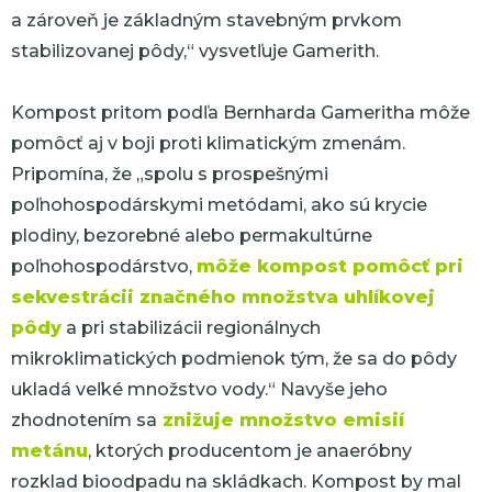
a zároveň je základným stavebným prvkom
stabilizovanej pôdy,“
vysvetľuje Gamerith.
Kompost pritom podľa Bernharda Gameritha môže
pomôcť aj v boji proti klimatickým zmenám.
Pripomína, že
„spolu s prospešnými
poľnohospodárskymi metódami, ako sú krycie
plodiny, bezorebné alebo permakultúrne
poľnohospodárstvo,
môže kompost pomôcť pri
sekvestrácii značného množstva uhlíkovej
pôdy
a pri stabilizácii regionálnych
mikroklimatických podmienok tým, že sa do pôdy
ukladá veľké množstvo vody.“
Navyše jeho
zhodnotením sa
znižuje množstvo emisií
metánu
, ktorých producentom je anaeróbny
rozklad bioodpadu na skládkach.
Kompost by mal