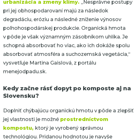
urbanizácia a zmeny klímy.
„Nesprávne postupy
pri jej obhospodarovaní majú za následok
degradáciu, eróziu a následné zníženie výnosov
poľnohospodárskej produkcie. Organická hmota
v pôde je však významným zásobníkom uhlíka. Je
schopná absorbovať ho viac, ako ich dokáže spolu
absorbovať atmosféra a suchozemská vegetácia,“
vysvetľuje Martina Gaislová, z portálu
menejodpadu.sk.
Kedy začne rásť dopyt po komposte aj na
Slovensku?
Doplniť chýbajúcu organickú hmotu v pôde a zlepšiť
jej vlastnosti je možné
prostredníctvom
kompostu,
ktorý je vyrobený správnou
technológiou. Pridanou hodnotou je navyše