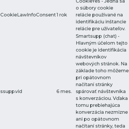
CookieYes - Jedná sa
o súbory cookie
CookieLawInfoConsent
1 rok
relácie používané na
identifikáciu inštancie
relácie pre užívateľov.
Smartsupp (chat) -
Hlavným účelom tejto
cookie je identifikácia
návštevníkov
webových stránok. Na
základe toho môžeme
pri opätovnom
načítaní stránky
ssupp.vid
6 mes.
spárovať návštevníka
s konverzáciou. Vďaka
tomu prebiehajúca
konverzácia nezmizne
ani po opätovnom
načítaní stránky, teda