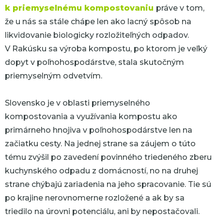
k priemyselnému kompostovaniu
práve v tom,
že u nás sa stále chápe len ako lacný spôsob na
likvidovanie biologicky rozložiteľných odpadov.
V Rakúsku sa výroba kompostu, po ktorom je veľký
dopyt v poľnohospodárstve, stala skutočným
priemyselným odvetvím.
Slovensko je v oblasti priemyselného
kompostovania a využívania kompostu ako
primárneho hnojiva v poľnohospodárstve len na
začiatku cesty. Na jednej strane sa záujem o túto
tému zvýšil po zavedení povinného triedeného zberu
kuchynského odpadu z domácností, no na druhej
strane chýbajú zariadenia na jeho spracovanie. Tie sú
po krajine nerovnomerne rozložené a ak by sa
triedilo na úrovni potenciálu, ani by nepostačovali.