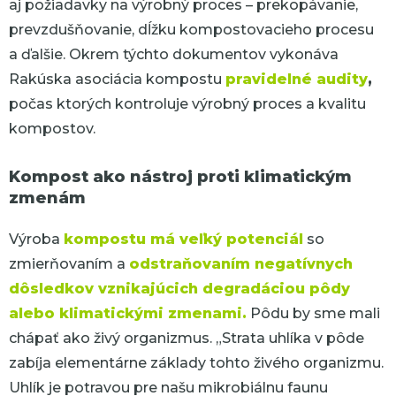
aj požiadavky na výrobný proces – prekopávanie,
prevzdušňovanie, dĺžku kompostovacieho procesu
a ďalšie. Okrem týchto dokumentov vykonáva
Rakúska asociácia kompostu
pravidelné audity
,
počas ktorých kontroluje výrobný proces a kvalitu
kompostov.
Kompost ako nástroj proti klimatickým
zmenám
Výroba
kompostu má veľký potenciál
so
zmierňovaním a
odstraňovaním negatívnych
dôsledkov vznikajúcich degradáciou pôdy
alebo klimatickými zmenami.
Pôdu by sme mali
chápať ako živý organizmus.
„Strata uhlíka v pôde
zabíja elementárne základy tohto živého organizmu.
Uhlík je potravou pre našu mikrobiálnu faunu