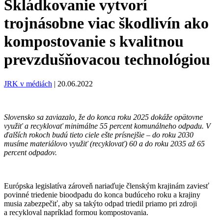
Skládkovanie vytvorí
trojnásobne viac škodlivín ako
kompostovanie s kvalitnou
prevzdušňovacou technológiou
JRK v médiách
|
20.06.2022
Slovensko sa zaviazalo, že do konca roku 2025 dokáže opätovne
využiť a recyklovať minimálne 55 percent komunálneho odpadu. V
ďalších rokoch budú tieto ciele ešte prísnejšie – do roku 2030
musíme materiálovo využiť (recyklovať) 60 a do roku 2035 až 65
percent odpadov.
Európska legislatíva zároveň nariaďuje členským krajinám zaviesť
povinné triedenie bioodpadu do konca budúceho roku a krajiny
musia zabezpečiť, aby sa takýto odpad triedil priamo pri zdroji
a recykloval napríklad formou kompostovania.