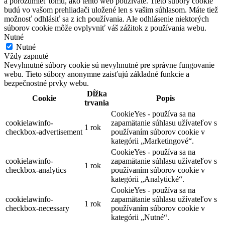
a porozumieť tomu, ako tento web používate. Tieto súbory cookie
budú vo vašom prehliadači uložené len s vašim súhlasom. Máte tiež
možnosť odhlásiť sa z ich používania. Ale odhlásenie niektorých
súborov cookie môže ovplyvniť váš zážitok z používania webu.
Nutné
Nutné
Vždy zapnuté
Nevyhnutné súbory cookie sú nevyhnutné pre správne fungovanie
webu. Tieto súbory anonymne zaisťujú základné funkcie a
bezpečnostné prvky webu.
Dĺžka
Cookie
Popis
trvania
CookieYes - používa sa na
cookielawinfo-
zapamätanie súhlasu užívateľov s
1 rok
checkbox-advertisement
používaním súborov cookie v
kategórii „Marketingové“.
CookieYes - používa sa na
cookielawinfo-
zapamätanie súhlasu užívateľov s
1 rok
checkbox-analytics
používaním súborov cookie v
kategórii „Analytické“.
CookieYes - používa sa na
cookielawinfo-
zapamätanie súhlasu užívateľov s
1 rok
checkbox-necessary
používaním súborov cookie v
kategórii „Nutné“.