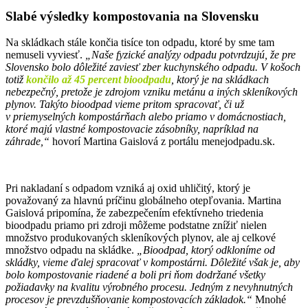
Slabé výsledky kompostovania na Slovensku
Na skládkach stále končia tisíce ton odpadu, ktoré by sme tam
nemuseli vyviesť.
„Naše fyzické analýzy odpadu potvrdzujú, že
pre
Slovensko bolo dôležité zaviesť zber kuchynského odpadu. V košoch
totiž
končilo až 45 percent bioodpadu
, ktorý je na skládkach
nebezpečný, pretože je zdrojom vzniku metánu a iných skleníkových
plynov. Takýto bioodpad vieme pritom spracovať, či už
v priemyselných kompostárňach alebo priamo v domácnostiach,
ktoré majú vlastné kompostovacie zásobníky, napríklad na
záhrade,“
hovorí Martina Gaislová z portálu menejodpadu.sk.
Pri nakladaní s odpadom vzniká aj oxid uhličitý, ktorý je
považovaný za hlavnú príčinu globálneho otepľovania. Martina
Gaislová pripomína, že zabezpečením efektívneho triedenia
bioodpadu priamo pri zdroji môžeme podstatne znížiť nielen
množstvo produkovaných skleníkových plynov, ale aj celkové
množstvo odpadu na skládke.
„Bioodpad, ktorý odkloníme od
skládky, vieme ďalej spracovať v kompostárni. Dôležité však je, aby
bolo kompostovanie riadené a boli pri ňom dodržané všetky
požiadavky na kvalitu výrobného procesu. Jedným z nevyhnutných
procesov je prevzdušňovanie kompostovacích základok.“
Mnohé