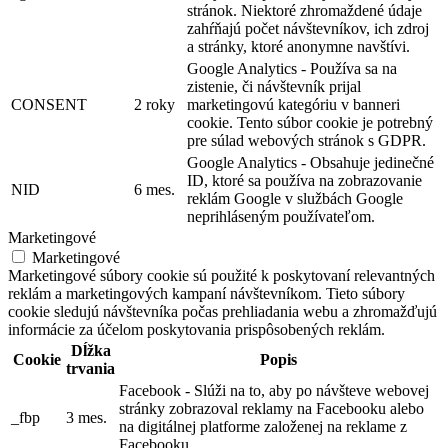
stránok. Niektoré zhromaždené údaje
zahŕňajú počet návštevníkov, ich zdroj
a stránky, ktoré anonymne navštívi.
Google Analytics - Používa sa na
zistenie, či návštevník prijal
CONSENT
2 roky
marketingovú kategóriu v banneri
cookie. Tento súbor cookie je potrebný
pre súlad webových stránok s GDPR.
Google Analytics - Obsahuje jedinečné
ID, ktoré sa používa na zobrazovanie
NID
6 mes.
reklám Google v službách Google
neprihláseným používateľom.
Marketingové
Marketingové
Marketingové súbory cookie sú použité k poskytovaní relevantných
reklám a marketingových kampaní návštevníkom. Tieto súbory
cookie sledujú návštevníka počas prehliadania webu a zhromažďujú
informácie za účelom poskytovania prispôsobených reklám.
Dĺžka
Cookie
Popis
trvania
Facebook - Slúži na to, aby po návšteve webovej
stránky zobrazoval reklamy na Facebooku alebo
_fbp
3 mes.
na digitálnej platforme založenej na reklame z
Facebooku.