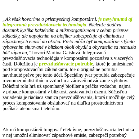
„Ak však hovoríme o priemyselnej kompostárni
,
je nevyhnutná aj
integrovaná prevzdušňovacia technológia
. Nielenže dodáva
dostatok kyslíka baktériám a mikroorganizmom v celom priereze
základky, ale napojením na biofilter zabezpečuje aj elimináciu
zápachových emisií do okolia. Preto môžu byť kompostárne s týmto
vybavením situované v blízkom okolí obydlí a obyvatelia sa nemusia
báť zápachu,“
hovorí Martina Gaislová. Integrovaná
prevzdušňovacia technológia v kompostárni pozostáva z viacerých
častí. Dôležitou je
prevzdušňovacie potrubie
, ktoré je umiestnené
pod kompostovacími základkami. Ide o originálne potrubia
navrhnuté práve pre tento účel. Špeciálny tvar potrubia zabezpečuje
rovnomernú distribúciu vzduchu a zároveň odvádzanie výluhov.
Dôležitú rolu hrá už spomínaný biofilter a práčka vzduchu, najmä
v prípade kompostární v blízkosti zastavaných území. Súčasťou
zariadenia je riadiaca stanica prevzdušňovania, ktorá umožňuje celý
proces kompostovania obsluhovať na diaľku prostredníctvom
počítača alebo smart telefónu.
Ak má kompostáreň fungovať efektívne, prevzdušňovacia technika
v nej umožní eliminovať zápachové emisie, zabezpečí potrebný