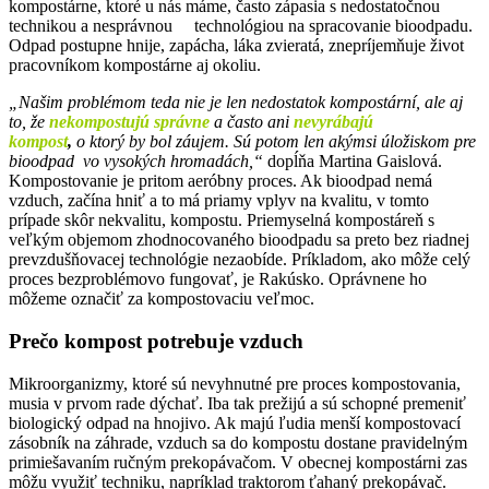
kompostárne, ktoré u nás máme, často zápasia s nedostatočnou
technikou a nesprávnou technológiou na spracovanie bioodpadu.
Odpad postupne hnije, zapácha, láka zvieratá, znepríjemňuje život
pracovníkom kompostárne aj okoliu.
„Našim problémom teda nie je len nedostatok kompostární, ale aj
to, že
nekompostujú správne
a často ani
nevyrábajú
kompost
,
o ktorý by bol záujem. Sú potom len akýmsi úložiskom pre
bioodpad vo vysokých hromadách,“
dopĺňa Martina Gaislová.
Kompostovanie je pritom aeróbny proces. Ak bioodpad nemá
vzduch, začína hniť a to má priamy vplyv na kvalitu, v tomto
prípade skôr nekvalitu, kompostu. Priemyselná kompostáreň s
veľkým objemom zhodnocovaného bioodpadu sa preto bez riadnej
prevzdušňovacej technológie nezaobíde. Príkladom, ako môže celý
proces bezproblémovo fungovať, je Rakúsko. Oprávnene ho
môžeme označiť za kompostovaciu veľmoc.
Prečo kompost potrebuje vzduch
Mikroorganizmy, ktoré sú nevyhnutné pre proces kompostovania,
musia v prvom rade dýchať. Iba tak prežijú a sú schopné premeniť
biologický odpad na hnojivo. Ak majú ľudia menší kompostovací
zásobník na záhrade, vzduch sa do kompostu dostane pravidelným
primiešavaním ručným prekopávačom. V obecnej kompostárni zas
môžu využiť techniku, napríklad traktorom ťahaný prekopávač.