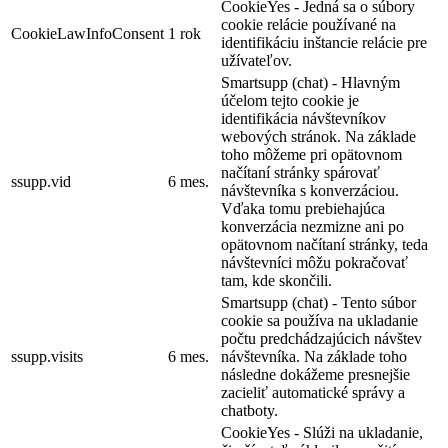
CookieYes - Jedná sa o súbory
cookie relácie používané na
CookieLawInfoConsent
1 rok
identifikáciu inštancie relácie pre
užívateľov.
Smartsupp (chat) - Hlavným
účelom tejto cookie je
identifikácia návštevníkov
webových stránok. Na základe
toho môžeme pri opätovnom
načítaní stránky spárovať
ssupp.vid
6 mes.
návštevníka s konverzáciou.
Vďaka tomu prebiehajúca
konverzácia nezmizne ani po
opätovnom načítaní stránky, teda
návštevníci môžu pokračovať
tam, kde skončili.
Smartsupp (chat) - Tento súbor
cookie sa používa na ukladanie
počtu predchádzajúcich návštev
ssupp.visits
6 mes.
návštevníka. Na základe toho
následne dokážeme presnejšie
zacieliť automatické správy a
chatboty.
CookieYes - Slúži na ukladanie,