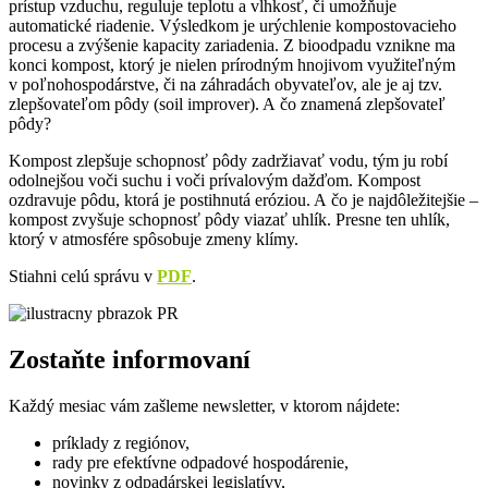
prístup vzduchu, reguluje teplotu a vlhkosť, či umožňuje
automatické riadenie. Výsledkom je urýchlenie kompostovacieho
procesu a zvýšenie kapacity zariadenia. Z bioodpadu vznikne ma
konci kompost, ktorý je nielen prírodným hnojivom využiteľným
v poľnohospodárstve, či na záhradách obyvateľov, ale je aj tzv.
zlepšovateľom pôdy (soil improver). A čo znamená zlepšovateľ
pôdy?
Kompost zlepšuje schopnosť pôdy zadržiavať vodu, tým ju robí
odolnejšou voči suchu i voči prívalovým dažďom. Kompost
ozdravuje pôdu, ktorá je postihnutá eróziou. A čo je najdôležitejšie –
kompost zvyšuje schopnosť pôdy viazať uhlík. Presne ten uhlík,
ktorý v atmosfére spôsobuje zmeny klímy.
Stiahni celú správu v
PDF
.
Zostaňte informovaní
Každý mesiac vám zašleme newsletter, v ktorom nájdete:
príklady z regiónov,
rady pre efektívne odpadové hospodárenie,
novinky z odpadárskej legislatívy,