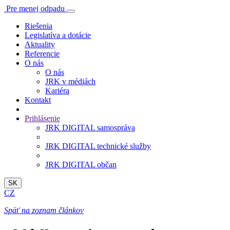
Pre menej odpadu
Riešenia
Legislatíva a dotácie
Aktuality
Referencie
O nás
O nás
JRK v médiách
Kariéra
Kontakt
Prihlásenie
JRK DIGITAL samospráva
JRK DIGITAL technické služby
JRK DIGITAL občan
SK
CZ
Späť na zoznam článkov