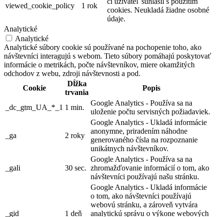
či užívateľ súhlasil s použitím
viewed_cookie_policy
1 rok
cookies. Neukladá žiadne osobné
údaje.
Analytické
Analytické
Analytické súbory cookie sú používané na pochopenie toho, ako
návštevníci interagujú s webom. Tieto súbory pomáhajú poskytovať
informácie o metrikách, počte návštevníkov, miere okamžitých
odchodov z webu, zdroji návštevnosti a pod.
Dĺžka
Cookie
Popis
trvania
Google Analytics - Používa sa na
_dc_gtm_UA_*_1
1 min.
uloženie počtu servisných požiadaviek.
Google Analytics - Ukladá informácie
anonymne, priradením náhodne
_ga
2 roky
generovaného čísla na rozpoznanie
unikátnych návštevníkov.
Google Analytics - Používa sa na
_gali
30 sec.
zhromažďovanie informácií o tom, ako
návštevníci používajú našu stránku.
Google Analytics - Ukladá informácie
o tom, ako návštevníci používajú
webovú stránku, a zároveň vytvára
_gid
1 deň
analytickú správu o výkone webových