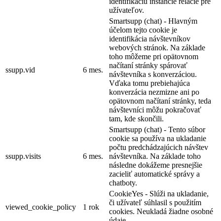
identifikáciu inštancie relácie pre
užívateľov.
Smartsupp (chat) - Hlavným
účelom tejto cookie je
identifikácia návštevníkov
webových stránok. Na základe
toho môžeme pri opätovnom
načítaní stránky spárovať
ssupp.vid
6 mes.
návštevníka s konverzáciou.
Vďaka tomu prebiehajúca
konverzácia nezmizne ani po
opätovnom načítaní stránky, teda
návštevníci môžu pokračovať
tam, kde skončili.
Smartsupp (chat) - Tento súbor
cookie sa používa na ukladanie
počtu predchádzajúcich návštev
ssupp.visits
6 mes.
návštevníka. Na základe toho
následne dokážeme presnejšie
zacieliť automatické správy a
chatboty.
CookieYes - Slúži na ukladanie,
či užívateľ súhlasil s použitím
viewed_cookie_policy
1 rok
cookies. Neukladá žiadne osobné
údaje.