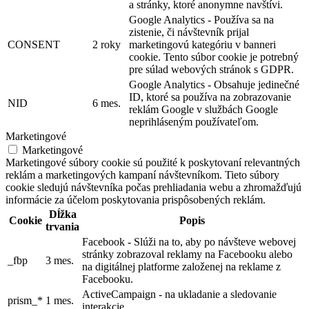
a stránky, ktoré anonymne navštívi.
Google Analytics - Používa sa na
zistenie, či návštevník prijal
CONSENT
2 roky
marketingovú kategóriu v banneri
cookie. Tento súbor cookie je potrebný
pre súlad webových stránok s GDPR.
Google Analytics - Obsahuje jedinečné
ID, ktoré sa používa na zobrazovanie
NID
6 mes.
reklám Google v službách Google
neprihláseným používateľom.
Marketingové
Marketingové
Marketingové súbory cookie sú použité k poskytovaní relevantných
reklám a marketingových kampaní návštevníkom. Tieto súbory
cookie sledujú návštevníka počas prehliadania webu a zhromažďujú
informácie za účelom poskytovania prispôsobených reklám.
Dĺžka
Cookie
Popis
trvania
Facebook - Slúži na to, aby po návšteve webovej
stránky zobrazoval reklamy na Facebooku alebo
_fbp
3 mes.
na digitálnej platforme založenej na reklame z
Facebooku.
ActiveCampaign - na ukladanie a sledovanie
prism_*
1 mes.
interakcie.