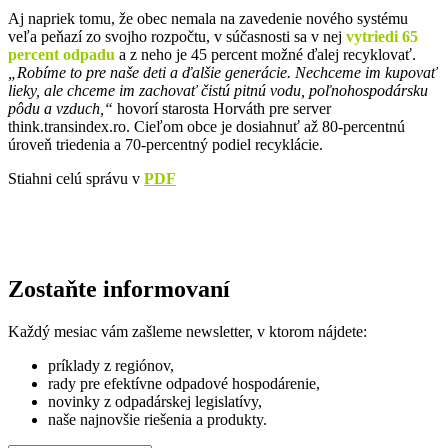
Aj napriek tomu, že obec nemala na zavedenie nového systému
veľa peňazí zo svojho rozpočtu, v súčasnosti sa v nej
vytriedi
65
percent odpadu
a z neho je 45 percent možné ďalej recyklovať.
„Robíme to pre naše deti a ďalšie generácie. Nechceme im kupovať
lieky, ale chceme im zachovať čistú pitnú vodu, poľnohospodársku
pôdu a vzduch,“
hovorí starosta Horváth pre server
think.transindex.ro.
Cieľom obce je dosiahnuť až 80-percentnú
úroveň triedenia a 70-percentný podiel recyklácie.
Stiahni celú správu v
PDF
Zostaňte informovaní
Každý mesiac vám zašleme newsletter, v ktorom nájdete:
príklady z regiónov,
rady pre efektívne odpadové hospodárenie,
novinky z odpadárskej legislatívy,
naše najnovšie riešenia a produkty.