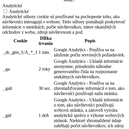
Analytické
Analytické
Analytické súbory cookie sú používané na pochopenie toho, ako
návštevníci interagujú s webom. Tieto súbory pomáhajú poskytovať
informácie o metrikách, počte návštevníkov, miere okamžitých
odchodov z webu, zdroji návštevnosti a pod.
Dĺžka
Cookie
Popis
trvania
Google Analytics - Používa sa na
_dc_gtm_UA_*_1
1 min.
uloženie počtu servisných požiadaviek.
Google Analytics - Ukladá informácie
anonymne, priradením náhodne
_ga
2 roky
generovaného čísla na rozpoznanie
unikátnych návštevníkov.
Google Analytics - Používa sa na
_gali
30 sec.
zhromažďovanie informácií o tom, ako
návštevníci používajú našu stránku.
Google Analytics - Ukladá informácie
o tom, ako návštevníci používajú
webovú stránku, a zároveň vytvára
_gid
1 deň
analytickú správu o výkone webových
stránok. Niektoré zhromaždené údaje
zahŕňajú počet návštevníkov, ich zdroj