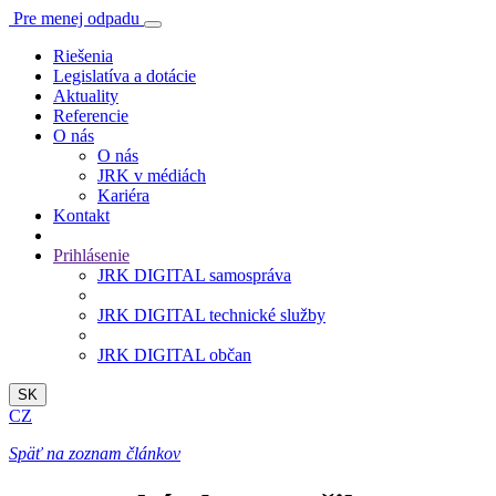
Pre menej odpadu
Riešenia
Legislatíva a dotácie
Aktuality
Referencie
O nás
O nás
JRK v médiách
Kariéra
Kontakt
Prihlásenie
JRK DIGITAL samospráva
JRK DIGITAL technické služby
JRK DIGITAL občan
SK
CZ
Späť na zoznam článkov