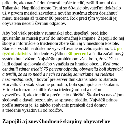
príklady, ako naučiť domácnosti lepšie triediť, zašli Rumuni do
Talianska. Napríklad mesto Trani so 60-tisíc obyvateľmi dokázalo
už v prvom mesiaci zavedenia nového systému zberu
dosiahnuť
mieru triedenia až takmer 80 percent. Rok pred tým vytriedili jej
obyvatelia necelú štvrtinu odpadov.
Aby bol však projekt v rumunskej obci úspešný, pred jeho
spustením sa museli pustiť do informačnej kampane. Zapojili do nej
školy a informácie o triedenom zbere šírili aj v miestnom kostole.
Starosta vsadil na dôsledné vysvetľovanie nového systému. Už
po
týždni aktivít
sa triedenie zvýšilo
o 30 percent
a ľudia začali nový
systém brať vážne. Najväčším problémom však bolo, že väčšina
ľudí odpad spaľovala alebo vynášala za hranice obce.
„Keď sme
oznámili zámer triediť 75 percent odpadu, obyvatelia boli skeptickí
a tvrdili, že sa to nedá a nech sa radšej zameriame na riešenie
nezamestnanosti,“
hovorí pre server
think.transindex.ro starosta
Horváth. Čo však zásadne pomohlo, bola spolupráca so školami.
V triedach rozmiestnili koše na triedený odpad a deťom
vysvetľovali, ako triediť a prečo je to dôležité. Školáci sa navzájom
sledovali a dávali pozor, aby sa správne triedilo. Najväčší prínos
podľa starostu je, že takéto správanie preniesli deti domov
a triedenie vyžadovali od rodičov.
Zapojili aj znevýhodnené skupiny obyvateľov