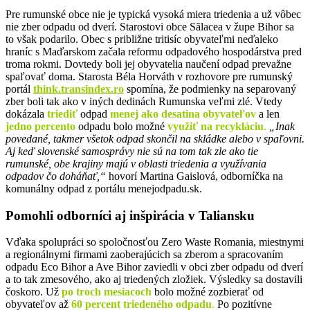
Pre rumunské obce nie je typická vysoká miera triedenia a už vôbec
nie zber odpadu od dverí. Starostovi obce Sălacea v župe Bihor sa
to však podarilo. Obec s približne tritisíc obyvateľmi neďaleko
hraníc s Maďarskom začala reformu odpadového hospodárstva pred
troma rokmi. Dovtedy boli jej obyvatelia naučení odpad prevažne
spaľovať doma.
Starosta Béla Horváth v rozhovore pre rumunský
portál
think.transindex.ro
spomína, že podmienky na separovaný
zber boli tak ako v iných dedinách Rumunska veľmi zlé. Vtedy
dokázala
triediť
odpad
menej ako desatina obyvateľov
a len
jedno percento
odpadu bolo možné
využiť na recykláciu
.
„Inak
povedané, takmer všetok odpad skončil na skládke alebo v spaľovni.
Aj keď slovenské samosprávy nie sú na tom tak zle ako tie
rumunské, obe krajiny majú v oblasti triedenia a využívania
odpadov čo doháňať,“
hovorí Martina Gaislová,
odborníčka na
komunálny odpad z portálu menejodpadu.sk.
Pomohli odborníci aj inšpirácia v Taliansku
Vďaka spolupráci so spoločnosťou Zero Waste Romania, miestnymi
a regionálnymi firmami zaoberajúcich sa zberom a spracovaním
odpadu Eco Bihor a Ave Bihor
zaviedli v obci zber odpadu od dverí
a to tak zmesového, ako aj triedených zložiek. Výsledky sa dostavili
čoskoro. Už
po troch mesiacoch
bolo možné zozbierať od
obyvateľov až
60 percent triedeného odpadu
.
Po pozitívne