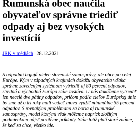
Rumunská obec naučila
obyvateľov správne triediť
odpady aj bez vysokých
investícií
JRK v médiách
|
28.12.2021
S odpadmi bojujú nielen slovenské samosprávy, ale obce po celej
Európe. Kým v západných krajinách dokážu obyvatelia vďaka
správne zavedeným systémom vytriediť aj 80 percent odpadov,
stredná a východná Európa stále zostáva. U nás dokážeme vytriediť
len necelé dve pätiny odpadov, pričom podľa cieľov Európskej únie
by sme už o tri roky mali vedieť znova využiť minimálne 55 percent
odpadov. S rovnakými problémami sa boria aj rumunské
samosprávy, medzi ktorými však môžeme napriek zložitým
podmienkam nájsť pozitívne príklady. Stále totiž platí staré známe,
že keď sa chce, všetko ide.