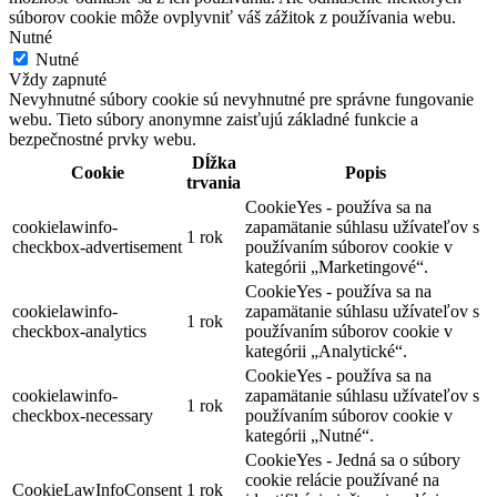
súborov cookie môže ovplyvniť váš zážitok z používania webu.
Nutné
Nutné
Vždy zapnuté
Nevyhnutné súbory cookie sú nevyhnutné pre správne fungovanie
webu. Tieto súbory anonymne zaisťujú základné funkcie a
bezpečnostné prvky webu.
Dĺžka
Cookie
Popis
trvania
CookieYes - používa sa na
cookielawinfo-
zapamätanie súhlasu užívateľov s
1 rok
checkbox-advertisement
používaním súborov cookie v
kategórii „Marketingové“.
CookieYes - používa sa na
cookielawinfo-
zapamätanie súhlasu užívateľov s
1 rok
checkbox-analytics
používaním súborov cookie v
kategórii „Analytické“.
CookieYes - používa sa na
cookielawinfo-
zapamätanie súhlasu užívateľov s
1 rok
checkbox-necessary
používaním súborov cookie v
kategórii „Nutné“.
CookieYes - Jedná sa o súbory
cookie relácie používané na
CookieLawInfoConsent
1 rok