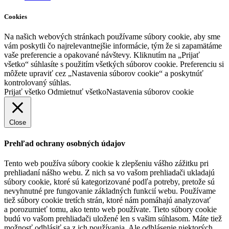
Cookies
Na našich webových stránkach používame súbory cookie, aby sme
vám poskytli čo najrelevantnejšie informácie, tým že si zapamätáme
vaše preferencie a opakované návštevy. Kliknutím na „Prijať
všetko“ súhlasíte s použitím všetkých súborov cookie. Preferenciu si
môžete upraviť cez „Nastavenia súborov cookie“ a poskytnúť
kontrolovaný súhlas.
Prijať všetko
Odmietnuť všetko
Nastavenia súborov cookie
Close
Prehľad ochrany osobných údajov
Tento web používa súbory cookie k zlepšeniu vášho zážitku pri
prehliadaní nášho webu. Z nich sa vo vašom prehliadači ukladajú
súbory cookie, ktoré sú kategorizované podľa potreby, pretože sú
nevyhnutné pre fungovanie základných funkcií webu. Používame
tiež súbory cookie tretích strán, ktoré nám pomáhajú analyzovať
a porozumieť tomu, ako tento web používate. Tieto súbory cookie
budú vo vašom prehliadači uložené len s vašim súhlasom. Máte tiež
možnosť odhlásiť sa z ich používania. Ale odhlásenie niektorých