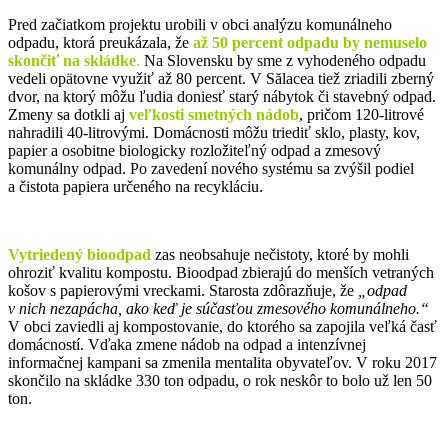
Pred začiatkom projektu urobili v obci analýzu komunálneho
odpadu, ktorá preukázala, že
až 50 percent odpadu by nemuselo
skončiť na skládke
.
Na Slovensku by sme z vyhodeného odpadu
vedeli opätovne využiť až 80 percent. V Sălacea tiež zriadili zberný
dvor, na ktorý môžu ľudia doniesť starý nábytok či stavebný odpad.
Zmeny sa dotkli aj
veľkosti smetných nádob
, pričom 120-litrové
nahradili 40-litrovými. Domácnosti môžu triediť sklo, plasty, kov,
papier a osobitne biologicky rozložiteľný odpad a zmesový
komunálny odpad. Po zavedení nového systému sa zvýšil podiel
a čistota papiera určeného na recykláciu.
Vytriedený bioodpad
zas neobsahuje nečistoty, ktoré by mohli
ohroziť kvalitu kompostu. Bioodpad zbierajú do menších vetraných
košov s papierovými vreckami. Starosta zdôrazňuje, že
„odpad
v nich nezapácha, ako keď je súčasťou zmesového komunálneho.“
V obci zaviedli aj kompostovanie, do ktorého sa zapojila veľká časť
domácností. Vďaka zmene nádob na odpad a intenzívnej
informačnej kampani sa zmenila mentalita obyvateľov. V roku 2017
skončilo na skládke 330 ton odpadu, o rok neskôr to bolo už len 50
ton.