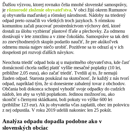
Ďalšou výzvou, ktorej rovnako čelia mnohé slovenské samosprávy,
je
rôznorodé zloženie obyvateľstva
. V obci žijú okrem Rumunov
aj obyvatelia maďarskej a rómskej národnosti. Nádoby na triedený
odpad preto označili vo všetkých troch jazykoch. S rómskou
komunitou začali pracovať prostredníctvom výchovy detí, ktoré
dostali za úlohu vyzbierať plastové fľaše a plechovky. Za odmenu
dostávajú v lete zmrzlinu a v zime čokoládu. Samospráve sa tak deti
zo znevýhodnených skupín podarilo naučiť, že pre akúkoľvek
odmenu musia najprv niečo urobiť. Pozitívne sa to odrazí aj v ich
dospelosti pri rozvoji ďalších návykov.
Neochota triediť odpad bola aj u majoritného obyvateľstva, kde časť
domácností chcela radšej platiť vyššie mesačné poplatky (10 lei,
približne 2,05 eura), ako začať triediť. Tvrdili aj to, že nemajú
žiaden odpad. Starosta poukázal na skutočnosť, že každý z nás tvorí
odpad, napríklad tým, že si donesieme zabalený tovar z obchodov.
Občania boli dokonca schopní vyhodiť svoje odpadky do cudzích
nádob, len aby sa vyhli poplatkom. Jedinou možnosťou, ako
skončiť s čiernymi skládkami, boli pokuty vo výške 600 lei
(približne 123 eur). Ak ju obyvatelia včas zaplatili, obec im polovicu
z nej odpustila. V roku 2019 udelili nakoniec len 25 pokút.
Analýza odpadu dopadla podobne ako v
slovenských obciac