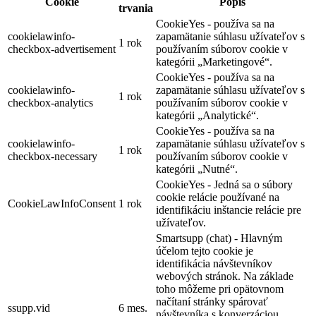
Cookie
Popis
trvania
CookieYes - používa sa na
cookielawinfo-
zapamätanie súhlasu užívateľov s
1 rok
checkbox-advertisement
používaním súborov cookie v
kategórii „Marketingové“.
CookieYes - používa sa na
cookielawinfo-
zapamätanie súhlasu užívateľov s
1 rok
checkbox-analytics
používaním súborov cookie v
kategórii „Analytické“.
CookieYes - používa sa na
cookielawinfo-
zapamätanie súhlasu užívateľov s
1 rok
checkbox-necessary
používaním súborov cookie v
kategórii „Nutné“.
CookieYes - Jedná sa o súbory
cookie relácie používané na
CookieLawInfoConsent
1 rok
identifikáciu inštancie relácie pre
užívateľov.
Smartsupp (chat) - Hlavným
účelom tejto cookie je
identifikácia návštevníkov
webových stránok. Na základe
toho môžeme pri opätovnom
načítaní stránky spárovať
ssupp.vid
6 mes.
návštevníka s konverzáciou.