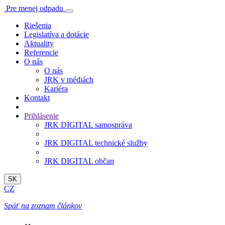
Pre menej odpadu
Riešenia
Legislatíva a dotácie
Aktuality
Referencie
O nás
O nás
JRK v médiách
Kariéra
Kontakt
Prihlásenie
JRK DIGITAL samospráva
JRK DIGITAL technické služby
JRK DIGITAL občan
SK
CZ
Späť na zoznam článkov