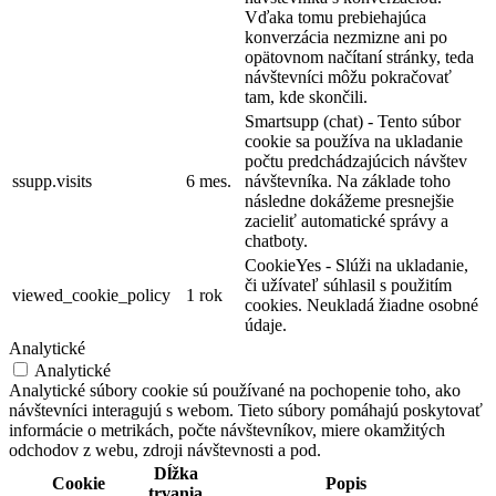
Vďaka tomu prebiehajúca
konverzácia nezmizne ani po
opätovnom načítaní stránky, teda
návštevníci môžu pokračovať
tam, kde skončili.
Smartsupp (chat) - Tento súbor
cookie sa používa na ukladanie
počtu predchádzajúcich návštev
ssupp.visits
6 mes.
návštevníka. Na základe toho
následne dokážeme presnejšie
zacieliť automatické správy a
chatboty.
CookieYes - Slúži na ukladanie,
či užívateľ súhlasil s použitím
viewed_cookie_policy
1 rok
cookies. Neukladá žiadne osobné
údaje.
Analytické
Analytické
Analytické súbory cookie sú používané na pochopenie toho, ako
návštevníci interagujú s webom. Tieto súbory pomáhajú poskytovať
informácie o metrikách, počte návštevníkov, miere okamžitých
odchodov z webu, zdroji návštevnosti a pod.
Dĺžka
Cookie
Popis
trvania