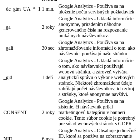
Google Analytics - Používa sa na
_dc_gtm_UA_*_1
1 min.
uloženie počtu servisných požiadaviek.
Google Analytics - Ukladá informácie
anonymne, priradením náhodne
_ga
2 roky
generovaného čísla na rozpoznanie
unikátnych návštevníkov.
Google Analytics - Používa sa na
_gali
30 sec.
zhromažďovanie informácií o tom, ako
návštevníci používajú našu stránku.
Google Analytics - Ukladá informácie
o tom, ako návštevníci používajú
webovú stránku, a zároveň vytvára
_gid
1 deň
analytickú správu o výkone webových
stránok. Niektoré zhromaždené údaje
zahŕňajú počet návštevníkov, ich zdroj
a stránky, ktoré anonymne navštívi.
Google Analytics - Používa sa na
zistenie, či návštevník prijal
CONSENT
2 roky
marketingovú kategóriu v banneri
cookie. Tento súbor cookie je potrebný
pre súlad webových stránok s GDPR.
Google Analytics - Obsahuje jedinečné
ID, ktoré sa používa na zobrazovanie
NID
6 mes.