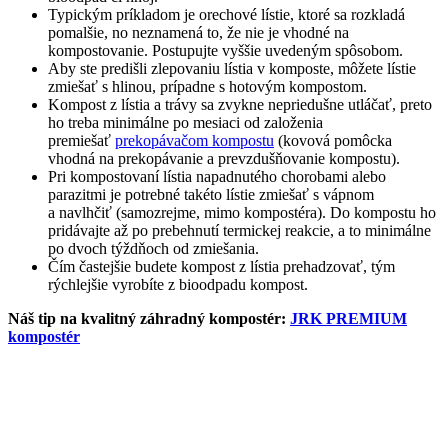
Typickým príkladom je orechové lístie, ktoré sa rozkladá
pomalšie, no neznamená to, že nie je vhodné na
kompostovanie. Postupujte vyššie uvedeným spôsobom.
Aby ste predišli zlepovaniu lístia v komposte, môžete lístie
zmiešať s hlinou, prípadne s hotovým kompostom.
Kompost z lístia a trávy sa zvykne nepriedušne utláčať, preto
ho treba minimálne po mesiaci od založenia
premiešať
prekopávačom kompostu
(kovová pomôcka
vhodná na prekopávanie a prevzdušňovanie kompostu).
Pri kompostovaní lístia napadnutého chorobami alebo
parazitmi je potrebné takéto lístie zmiešať s vápnom
a navlhčiť (samozrejme, mimo kompostéra). Do kompostu ho
pridávajte až po prebehnutí termickej reakcie, a to minimálne
po dvoch týždňoch od zmiešania.
Čím častejšie budete kompost z lístia prehadzovať, tým
rýchlejšie vyrobíte z bioodpadu kompost.
Náš tip na kvalitný záhradný kompostér:
JRK PREMIUM
kompostér