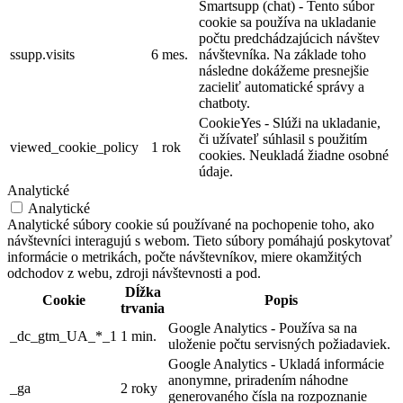
Smartsupp (chat) - Tento súbor
cookie sa používa na ukladanie
počtu predchádzajúcich návštev
ssupp.visits
6 mes.
návštevníka. Na základe toho
následne dokážeme presnejšie
zacieliť automatické správy a
chatboty.
CookieYes - Slúži na ukladanie,
či užívateľ súhlasil s použitím
viewed_cookie_policy
1 rok
cookies. Neukladá žiadne osobné
údaje.
Analytické
Analytické
Analytické súbory cookie sú používané na pochopenie toho, ako
návštevníci interagujú s webom. Tieto súbory pomáhajú poskytovať
informácie o metrikách, počte návštevníkov, miere okamžitých
odchodov z webu, zdroji návštevnosti a pod.
Dĺžka
Cookie
Popis
trvania
Google Analytics - Používa sa na
_dc_gtm_UA_*_1
1 min.
uloženie počtu servisných požiadaviek.
Google Analytics - Ukladá informácie
anonymne, priradením náhodne
_ga
2 roky
generovaného čísla na rozpoznanie