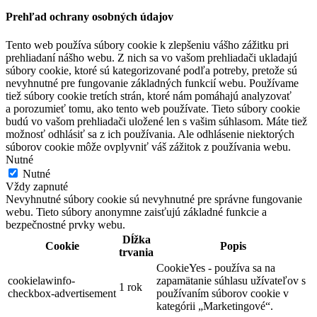
Prehľad ochrany osobných údajov
Tento web používa súbory cookie k zlepšeniu vášho zážitku pri
prehliadaní nášho webu. Z nich sa vo vašom prehliadači ukladajú
súbory cookie, ktoré sú kategorizované podľa potreby, pretože sú
nevyhnutné pre fungovanie základných funkcií webu. Používame
tiež súbory cookie tretích strán, ktoré nám pomáhajú analyzovať
a porozumieť tomu, ako tento web používate. Tieto súbory cookie
budú vo vašom prehliadači uložené len s vašim súhlasom. Máte tiež
možnosť odhlásiť sa z ich používania. Ale odhlásenie niektorých
súborov cookie môže ovplyvniť váš zážitok z používania webu.
Nutné
Nutné
Vždy zapnuté
Nevyhnutné súbory cookie sú nevyhnutné pre správne fungovanie
webu. Tieto súbory anonymne zaisťujú základné funkcie a
bezpečnostné prvky webu.
Dĺžka
Cookie
Popis
trvania
CookieYes - používa sa na
cookielawinfo-
zapamätanie súhlasu užívateľov s
1 rok
checkbox-advertisement
používaním súborov cookie v
kategórii „Marketingové“.