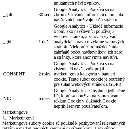
unikátnych návštevníkov.
Google Analytics - Používa sa na
_gali
30 sec.
zhromažďovanie informácií o tom, ako
návštevníci používajú našu stránku.
Google Analytics - Ukladá informácie
o tom, ako návštevníci používajú
webovú stránku, a zároveň vytvára
_gid
1 deň
analytickú správu o výkone webových
stránok. Niektoré zhromaždené údaje
zahŕňajú počet návštevníkov, ich zdroj
a stránky, ktoré anonymne navštívi.
Google Analytics - Používa sa na
zistenie, či návštevník prijal
CONSENT
2 roky
marketingovú kategóriu v banneri
cookie. Tento súbor cookie je potrebný
pre súlad webových stránok s GDPR.
Google Analytics - Obsahuje jedinečné
ID, ktoré sa používa na zobrazovanie
NID
6 mes.
reklám Google v službách Google
neprihláseným používateľom.
Marketingové
Marketingové
Marketingové súbory cookie sú použité k poskytovaní relevantných
reklám a marketingových kampaní návštevníkom. Tieto súbory