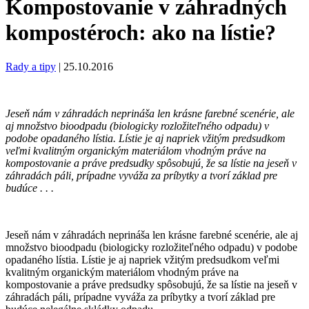
Kompostovanie v záhradných
kompostéroch: ako na lístie?
Rady a tipy
|
25.10.2016
Jeseň nám v záhradách neprináša len krásne farebné scenérie, ale
aj množstvo bioodpadu (biologicky rozložiteľného odpadu) v
podobe opadaného lístia. Lístie je aj napriek vžitým predsudkom
veľmi kvalitným organickým materiálom vhodným práve na
kompostovanie a práve predsudky spôsobujú, že sa lístie na jeseň v
záhradách páli, prípadne vyváža za príbytky a tvorí základ pre
budúce . . .
Jeseň nám v záhradách neprináša len krásne farebné scenérie, ale aj
množstvo bioodpadu (biologicky rozložiteľného odpadu) v podobe
opadaného lístia. Lístie je aj napriek vžitým predsudkom veľmi
kvalitným organickým materiálom vhodným práve na
kompostovanie a práve predsudky spôsobujú, že sa lístie na jeseň v
záhradách páli, prípadne vyváža za príbytky a tvorí základ pre