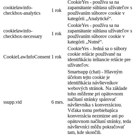
CookieYes - používa sa na
cookielawinfo-
zapamätanie súhlasu užívateľov s
1 rok
checkbox-analytics
používaním súborov cookie v
kategórii „Analytické“.
CookieYes - používa sa na
cookielawinfo-
zapamätanie súhlasu užívateľov s
1 rok
checkbox-necessary
používaním súborov cookie v
kategórii „Nutné“.
CookieYes - Jedná sa o súbory
cookie relácie používané na
CookieLawInfoConsent
1 rok
identifikáciu inštancie relácie pre
užívateľov.
Smartsupp (chat) - Hlavným
účelom tejto cookie je
identifikácia návštevníkov
webových stránok. Na základe
toho môžeme pri opätovnom
načítaní stránky spárovať
ssupp.vid
6 mes.
návštevníka s konverzáciou.
Vďaka tomu prebiehajúca
konverzácia nezmizne ani po
opätovnom načítaní stránky, teda
návštevníci môžu pokračovať
tam, kde skončili.