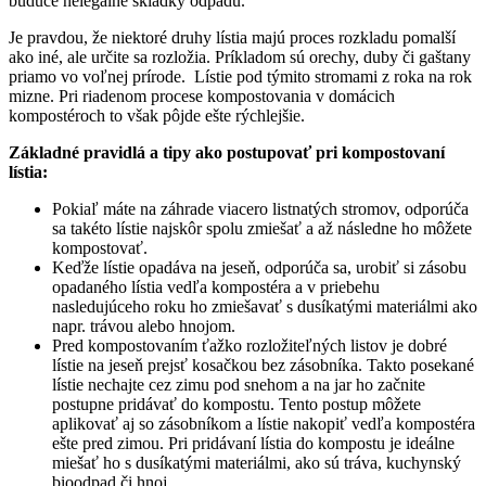
budúce nelegálne skládky odpadu.
Je pravdou, že niektoré druhy lístia majú proces rozkladu pomalší
ako iné, ale určite sa rozložia. Príkladom sú orechy, duby či gaštany
priamo vo voľnej prírode. Lístie pod týmito stromami z roka na rok
mizne. Pri riadenom procese kompostovania v domácich
kompostéroch to však pôjde ešte rýchlejšie.
Základné pravidlá a tipy ako postupovať pri kompostovaní
lístia:
Pokiaľ máte na záhrade viacero listnatých stromov, odporúča
sa takéto lístie najskôr spolu zmiešať a až následne ho môžete
kompostovať.
Keďže lístie opadáva na jeseň, odporúča sa, urobiť si zásobu
opadaného lístia vedľa kompostéra a v priebehu
nasledujúceho roku ho zmiešavať s dusíkatými materiálmi ako
napr. trávou alebo hnojom.
Pred kompostovaním ťažko rozložiteľných listov je dobré
lístie na jeseň prejsť kosačkou bez zásobníka. Takto posekané
lístie nechajte cez zimu pod snehom a na jar ho začnite
postupne pridávať do kompostu. Tento postup môžete
aplikovať aj so zásobníkom a lístie nakopiť vedľa kompostéra
ešte pred zimou. Pri pridávaní lístia do kompostu je ideálne
miešať ho s dusíkatými materiálmi, ako sú tráva, kuchynský
bioodpad či hnoj.