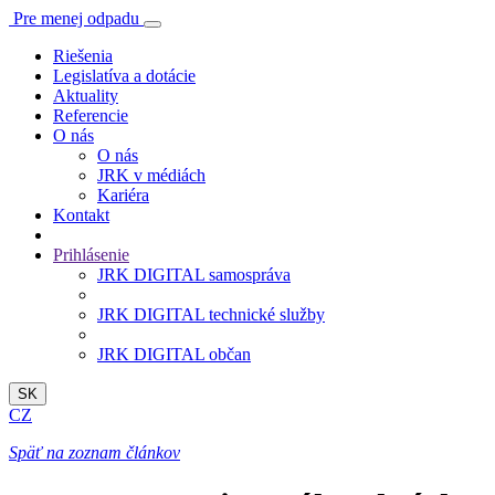
Pre menej odpadu
Riešenia
Legislatíva a dotácie
Aktuality
Referencie
O nás
O nás
JRK v médiách
Kariéra
Kontakt
Prihlásenie
JRK DIGITAL samospráva
JRK DIGITAL technické služby
JRK DIGITAL občan
SK
CZ
Späť na zoznam článkov