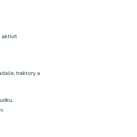
aktivít
dače, traktory a
udku.
v.