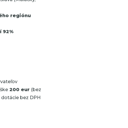
tého regiónu
í 92%
vateľov
ýške
200 eur
(bez
a dotácie bez DPH