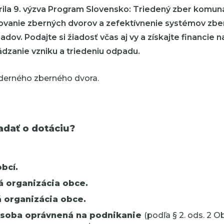
orila 9. výzva Program Slovensko: Triedený zber komu
vanie zberných dvorov a zefektívnenie systémov zbe
ov. Podajte si žiadosť včas aj vy a získajte financie n
dzanie vzniku a triedeniu odpadu.
adať o dotáciu?
bcí.
á organizácia obce.
 organizácia obce.
osoba oprávnená na podnikanie
(podľa
§ 2. ods. 2