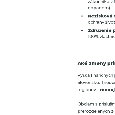
zákonníka v 
odpadom).
Nezisková 
ochrany život
Združenie 
100% vlastní
Aké zmeny pri
Výška finančných 
Slovensko: Tried
regiónov –
menej
Obciam s prísluš
prerozdelených
3