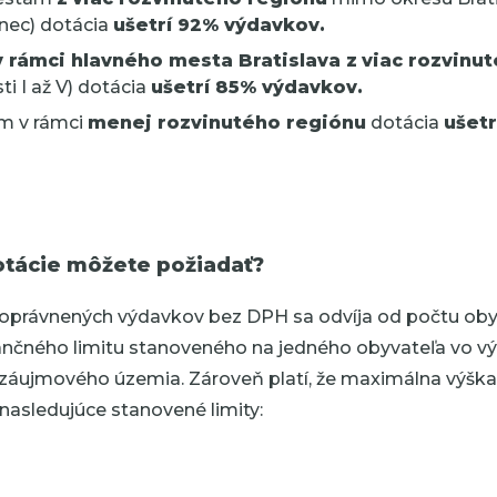
nec) dotácia
ušetrí 92% výdavkov.
v rámci hlavného mesta Bratislava z
viac rozvinu
i I až V)
dotácia
ušetrí 85% výdavkov.
m v rámci
menej rozvinutého regiónu
dotácia
ušetr
otácie môžete požiadať?
oprávnených výdavkov bez DPH sa odvíja od počtu oby
ančného limitu stanoveného na jedného obyvateľa vo v
 záujmového územia. Zároveň platí, že maximálna výšk
nasledujúce stanovené limity: