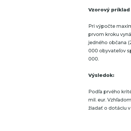
Vzorový príklad
Pri výpočte maxim
prvom kroku vyná
jedného občana (2
000 obyvateľov s
000.
Výsledok:
Podľa prvého krit
mil. eur. Vzhľado
žiadať o dotáciu 