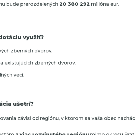
ónu bude prerozdelených
20 380 292
milióna eur.
otáciu využiť?
ých zberných dvorov.
a existujúcich zberných dvorov.
ných vecí.
cia ušetrí?
ovania závisí od regiónu, v ktorom sa vaša obec nachád
estám
z
viac rozvinutého regiónu
mimo okresu Brati