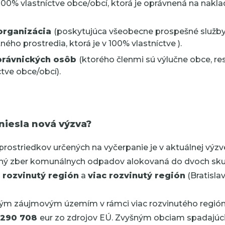
100% vlastníctve obce/obcí, ktorá je oprávnená na nakla
organizácia
(poskytujúca všeobecne prospešné služby 
ného prostredia, ktorá je v
100% vlastníctve ).
právnických osôb
(ktorého členmi sú výlučne obce, res
ctve
obce/obcí).
niesla nová výzva?
prostriedkov určených na vyčerpanie je v aktuálnej výz
ený zber komunálnych odpadov alokovaná do dvoch sku
 rozvinutý región
a
viac rozvinutý región
(Bratislav
ným záujmovým územím v rámci viac rozvinutého regió
 290 708
eur zo zdrojov EÚ. Zvyšným obciam spadajúc