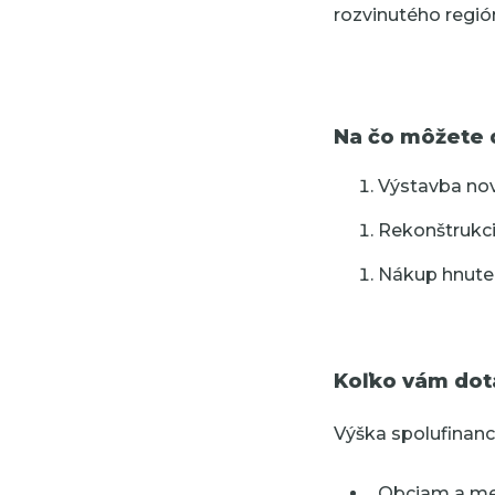
rozvinutého regi
Na čo môžete d
Výstavba nov
Rekonštrukci
Nákup hnuteľ
Koľko vám dotá
Výška spolufinanc
Obciam a m