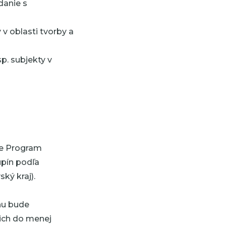
danie s
v oblasti tvorby a
p. subjekty v
ve Program
pín podľa
ský kraj).
nu bude
ich do menej