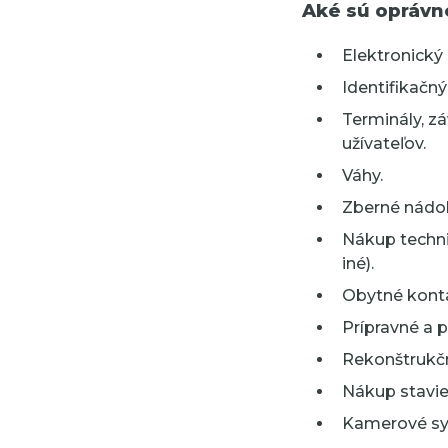
Aké sú oprávn
Elektronický
Identifikačný
Terminály, z
užívateľov.
Váhy.
Zberné nádob
Nákup techni
iné).
Obytné konta
Prípravné a 
Rekonštrukčn
Nákup stavie
Kamerové sy