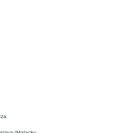
za:
slava (Malacky,