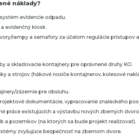
ené náklady?
 systém evidencie odpadu.
 a evidenčný kiosk.
ávory/rampy a semafory za účelom regulácie prístupov a 
y a skladovacie kontajnery pre oprávnené druhy KO.
ky a strojov (hákové nosiče kontajnerov, kolesové nakla
jnery/zázemie pre obsluhu.
projektové dokumentácie, vypracovanie znaleckého pos
é práce existujúcich a výstavbu nových zberných dvoro
b a pozemkov (na ktorých sa bude projekt realizovať).
stémy zvyšujúce bezpečnosť na zbernom dvore.