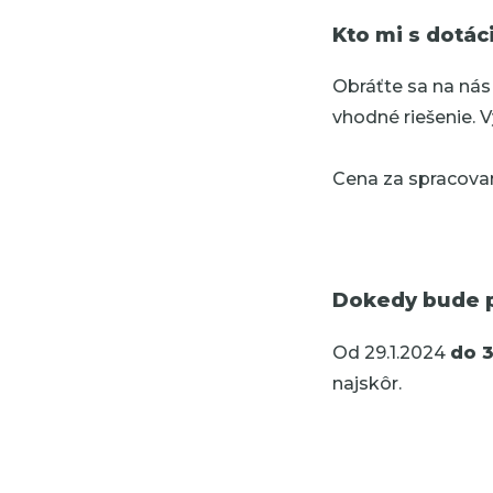
Kto mi s dotác
Obráťte sa na nás
vhodné riešenie. V
Cena za spracovan
Dokedy bude p
Od 29.1.2024
do 3
najskôr.