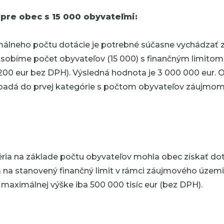
 pre obec s 15 000 obyvateľmi:
álneho počtu dotácie je potrebné súčasne vychádzať z 
sobíme počet obyvateľov (15 000) s finančným limito
00 eur bez DPH). Výsledná hodnota je 3 000 000 eur. 
padá do prvej kategórie s počtom obyvateľov záujmo
éria na základe počtu obyvateľov mohla obec získať do
m na stanovený finančný limit v rámci záujmového územ
v maximálnej výške iba 500 000 tisíc eur (bez DPH).