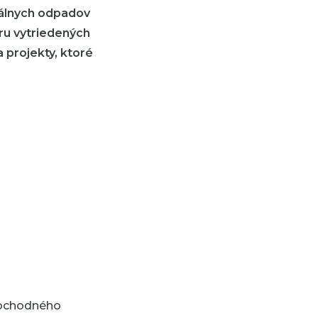
nálnych odpadov
ru vytriedených
a projekty, ktoré
 Obchodného