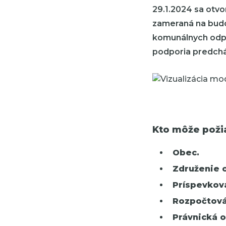
29.1.2024 sa otv
zameraná na budo
komunálnych odpad
podporia predchá
Kto môže poži
Obec.
Združenie o
Príspevkov
Rozpočtová
Právnická 