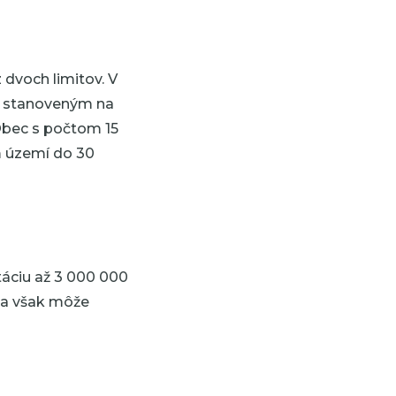
dvoch limitov. V
m stanoveným na
Obec s počtom 15
m území do 30
táciu až 3 000 000
ia však môže