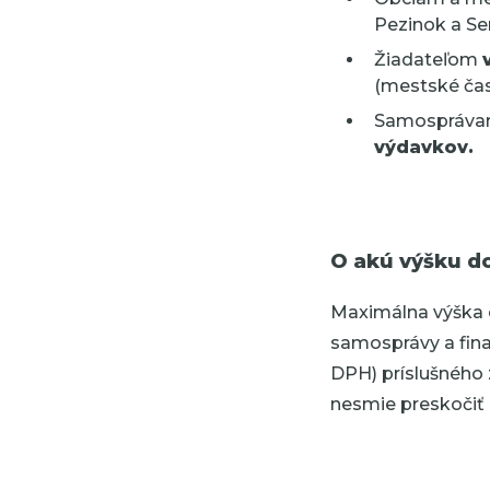
Pezinok a Se
Žiadateľom
(mestské čast
Samospráva
výdavkov.
O akú výšku d
Maximálna výška 
samosprávy a fin
DPH) príslušného
nesmie preskočiť 