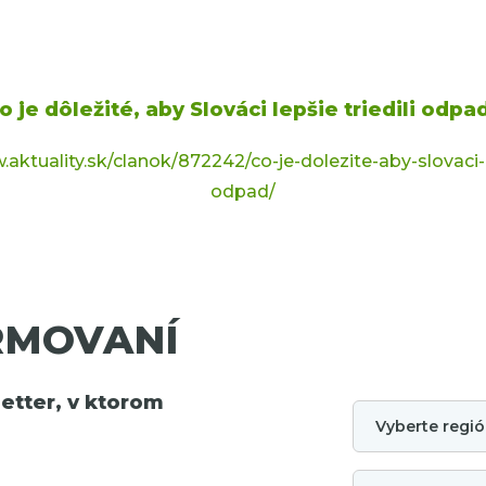
o je dôležité, aby Slováci lepšie triedili odpa
.aktuality.sk/clanok/872242/co-je-dolezite-aby-slovaci-l
odpad/
RMOVANÍ
tter, v ktorom