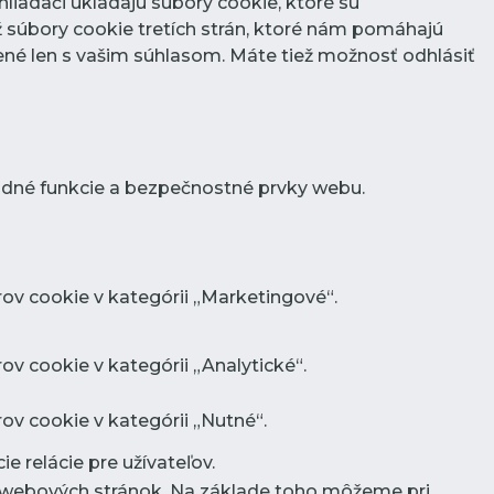
liadači ukladajú súbory cookie, ktoré sú
 súbory cookie tretích strán, ktoré nám pomáhajú
né len s vašim súhlasom. Máte tiež možnosť odhlásiť
adné funkcie a bezpečnostné prvky webu.
ov cookie v kategórii „Marketingové“.
v cookie v kategórii „Analytické“.
ov cookie v kategórii „Nutné“.
e relácie pre užívateľov.
ov webových stránok. Na základe toho môžeme pri