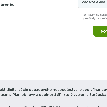
árenie,
Súhlasím so spra
pre účely zaslani
PO
jekt digitalizácie odpadového hospodárstva je spolufinanco
ogramu Plán obnovy a odolnosti SR, ktorý vytvorila Európska 