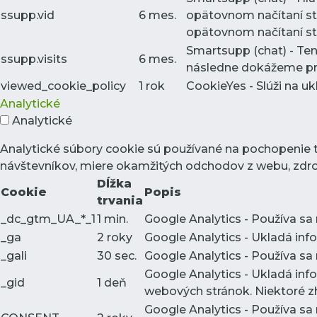
ssupp.vid
6 mes.
opätovnom načítaní st
opätovnom načítaní str
Smartsupp (chat) - Te
ssupp.visits
6 mes.
následne dokážeme pres
viewed_cookie_policy
1 rok
CookieYes - Slúži na uk
Analytické
Analytické
Analytické súbory cookie sú používané na pochopenie 
návštevníkov, miere okamžitých odchodov z webu, zdroj
Dĺžka
Cookie
Popis
trvania
_dc_gtm_UA_*_1
1 min.
Google Analytics - Používa sa
_ga
2 roky
Google Analytics - Ukladá in
_gali
30 sec.
Google Analytics - Používa sa
Google Analytics - Ukladá inf
_gid
1 deň
webových stránok. Niektoré zh
Google Analytics - Používa sa 