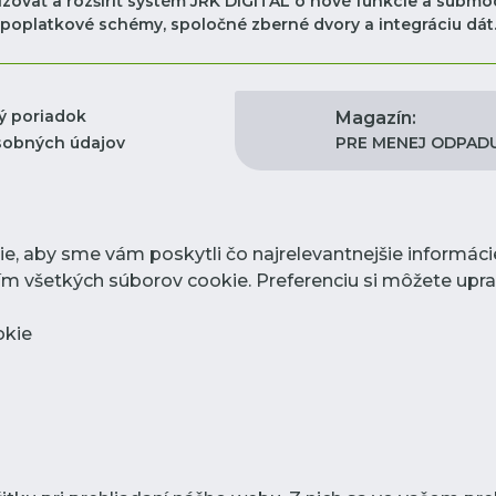
zovať a rozšíriť systém JRK DIGITAL o nové funkcie a submod
poplatkové schémy, spoločné zberné dvory a integráciu dát
ý poriadok
Magazín:
PRE MENEJ ODPAD
sobných údajov
, aby sme vám poskytli čo najrelevantnejšie informác
žitím všetkých súborov cookie. Preferenciu si môžete up
okie