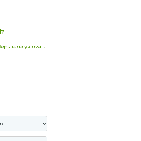
d?
epsie-recyklovali-