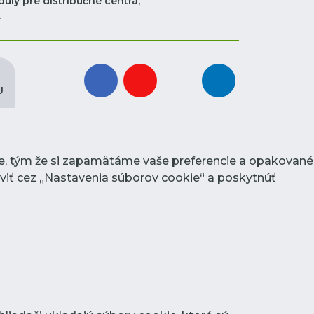
uly pre distribučné centrá,
.
facebook
youtube
instagram
linkedin
U
ie, tým že si zapamätáme vaše preferencie a opakované
raviť cez „Nastavenia súborov cookie“ a poskytnúť