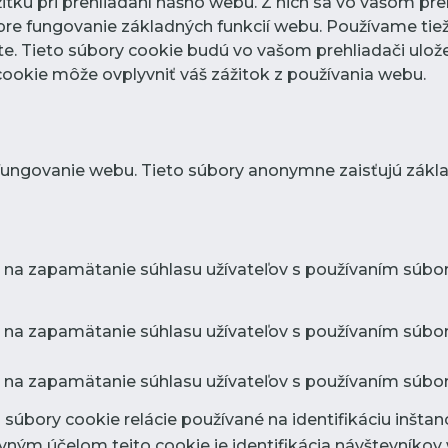
tku pri prehliadaní nášho webu. Z nich sa vo vašom preh
re fungovanie základných funkcií webu. Používame tiež
. Tieto súbory cookie budú vo vašom prehliadači ulože
 cookie môže ovplyvniť váš zážitok z používania webu.
fungovanie webu. Tieto súbory anonymne zaisťujú zákl
 na zapamätanie súhlasu užívateľov s používaním súbor
 na zapamätanie súhlasu užívateľov s používaním súboro
 na zapamätanie súhlasu užívateľov s používaním súbor
súbory cookie relácie používané na identifikáciu inštanci
avným účelom tejto cookie je identifikácia návštevník