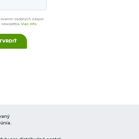
covaním osobných údajov
a newslettra.
Viac info.
TVRDIŤ
vaný
únia.