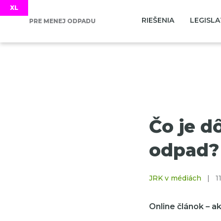
RIEŠENIA
LEGISLA
PRE MENEJ ODPADU
Čo je dô
odpad?
JRK v médiách
|
11
Online článok – ak