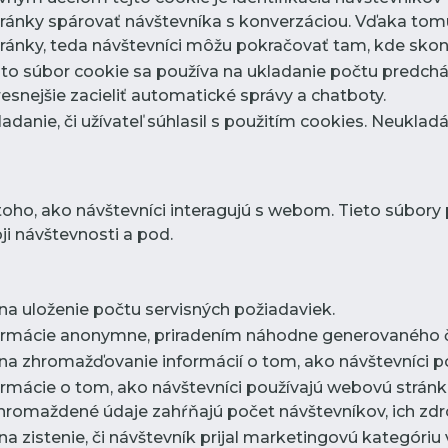
ránky spárovať návštevníka s konverzáciou. Vďaka tom
ánky, teda návštevníci môžu pokračovať tam, kde skonč
nto súbor cookie sa používa na ukladanie počtu predchá
nejšie zacieliť automatické správy a chatboty.
ladanie, či užívateľ súhlasil s použitím cookies. Neukla
toho, ako návštevníci interagujú s webom. Tieto súbor
i návštevnosti a pod.
 na uloženie počtu servisných požiadaviek.
formácie anonymne, priradením náhodne generovaného čí
 na zhromažďovanie informácií o tom, ako návštevníci po
ormácie o tom, ako návštevníci používajú webovú stránk
romaždené údaje zahŕňajú počet návštevníkov, ich zdroj
na zistenie, či návštevník prijal marketingovú kategóriu