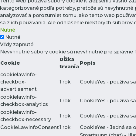
Tento web používa súbory cookie k zlepšeniu vášho záži
kategorizované podľa potreby, pretože sú nevyhnutné p
analyzovať a porozumieť tomu, ako tento web používate
sa z ich používania. Ale odhlásenie niektorých súborov
Nutné
Nutné
Vždy zapnuté
Nevyhnutné súbory cookie sú nevyhnutné pre správne 
Dĺžka
Cookie
Popis
trvania
cookielawinfo-
checkbox-
1 rok
CookieYes - používa sa
advertisement
cookielawinfo-
1 rok
CookieYes - používa sa
checkbox-analytics
cookielawinfo-
1 rok
CookieYes - používa sa
checkbox-necessary
CookieLawInfoConsent
1 rok
CookieYes - Jedná sa o 
Smartsupp (chat) - Hl