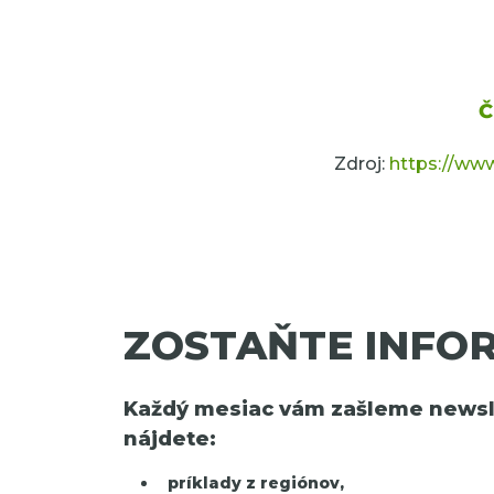
Č
Zdroj:
https://www
ZOSTAŇTE INFO
Každý mesiac vám zašleme newsle
nájdete:
príklady z regiónov,