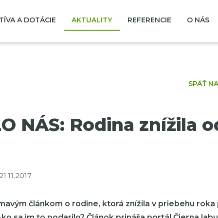
TÍVA A DOTÁCIE
AKTUALITY
REFERENCIE
O NÁS
SPÄŤ N
 NÁS: Rodina znížila 
21.11.2017
jímavým článkom o rodine, ktorá znížila v priebehu roka
ko sa im to podarilo? Článok prináša portál Čierna labu