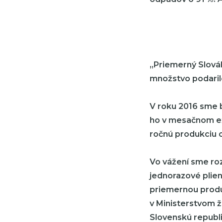
„Priemerný Slová
množstvo podarilo
V roku 2016 sme 
ho v mesačnom ex
ročnú produkciu o
Vo vážení sme rozd
jednorazové plien
priemernou produ
v Ministerstvom 
Slovenskú republik