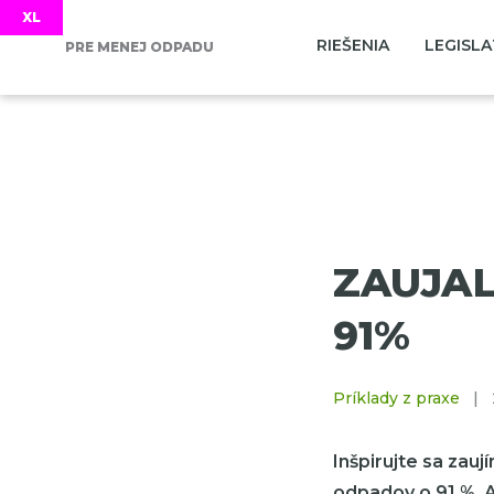
RIEŠENIA
LEGISLA
PRE MENEJ ODPADU
ZAUJALO
91%
Príklady z praxe
|
Inšpirujte sa zau
odpadov o 91 %. A