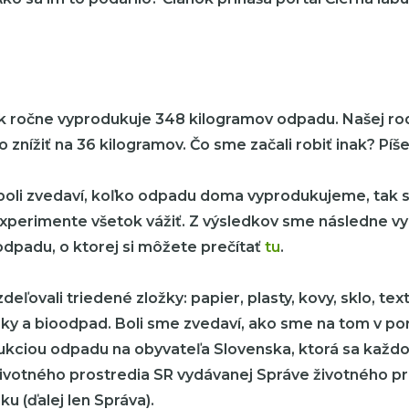
k ročne vyprodukuje 348 kilogramov odpadu. Našej rod
 znížiť na 36 kilogramov. Čo sme začali robiť inak? Píš
boli zvedaví, koľko odpadu doma vyprodukujeme, tak s
perimente všetok vážiť. Z výsledkov sme následne vyp
dpadu, o ktorej si môžete prečítať
tu
.
eľovali triedené zložky: papier, plasty, kovy, sklo, text
ky a bioodpad. Boli sme zvedaví, ako sme na tom v po
kciou odpadu na obyvateľa Slovenska, ktorá sa každ
životného prostredia SR vydávanej Správe životného pr
u (ďalej len Správa).