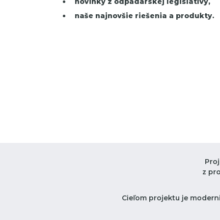
novinky z odpadárskej legislatívy,
naše najnovšie riešenia a produkty.
Pro
z pr
Cieľom projektu je moderni