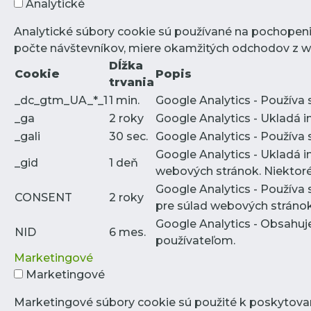
Analytické
Analytické súbory cookie sú používané na pochopeni
počte návštevníkov, miere okamžitých odchodov z we
Dĺžka
Cookie
Popis
trvania
_dc_gtm_UA_*_1
1 min.
Google Analytics - Používa 
_ga
2 roky
Google Analytics - Ukladá 
_gali
30 sec.
Google Analytics - Používa 
Google Analytics - Ukladá i
_gid
1 deň
webových stránok. Niektoré
Google Analytics - Používa 
CONSENT
2 roky
pre súlad webových stráno
Google Analytics - Obsahuj
NID
6 mes.
používateľom.
Marketingové
Marketingové
Marketingové súbory cookie sú použité k poskytova