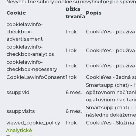
Nevyhnutné súbory cookie sú nevyhnutné pre správn
Dĺžka
Cookie
Popis
trvania
cookielawinfo-
checkbox-
1 rok
CookieYes - používa
advertisement
cookielawinfo-
1 rok
CookieYes - používa
checkbox-analytics
cookielawinfo-
1 rok
CookieYes - používa
checkbox-necessary
CookieLawInfoConsent
1 rok
CookieYes - Jedná sa
Smartsupp (chat) - 
ssupp.vid
6 mes.
opätovnom načítaní 
opätovnom načítaní 
Smartsupp (chat) - 
ssupp.visits
6 mes.
následne dokážeme p
viewed_cookie_policy
1 rok
CookieYes - Slúži na
Analytické