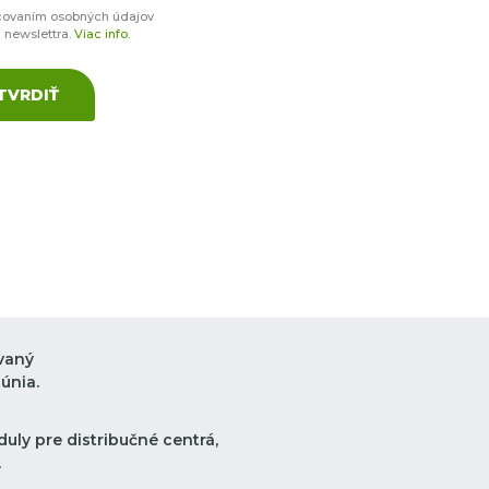
covaním osobných údajov
a newslettra.
Viac info.
TVRDIŤ
vaný
únia.
uly pre distribučné centrá,
.