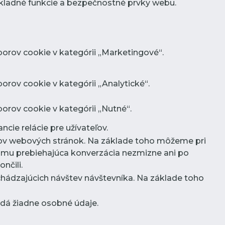
kladné funkcie a bezpečnostné prvky webu.
orov cookie v kategórii „Marketingové“.
rov cookie v kategórii „Analytické“.
orov cookie v kategórii „Nutné“.
ncie relácie pre užívateľov.
íkov webových stránok. Na základe toho môžeme pri
omu prebiehajúca konverzácia nezmizne ani po
nčili.
chádzajúcich návštev návštevníka. Na základe toho
ladá žiadne osobné údaje.