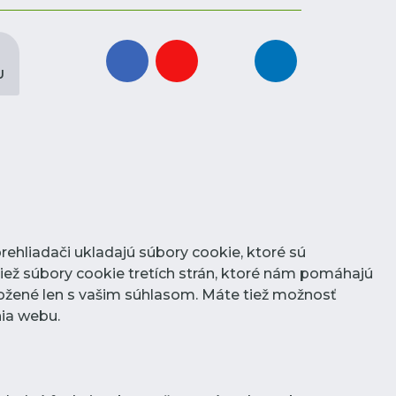
facebook
youtube
instagram
linkedin
U
rehliadači ukladajú súbory cookie, ktoré sú
iež súbory cookie tretích strán, ktoré nám pomáhajú
ožené len s vašim súhlasom. Máte tiež možnosť
nia webu.