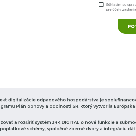
Súhlasím so spra
pre účely zaslani
PO
jekt digitalizácie odpadového hospodárstva je spolufinanco
ogramu Plán obnovy a odolnosti SR, ktorý vytvorila Európska 
zovať a rozšíriť systém JRK DIGITAL o nové funkcie a submod
poplatkové schémy, spoločné zberné dvory a integráciu dát