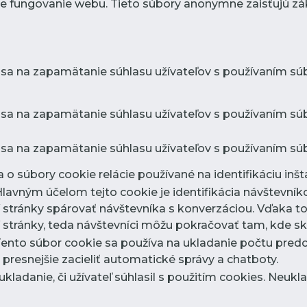
e fungovanie webu. Tieto súbory anonymne zaisťujú zá
 sa na zapamätanie súhlasu užívateľov s používaním súb
 sa na zapamätanie súhlasu užívateľov s používaním súbo
 sa na zapamätanie súhlasu užívateľov s používaním súb
 o súbory cookie relácie používané na identifikáciu inšta
Hlavným účelom tejto cookie je identifikácia návštevn
stránky spárovať návštevníka s konverzáciou. Vďaka t
stránky, teda návštevníci môžu pokračovať tam, kde sko
Tento súbor cookie sa používa na ukladanie počtu pred
resnejšie zacieliť automatické správy a chatboty.
 ukladanie, či užívateľ súhlasil s použitím cookies. Neuk