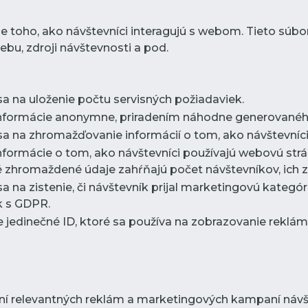
e toho, ako návštevníci interagujú s webom. Tieto súb
bu, zdroji návštevnosti a pod.
sa na uloženie počtu servisných požiadaviek.
informácie anonymne, priradením náhodne generovaného
sa na zhromažďovanie informácií o tom, ako návštevníci
nformácie o tom, ako návštevníci používajú webovú strá
 zhromaždené údaje zahŕňajú počet návštevníkov, ich zd
sa na zistenie, či návštevník prijal marketingovú kategó
k s GDPR.
e jedinečné ID, ktoré sa používa na zobrazovanie rekl
ní relevantných reklám a marketingových kampaní návšt