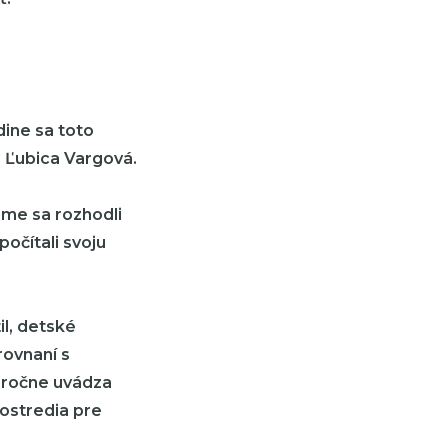
ine sa toto
e Ľubica Vargová.
me sa rozhodli
očítali svoju
il, detské
rovnaní s
oročne uvádza
ostredia pre