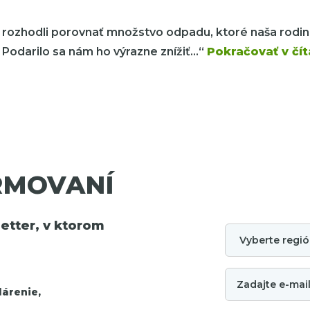
 rozhodli porovnať množstvo odpadu, ktoré naša rodin
Podarilo sa nám ho výrazne znížiť…“
Pokračovať v čít
RMOVANÍ
tter, v ktorom
árenie,