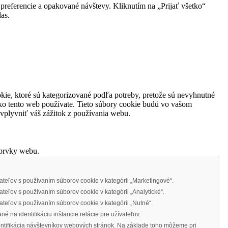
preferencie a opakované návštevy. Kliknutím na „Prijať všetko“
as.
kie, ktoré sú kategorizované podľa potreby, pretože sú nevyhnutné
ko tento web používate. Tieto súbory cookie budú vo vašom
ovplyvniť váš zážitok z používania webu.
 prvky webu.
teľov s používaním súborov cookie v kategórii „Marketingové“.
eľov s používaním súborov cookie v kategórii „Analytické“.
teľov s používaním súborov cookie v kategórii „Nutné“.
é na identifikáciu inštancie relácie pre užívateľov.
entifikácia návštevníkov webových stránok. Na základe toho môžeme pri