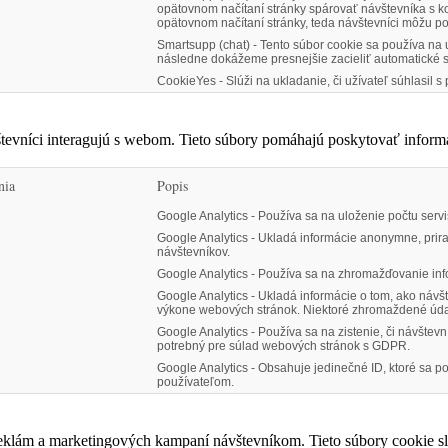
opätovnom načítaní stránky spárovať návštevníka s 
opätovnom načítaní stránky, teda návštevníci môžu po
Smartsupp (chat) - Tento súbor cookie sa používa na
následne dokážeme presnejšie zacieliť automatické s
CookieYes - Slúži na ukladanie, či užívateľ súhlasil 
tevníci interagujú s webom. Tieto súbory pomáhajú poskytovať inform
nia
Popis
Google Analytics - Používa sa na uloženie počtu serv
Google Analytics - Ukladá informácie anonymne, pri
návštevníkov.
Google Analytics - Používa sa na zhromažďovanie info
Google Analytics - Ukladá informácie o tom, ako návš
výkone webových stránok. Niektoré zhromaždené údaje 
Google Analytics - Používa sa na zistenie, či návštevn
potrebný pre súlad webových stránok s GDPR.
Google Analytics - Obsahuje jedinečné ID, ktoré sa
používateľom.
reklám a marketingových kampaní návštevníkom. Tieto súbory cookie s