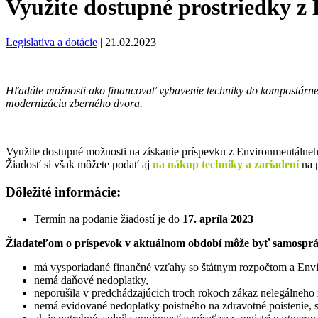
Využite dostupné prostriedky 
Legislatíva a dotácie
|
21.02.2023
Hľadáte možnosti ako financovať vybavenie techniky do kompostárne 
modernizáciu zberného dvora.
Využite dostupné možnosti na získanie príspevku z Environmentáln
Žiadosť si však môžete podať aj
na nákup techniky a zariadení
na 
Dôležité informácie:
Termín na podanie žiadostí je do
17. apríla 2023
Žiadateľom o príspevok v aktuálnom období môže byť samosprá
má vysporiadané finančné vzťahy so štátnym rozpočtom a En
nemá daňové nedoplatky,
neporušila v predchádzajúcich troch rokoch zákaz nelegálneho
nemá evidované nedoplatky poistného na zdravotné poistenie, s