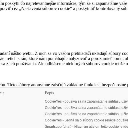
poskytli čo najrelevantnejšie informácie, tým že si zapamätáme vaše 
 upraviť cez „Nastavenia súborov cookie“ a poskytnúť kontrolovaný súhl
iadaní nášho webu. Z nich sa vo vašom prehliadači ukladajú súbory coo
ie tretích strán, ktoré nám pomáhajú analyzovať a porozumieť tomu, a
ť sa z ich používania. Ale odhlásenie niektorých súborov cookie môže 
bu. Tieto súbory anonymne zaisťujú základné funkcie a bezpečnostné
nia
Popis
CookieYes - používa sa na zapamätanie súhlasu užíva
CookieYes - používa sa na zapamätanie súhlasu užívat
CookieYes - používa sa na zapamätanie súhlasu užíva
CookieYes - Jedná sa o súbory cookie relácie používan
Smartsupp (chat) - Hlavným účelom tejto cookie je id