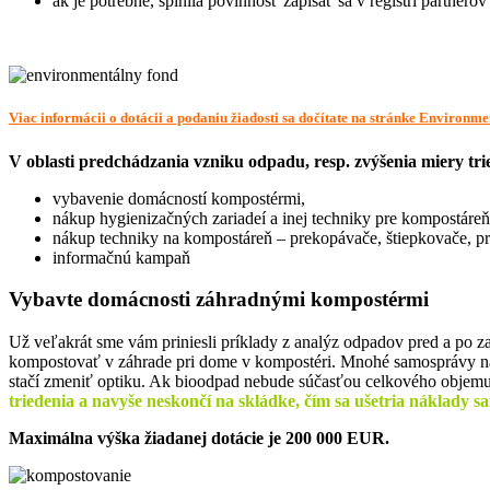
ak je potrebné, splnila povinnosť zapísať sa v registri partnerov
Viac informácii o dotácii a podaniu žiadosti sa dočítate na stránke Environm
V oblasti predchádzania vzniku odpadu, resp. zvýšenia miery t
vybavenie domácností kompostérmi,
nákup hygienizačných zariadeí a inej techniky pre kompostáreň
nákup techniky na kompostáreň – prekopávače, štiepkovače, p
informačnú kampaň
Vybavte domácnosti záhradnými kompostérmi
Už veľakrát sme vám priniesli príklady z analýz odpadov pred a po 
kompostovať v záhrade pri dome v kompostéri. Mnohé samosprávy n
stačí zmeniť optiku. Ak bioodpad nebude súčasťou celkového obj
triedenia a navyše neskončí na skládke, čím sa ušetria náklady 
Maximálna výška žiadanej dotácie je 200 000 EUR.