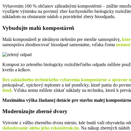
Vybavením 100 % občanov záhradnými kompostérmi – znížite množ
využijete výnimku na povinný zber kuchynského biologicky rozložit
nákladom na obstaranie nádob a pravidelné zbery bioodpadu.
Vybudujte malú kompostáreň
Malá kompostáreň je ideálnym riešením pre menšie samosprávy,
ktor
samospráva zhodnocovať bioodpad samostatne, vďaka čomu
nemusí 
Kompost zo zeleného biologicky rozložiteľného odpadu môžete použiť
kvetín a kríkov.
Bez základného technického vybavenia kompostárne a správne n
prekopávač, vpichový teplomer a iné pomôcky, ktoré patria do povin
fond.
Vďaka nemu môžete získať náklady na techniku, ktorú k prevád
Maximálna výška žiadanej dotácie pre stavbu malej kompostárn
Modernizujte zberné dvory
Vytvorte z vášho zberného dvora miesto, kde budú vaši obyvatelia od
dobudovanie alebo jeho rekonštrukciu.
Na nákup zberných nádob a 