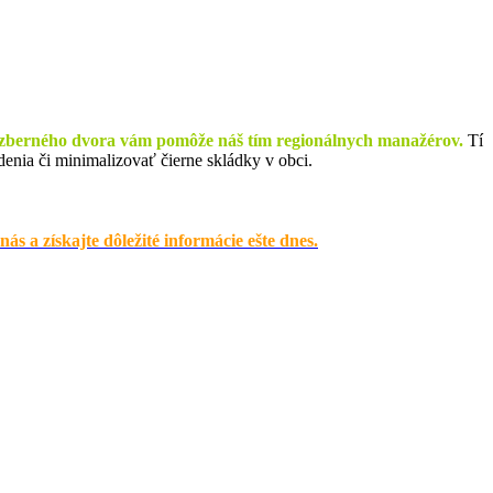
 zberného dvora vám pomôže náš tím regionálnych manažérov.
Tí
denia či minimalizovať čierne skládky v obci.
 a získajte dôležité informácie ešte dnes.