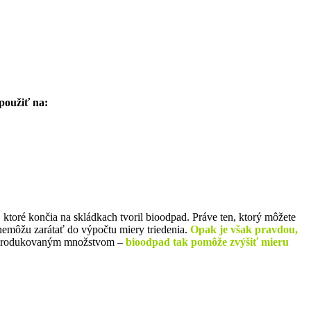
použiť na:
toré končia na skládkach tvoril bioodpad. Práve ten, ktorý môžete
nemôžu zarátať do výpočtu miery triedenia.
Opak je však pravdou,
m produkovaným množstvom –
bioodpad tak pomôže zvýšiť mieru