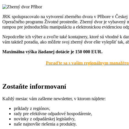
JRK spolupracovalo na vytvorení zberného dvora v Příbore v Českej r
Operačného programu Životné prostredie. Zberný dvor je vybavený 
rampou pre jednoduchšiu manipuláciu a elektronickou evidenciou od
Nepodceňte ich výber a zvoľte také kontajnery, ktoré sú vhodné k 
vám taktiež poradia, ako môžete svoj zberný dvor ešte vylepšiť tak, 
Maximálna výška žiadanej dotácie je 150 000 EUR.
Poraďte sa s vaším regionálnym manažérom 
Zostaňte informovaní
Každý mesiac vám zašleme newsletter, v ktorom nájdete:
príklady z regiónov,
rady pre efektívne odpadové hospodárenie,
novinky z odpadárskej legislatívy,
naše najnovšie riešenia a produkty.