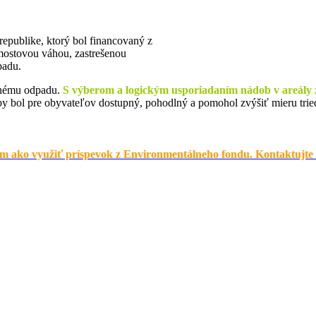
epublike, ktorý bol financovaný z
mostovou váhou, zastrešenou
padu.
danému odpadu.
S výberom a logickým usporiadaním nádob v areály
aby bol pre obyvateľov dostupný, pohodlný a pomohol zvýšiť mieru trie
ako využiť príspevok z Environmentálneho fondu. Kontaktujte nás