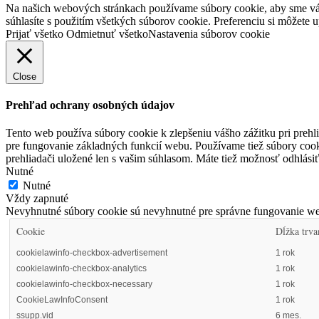
Na našich webových stránkach používame súbory cookie, aby sme vám 
súhlasíte s použitím všetkých súborov cookie. Preferenciu si môžete
Prijať všetko
Odmietnuť všetko
Nastavenia súborov cookie
Close
Prehľad ochrany osobných údajov
Tento web používa súbory cookie k zlepšeniu vášho zážitku pri prehl
pre fungovanie základných funkcií webu. Používame tiež súbory cook
prehliadači uložené len s vašim súhlasom. Máte tiež možnosť odhlási
Nutné
Nutné
Vždy zapnuté
Nevyhnutné súbory cookie sú nevyhnutné pre správne fungovanie we
Cookie
Dĺžka trva
cookielawinfo-checkbox-advertisement
1 rok
cookielawinfo-checkbox-analytics
1 rok
cookielawinfo-checkbox-necessary
1 rok
CookieLawInfoConsent
1 rok
ssupp.vid
6 mes.