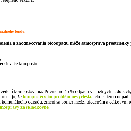
 verejného sektora.
entálneho fondu.
riedenia a zhodnocovania bioodpadu môže samospráva prostriedky 
,
reosievače kompostu
zavedení kompostovania. Priemerne 45 % odpadu v smetných nádobách, k
amietajú, že
kompostéry im problém nevyriešia,
lebo si tento odpad 
emu komunálneho odpadu, zmení sa pomer medzi triedeným a celkový
samosprávy za skládkovné.