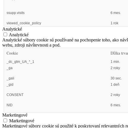
ssupp.visits
6 mes.
viewed_cookie_policy
1 rok
Analytické
Analytické
Analytické súbory cookie sú používané na pochopenie toho, ako návš
webu, zdroji návštevnosti a pod.
Cookie
Dĺžka trva
_dc_gtm_UA_*_1
1 min.
_ga
2 roky
_gali
30 sec.
_gid
1 deň
CONSENT
2 roky
NID
6 mes.
Marketingové
Marketingové
Marketingové súbory cookie sú použité k poskytovaní relevantných 