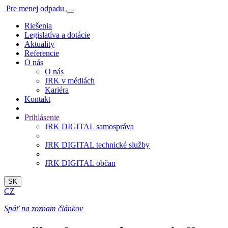
Pre menej odpadu
Riešenia
Legislatíva a dotácie
Aktuality
Referencie
O nás
O nás
JRK v médiách
Kariéra
Kontakt
Prihlásenie
JRK DIGITAL samospráva
JRK DIGITAL technické služby
JRK DIGITAL občan
SK
CZ
Späť na zoznam článkov