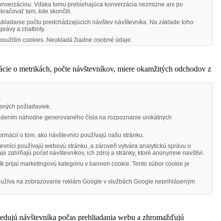
konverzáciou. Vďaka tomu prebiehajúca konverzácia nezmizne ani po
kračovať tam, kde skončili.
 ukladanie počtu predchádzajúcich návštev návštevníka. Na základe toho
právy a chatboty.
s použitím cookies. Neukladá žiadne osobné údaje.
ácie o metrikách, počte návštevníkov, miere okamžitých odchodov z
isných požiadaviek.
radením náhodne generovaného čísla na rozpoznanie unikátnych
rmácií o tom, ako návštevníci používajú našu stránku.
tevníci používajú webovú stránku, a zároveň vytvára analytickú správu o
zahŕňajú počet návštevníkov, ich zdroj a stránky, ktoré anonymne navštívi.
ík prijal marketingovú kategóriu v banneri cookie. Tento súbor cookie je
 používa na zobrazovanie reklám Google v službách Google neprihláseným
ledujú návštevníka počas prehliadania webu a zhromažďujú