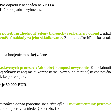
stvo odpadu v nádobách na ZKO a
eľného odpadu – vyhnete sa
é potrebujú zhodnotiť zelený biologicky rozložiteľný odpad
z údrž
znášať náklady za jeho skládkovanie.
Z dlhodobého hľadiska sa tak
 na hnojenie mestskej zelene,
astavených procesov však dobrý kompost nevyrobíte
. K dosiahnuti
nej výbavy každej malej kompostárne. Nezabudnite pri výstavbe nového
zke potrebujete.
e je 50 000 EUR.
ovzdávať odpad pohodlnejšie a rýchlejšie.
Environmentálny príspevok
kontajnerov na triedený zber zložiek.