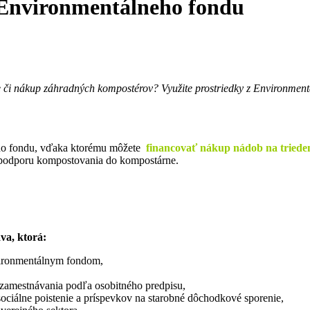
z Environmentálneho fondu
či nákup záhradných kompostérov? Využite prostriedky z Environmentá
eho fondu, vďaka ktorému môžete
financovať nákup nádob na triede
podporu kompostovania do kompostárne.
va, ktorá:
vironmentálnym fondom,
 zamestnávania podľa osobitného predpisu,
ociálne poistenie a príspevkov na starobné dôchodkové sporenie,