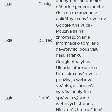
anonymne, priradením
_ga
2 roky
náhodne generovaného
čísla na rozpoznanie
unikátnych návštevníkov.
Google Analytics -
Používa sa na
zhromažďovanie
_gali
30 sec.
informácií o tom, ako
návštevníci používajú
našu stránku.
Google Analytics -
Ukladá informácie o
tom, ako návštevníci
používajú webovú
stránku, a zároveň
vytvára analytickú
_gid
1 deň
správu o výkone
webových stránok.
Niektoré zhromaždené