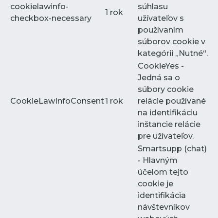
cookielawinfo-
súhlasu
1 rok
checkbox-necessary
užívateľov s
používaním
súborov cookie v
kategórii „Nutné“.
CookieYes -
Jedná sa o
súbory cookie
CookieLawInfoConsent
1 rok
relácie používané
na identifikáciu
inštancie relácie
pre užívateľov.
Smartsupp (chat)
- Hlavným
účelom tejto
cookie je
identifikácia
návštevníkov