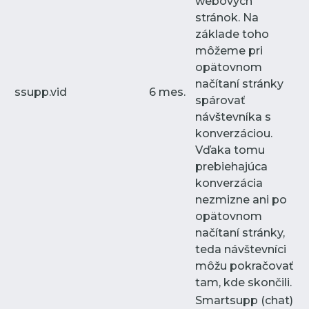
webových
stránok. Na
základe toho
môžeme pri
opätovnom
načítaní stránky
ssupp.vid
6 mes.
spárovať
návštevníka s
konverzáciou.
Vďaka tomu
prebiehajúca
konverzácia
nezmizne ani po
opätovnom
načítaní stránky,
teda návštevníci
môžu pokračovať
tam, kde skončili.
Smartsupp (chat)