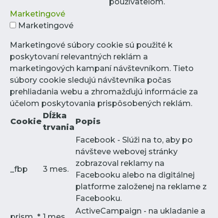
používateľom.
Marketingové
Marketingové
Marketingové súbory cookie sú použité k
poskytovaní relevantných reklám a
marketingových kampaní návštevníkom. Tieto
súbory cookie sledujú návštevníka počas
prehliadania webu a zhromažďujú informácie za
účelom poskytovania prispôsobených reklám.
Dĺžka
Cookie
Popis
trvania
Facebook - Slúži na to, aby po
návšteve webovej stránky
zobrazoval reklamy na
_fbp
3 mes.
Facebooku alebo na digitálnej
platforme založenej na reklame z
Facebooku.
ActiveCampaign - na ukladanie a
prism_*
1 mes.