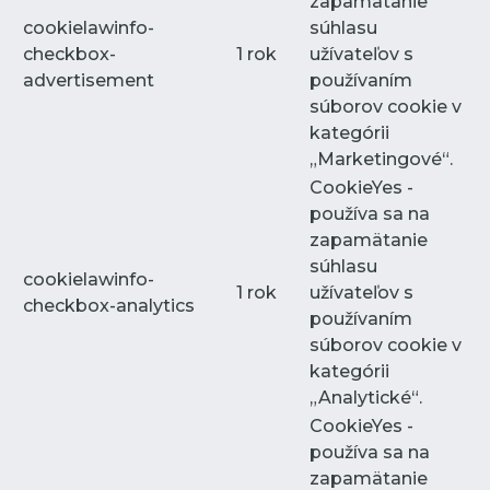
zapamätanie
cookielawinfo-
súhlasu
checkbox-
1 rok
užívateľov s
advertisement
používaním
súborov cookie v
kategórii
„Marketingové“.
CookieYes -
používa sa na
zapamätanie
súhlasu
cookielawinfo-
1 rok
užívateľov s
checkbox-analytics
používaním
súborov cookie v
kategórii
„Analytické“.
CookieYes -
používa sa na
zapamätanie