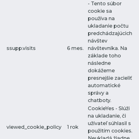
- Tento súbor
cookie sa
používa na
ukladanie počtu
predchádzajúcich
návštev
ssupp.visits
6 mes.
návštevníka. Na
základe toho
následne
dokážeme
presnejšie zacieliť
automatické
správy a
chatboty.
CookieYes - Slúži
na ukladanie, či
užívateľ súhlasil s
viewed_cookie_policy
1 rok
použitím cookies.
Neukladá žiadne