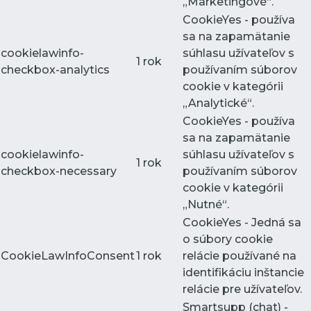
„Marketingové“.
CookieYes - používa
sa na zapamätanie
cookielawinfo-
súhlasu užívateľov s
1 rok
checkbox-analytics
používaním súborov
cookie v kategórii
„Analytické“.
CookieYes - používa
sa na zapamätanie
cookielawinfo-
súhlasu užívateľov s
1 rok
checkbox-necessary
používaním súborov
cookie v kategórii
„Nutné“.
CookieYes - Jedná sa
o súbory cookie
CookieLawInfoConsent
1 rok
relácie používané na
identifikáciu inštancie
relácie pre užívateľov.
Smartsupp (chat) -