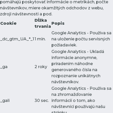
pomáhajú poskytovať informácie o metrikách, počte
návštevníkov, miere okamžitých odchodov z webu,
zdroji návštevnosti a pod.
Dĺžka
Cookie
Popis
trvania
Google Analytics - Používa sa
_dc_gtm_UA_*_1
1 min.
na uloženie počtu servisných
požiadaviek.
Google Analytics - Ukladá
informácie anonymne,
priradením náhodne
_ga
2 roky
generovaného čísla na
rozpoznanie unikátnych
návštevníkov.
Google Analytics - Používa sa
na zhromažďovanie
_gali
30 sec.
informácií o tom, ako
návštevníci používajú našu
stránku.