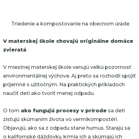
Triedenie a kompostovanie na obecnom úrade
V materskej škole chovajú originálne domáce
zvieratá
V miestnej materskej škole venujú veľkú pozornosť
environmentálnej výchove. Aj preto sa rozhodli spojiť
príjemné s užitočným. Na praktických príkladoch
naučiť deti ako tvoriť menej odpadu.
O tom
ako fungujú procesy v prírode
sa deti
zisťujú skúmaním života vo vermikompostéri.
Objavujú, ako sa z odpadu stane humus. Starajú sa
o kalifornské dážďovky, kŕmia ich a skúmajú ich