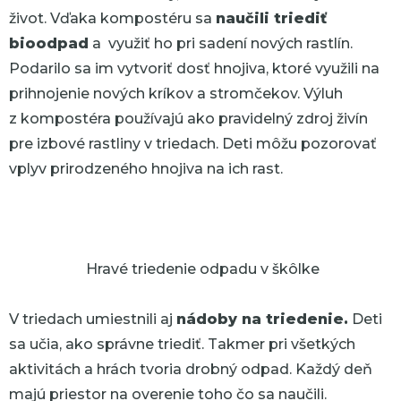
život. Vďaka kompostéru sa
naučili triediť
bioodpad
a využiť ho pri sadení nových rastlín.
Podarilo sa im vytvoriť dosť hnojiva, ktoré využili na
prihnojenie nových kríkov a stromčekov. Výluh
z kompostéra používajú ako pravidelný zdroj živín
pre izbové rastliny v triedach. Deti môžu pozorovať
vplyv prirodzeného hnojiva na ich rast.
Hravé triedenie odpadu v škôlke
V triedach umiestnili aj
nádoby na triedenie.
Deti
sa učia, ako správne triediť. Takmer pri všetkých
aktivitách a hrách tvoria drobný odpad. Každý deň
majú priestor na overenie toho čo sa naučili.