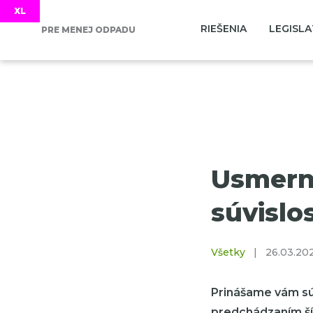
RIEŠENIA
LEGISLA
PRE MENEJ ODPADU
Usmern
súvislo
Všetky
|
26.03.20
Prinášame vám sú
predchádzaním ší