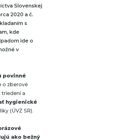
íctva Slovenskej
rca 2020 a č.
akladaním s
am, kde
odpadom ide o
možné v
ú povinné
e o zberové
 triedení a
ať hygienické
iky (ÚVZ SR).
norázové
idujú ako bežný