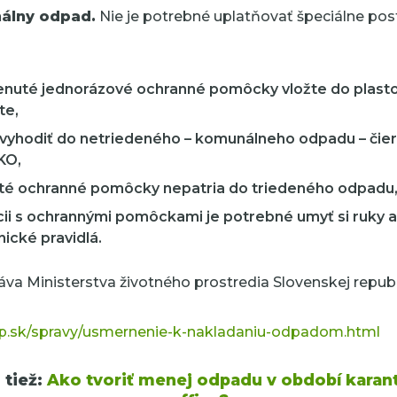
álny odpad.
Nie je potrebné uplatňovať špeciálne po
enuté jednorázové ochranné pomôcky vložte do plasto
te,
 vyhodiť do netriedeného – komunálneho odpadu – čier
KO,
ité ochranné pomôcky nepatria do triedeného odpadu
ii s ochrannými pomôckami je potrebné umyť si ruky 
nické pravidlá.
ráva Ministerstva životného prostredia Slovenskej repub
p.sk/spravy/usmernenie-k-nakladaniu-odpadom.html
 tiež:
Ako tvoriť menej odpadu v období kara