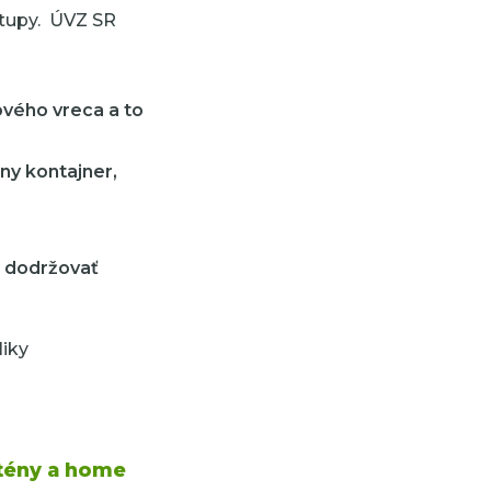
stupy. ÚVZ SR
vého vreca a to
ny kontajner,
,
a dodržovať
liky
ntény a home