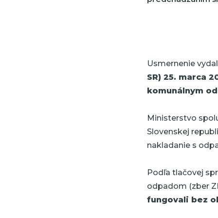
Usmernenie vyda
SR) 25. marca 2
komunálnym o
Ministerstvo spol
Slovenskej republ
nakladanie s odp
Podľa tlačovej spr
odpadom (zber ZKO
fungovali bez 