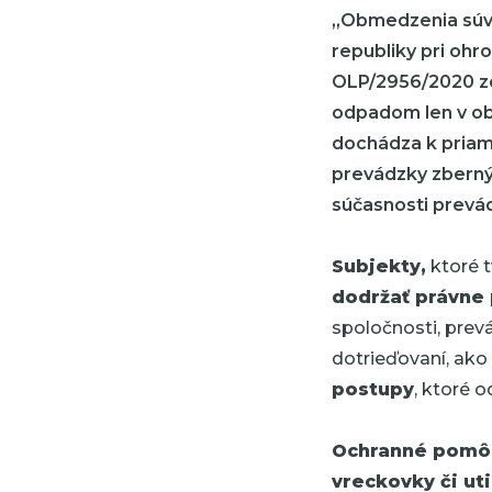
,,Obmedzenia súv
republiky pri ohr
OLP/2956/2020 zo 
odpadom len v ob
dochádza k priam
prevádzky zberný
súčasnosti prevá
Subjekty,
ktoré 
dodržať právne
spoločnosti, prevá
dotrieďovaní, ako 
postupy
, ktoré 
Ochranné pomôck
vreckovky či ut