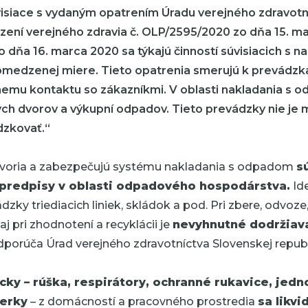
isiace s vydaným opatrením Úradu verejného zdravotn
ození verejného zdravia č. OLP/2595/2020 zo dňa 15. ma
dňa 16. marca 2020 sa týkajú činností súvisiacich s n
medzenej miere. Tieto opatrenia smerujú k prevádzk
emu kontaktu so zákazníkmi. V oblasti nakladania s 
ch dvorov a výkupní odpadov. Tieto prevádzky nie je 
dzkovať.“
tvoria a zabezpečujú systému nakladania s odpadom
s
 predpisy v oblasti odpadového hospodárstva.
Id
dzky triediacich liniek, skládok a pod. Pri zbere, odvoze,
aj pri zhodnotení a recyklácii je
nevyhnutné dodržiav
odporúča Úrad verejného zdravotníctva Slovenskej republ
y – rúška, respirátory, ochranné rukavice, jed
ierky
– z domácností a pracovného prostredia
sa likv