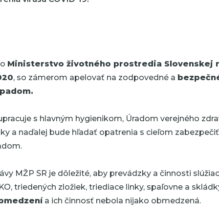
lo
Ministerstvo životného prostredia Slovenskej 
020
, so zámerom apelovať na zodpovedné a
bezpečné
dpadom.
upracuje s hlavným hygienikom, Úradom verejného zdra
iky a naďalej bude hľadať opatrenia s cieľom zabezpeč
adom.
ávy MŽP SR je dôležité, aby prevádzky a činnosti slúžia
, triedených zložiek, triediace linky, spaľovne a sklád
obmedzení
a ich činnosť nebola nijako obmedzená.