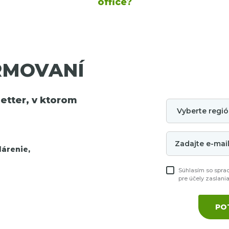
office?
RMOVANÍ
tter, v ktorom
árenie,
Súhlasím so spra
pre účely zaslani
PO