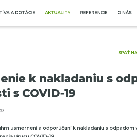
TÍVA A DOTÁCIE
AKTUALITY
REFERENCIE
O NÁS
SPÄŤ N
enie k nakladaniu s od
sti s COVID-19
20
hrn usmernení a odporúčaní k nakladaniu s odpadom v 
renia vírusu COVID-19.