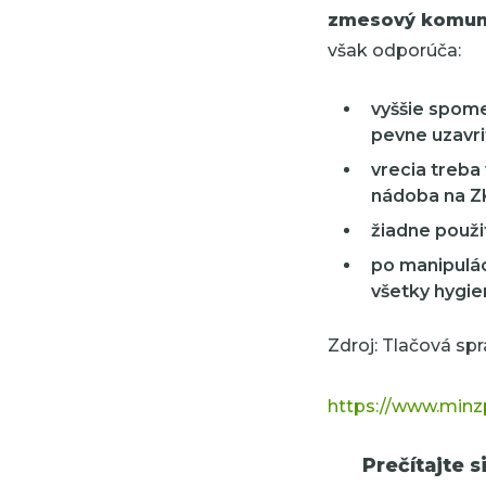
zmesový komun
však odporúča:
vyššie spom
pevne uzavri
vrecia treba
nádoba na Z
žiadne použ
po manipulác
všetky hygie
Zdroj: Tlačová sp
https://www.minz
Prečítajte si