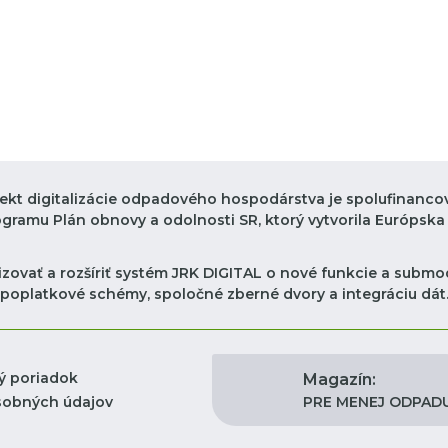
jekt digitalizácie odpadového hospodárstva je spolufinanco
ogramu Plán obnovy a odolnosti SR, ktorý vytvorila Európska 
zovať a rozšíriť systém JRK DIGITAL o nové funkcie a submod
poplatkové schémy, spoločné zberné dvory a integráciu dát
ý poriadok
Magazín:
PRE MENEJ ODPAD
sobných údajov