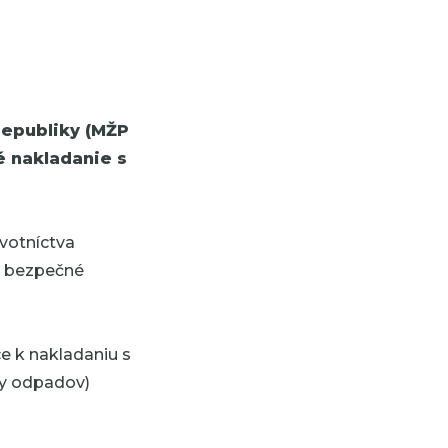
republiky (MŽP
 nakladanie s
votníctva
iť bezpečné
ce k nakladaniu s
ky odpadov)