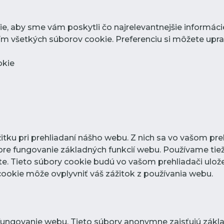
, aby sme vám poskytli čo najrelevantnejšie informác
žitím všetkých súborov cookie. Preferenciu si môžete up
okie
tku pri prehliadaní nášho webu. Z nich sa vo vašom preh
re fungovanie základných funkcií webu. Používame tiež
. Tieto súbory cookie budú vo vašom prehliadači ulože
 cookie môže ovplyvniť váš zážitok z používania webu.
fungovanie webu. Tieto súbory anonymne zaisťujú zákl