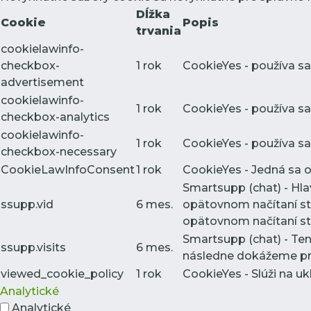
Dĺžka
Cookie
Popis
trvania
cookielawinfo-
checkbox-
1 rok
CookieYes - používa sa
advertisement
cookielawinfo-
1 rok
CookieYes - používa sa
checkbox-analytics
cookielawinfo-
1 rok
CookieYes - používa sa
checkbox-necessary
CookieLawInfoConsent
1 rok
CookieYes - Jedná sa o 
Smartsupp (chat) - Hl
ssupp.vid
6 mes.
opätovnom načítaní st
opätovnom načítaní str
Smartsupp (chat) - Te
ssupp.visits
6 mes.
následne dokážeme pres
viewed_cookie_policy
1 rok
CookieYes - Slúži na uk
Analytické
Analytické