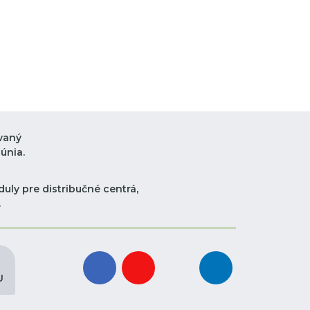
vaný
únia.
uly pre distribučné centrá,
.
facebook
youtube
instagram
linkedin
U