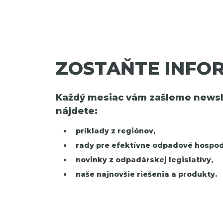
ZOSTAŇTE INFO
Každý mesiac vám zašleme newsle
nájdete:
príklady z regiónov,
rady pre efektívne odpadové hospod
novinky z odpadárskej legislatívy,
naše najnovšie riešenia a produkty.