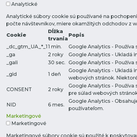
Analytické
Analytické súbory cookie sú používané na pochopeni
počte návštevníkov, miere okamžitých odchodov z we
Dĺžka
Cookie
Popis
trvania
_dc_gtm_UA_*_1
1 min.
Google Analytics - Používa 
_ga
2 roky
Google Analytics - Ukladá 
_gali
30 sec.
Google Analytics - Používa 
Google Analytics - Ukladá i
_gid
1 deň
webových stránok. Niektoré
Google Analytics - Používa 
CONSENT
2 roky
pre súlad webových stráno
Google Analytics - Obsahuj
NID
6 mes.
používateľom.
Marketingové
Marketingové
Marketingové súbory cookie sú použité k poskytova