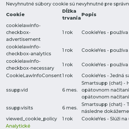
Nevyhnutné súbory cookie sú nevyhnutné pre správn
Dĺžka
Cookie
Popis
trvania
cookielawinfo-
checkbox-
1 rok
CookieYes - používa
advertisement
cookielawinfo-
1 rok
CookieYes - používa
checkbox-analytics
cookielawinfo-
1 rok
CookieYes - používa
checkbox-necessary
CookieLawInfoConsent
1 rok
CookieYes - Jedná sa
Smartsupp (chat) - 
ssupp.vid
6 mes.
opätovnom načítaní 
opätovnom načítaní 
Smartsupp (chat) - 
ssupp.visits
6 mes.
následne dokážeme p
viewed_cookie_policy
1 rok
CookieYes - Slúži na
Analytické