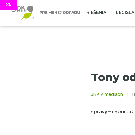
RIEŠENIA
LEGISLA
PRE MENEJ ODPADU
Tony od
JRK v médiách
|
11
správy – reportáž