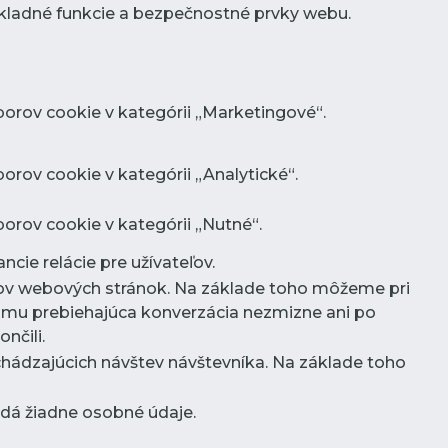
kladné funkcie a bezpečnostné prvky webu.
orov cookie v kategórii „Marketingové“.
rov cookie v kategórii „Analytické“.
orov cookie v kategórii „Nutné“.
ncie relácie pre užívateľov.
íkov webových stránok. Na základe toho môžeme pri
omu prebiehajúca konverzácia nezmizne ani po
nčili.
chádzajúcich návštev návštevníka. Na základe toho
ladá žiadne osobné údaje.