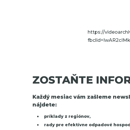
https://videoarch
fbclid=IwAR2cI
ZOSTAŇTE INFO
Každý mesiac vám zašleme newsle
nájdete:
príklady z regiónov,
rady pre efektívne odpadové hospod