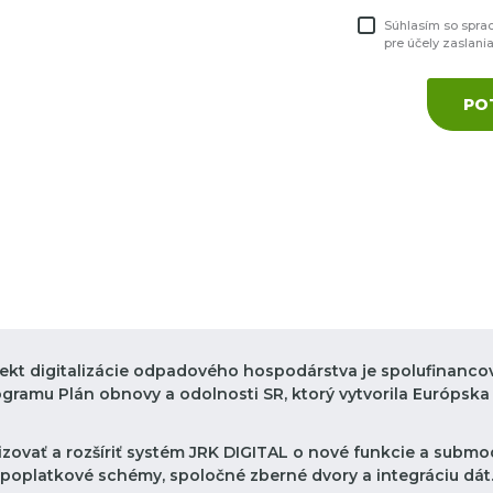
Súhlasím so spra
pre účely zaslani
PO
jekt digitalizácie odpadového hospodárstva je spolufinanco
ogramu Plán obnovy a odolnosti SR, ktorý vytvorila Európska 
zovať a rozšíriť systém JRK DIGITAL o nové funkcie a submod
poplatkové schémy, spoločné zberné dvory a integráciu dát