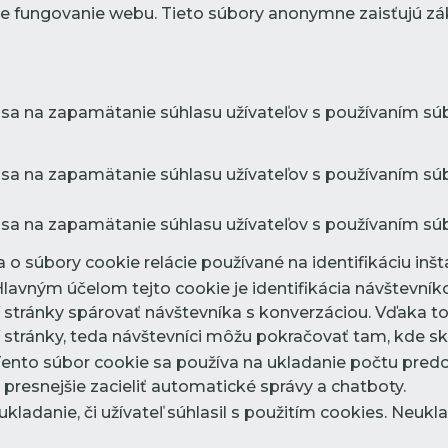
e fungovanie webu. Tieto súbory anonymne zaisťujú zá
 sa na zapamätanie súhlasu užívateľov s používaním súb
 sa na zapamätanie súhlasu užívateľov s používaním súbo
 sa na zapamätanie súhlasu užívateľov s používaním súb
 o súbory cookie relácie používané na identifikáciu inšta
Hlavným účelom tejto cookie je identifikácia návštevn
stránky spárovať návštevníka s konverzáciou. Vďaka t
stránky, teda návštevníci môžu pokračovať tam, kde sko
Tento súbor cookie sa používa na ukladanie počtu pred
resnejšie zacieliť automatické správy a chatboty.
 ukladanie, či užívateľ súhlasil s použitím cookies. Neuk