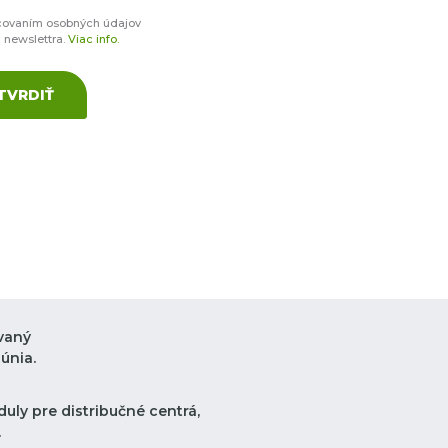
covaním osobných údajov
a newslettra.
Viac info.
TVRDIŤ
vaný
únia.
uly pre distribučné centrá,
.