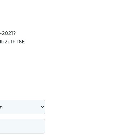
0-2021?
lb2u1FT6E