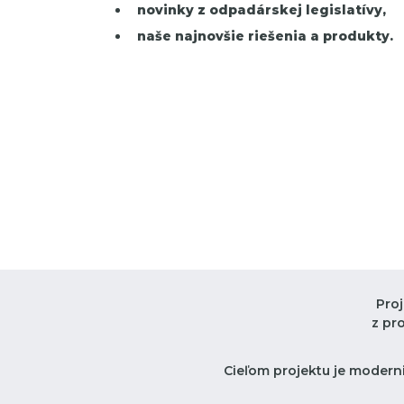
novinky z odpadárskej legislatívy,
naše najnovšie riešenia a produkty.
Pro
z pr
Cieľom projektu je moderni