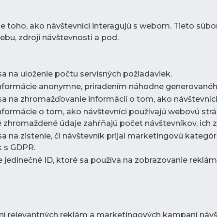
e toho, ako návštevníci interagujú s webom. Tieto súb
bu, zdroji návštevnosti a pod.
sa na uloženie počtu servisných požiadaviek.
informácie anonymne, priradením náhodne generovaného
sa na zhromažďovanie informácií o tom, ako návštevníci
nformácie o tom, ako návštevníci používajú webovú strá
 zhromaždené údaje zahŕňajú počet návštevníkov, ich zd
sa na zistenie, či návštevník prijal marketingovú kategó
k s GDPR.
e jedinečné ID, ktoré sa používa na zobrazovanie rekl
ní relevantných reklám a marketingových kampaní návšt