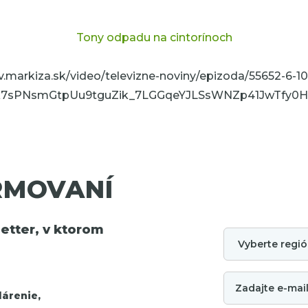
Tony odpadu na cintorínoch
iv.markiza.sk/video/televizne-noviny/epizoda/55652-6-1
Mk7sPNsmGtpUu9tguZik_7LGGqeYJLSsWNZp41JwTfy0H
RMOVANÍ
tter, v ktorom
árenie,