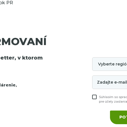
RMOVANÍ
tter, v ktorom
árenie,
Súhlasím so spra
pre účely zaslani
PO