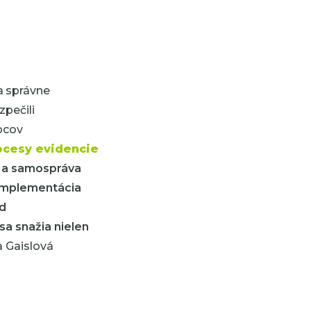
a
správne
pečili
pcov
rocesy evidencie
i a samospráva
 Implementácia
d
sa snažia nielen
a Gaislová