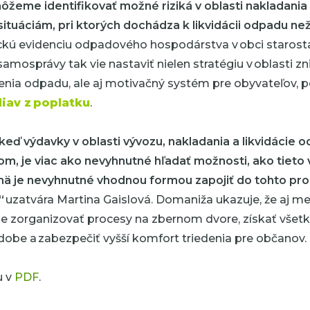
žeme identifikovať možné riziká v oblasti nakladani
ituáciám, pri ktorých dochádza k likvidácii odpadu n
ckú evidenciu odpadového hospodárstva v obci starosta
amosprávy tak vie nastaviť nielen stratégiu v oblasti z
denia odpadu, ale aj motivačný systém pre obyvateľov, 
liav z poplatku
.
keď výdavky v oblasti vývozu, nakladania a likvidácie 
 je viac ako nevyhnutné hľadať možnosti, ako tieto v
jmä je nevyhnutné vhodnou formou zapojiť do tohto pro
“
uzatvára Martina Gaislová. Domaniža ukazuje, že aj 
ne zorganizovať procesy na zbernom dvore, získať všet
odobe a zabezpečiť vyšší komfort triedenia pre občanov.
u v
PDF
.