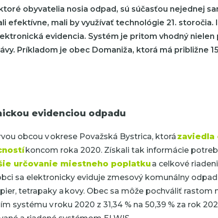
ktoré obyvatelia nosia odpad, sú súčasťou nejednej s
i efektívne, mali by využívať technológie 21. storočia.
elektronická evidencia. Systém je pritom vhodný nielen
vy. Príkladom je obec Domaniža, ktorá má približne 1
onickou evidenciou odpadu
vou obcou v okrese Považská Bystrica, ktorá
zaviedla
ností
koncom roka 2020. Získali tak informácie potre
šie určovanie miestneho poplatku
a celkové riade
bci sa elektronicky eviduje zmesový komunálny odpad a
apier, tetrapaky a kovy. Obec sa môže pochváliť rastom m
ím systému v roku 2020 z 31,34 % na 50,39 % za rok 2021