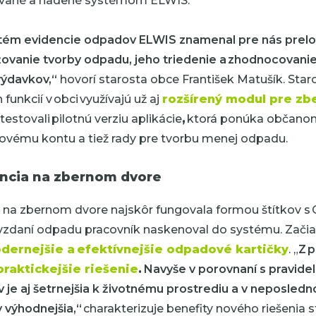
vané a riadené systémom ELWIS.
stém evidencie odpadov ELWIS znamenal pre nás prelo
ovanie tvorby odpadu, jeho triedenie a zhodnocovanie,
výdavkov,“
hovorí starosta obce František Matušík. Star
unkcií v obci využívajú už aj
rozšírený modul pre zb
testovali pilotnú verziu aplikácie
,
ktorá ponúka občanom 
vému kontu a tiež rady pre tvorbu menej odpadu.
encia na zbernom dvore
 na zbernom dvore najskôr fungovala formou štítkov s 
zdaní odpadu pracovník naskenoval do systému. Zači
dernejšie a efektívnejšie odpadové kartičky
. „
Z 
praktickejšie riešenie
.
Navyše v porovnaní s pravide
 je aj šetrnejšia k životnému prostrediu a v neposled
výhodnejšia,“
charakterizuje benefity nového riešenia s