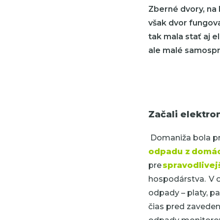
Zberné dvory, na 
však dvor fungoval
tak mala stať aj 
ale malé samosprá
Začali elektr
Domaniža bola pr
odpadu z domác
pre
spravodlivej
hospodárstva. V o
odpady
–
platy, p
čias pred zaveden