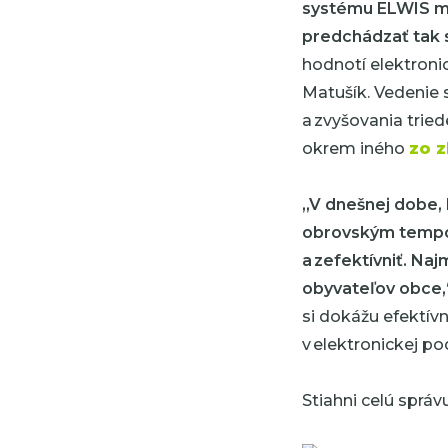
systému ELWIS mô
predchádzať tak s
hodnotí elektroni
Matušík. Vedenie s
a zvyšovania trie
okrem iného
zo z
„V dnešnej dobe, 
obrovským tempom,
a zefektívniť. Na
obyvateľov obce,
si dokážu efektív
v elektronickej p
Stiahni celú správ