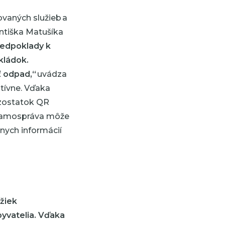
ovaných služieb a
antiška Matušíka
redpoklady k
skládok.
ť odpad,“
uvádza
tívne. Vďaka
zostatok QR
. Samospráva môže
nych informácií
ožiek
yvatelia. Vďaka