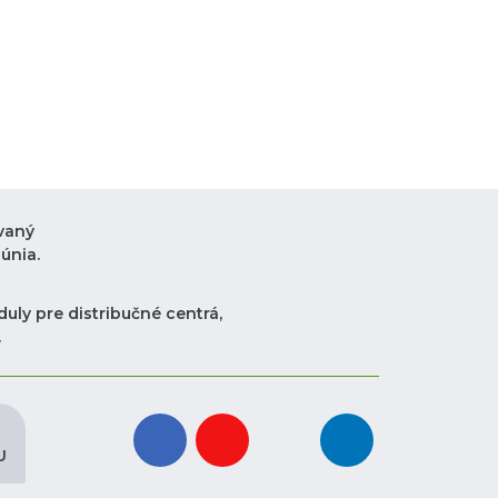
vaný
únia.
uly pre distribučné centrá,
.
facebook
youtube
instagram
linkedin
U