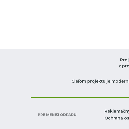
Pro
z pr
Cieľom projektu je moderni
Reklamačn
PRE MENEJ ODPADU
Ochrana o