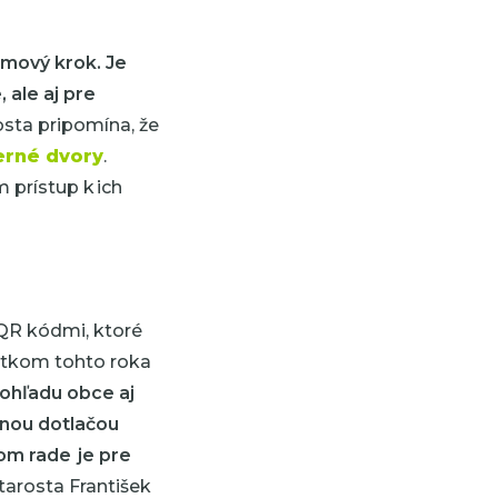
mový krok. Je
 ale aj pre
osta pripomína, že
erné dvory
.
prístup k ich
QR kódmi, ktoré
atkom tohto roka
pohľadu obce aj
lnou dotlačou
nom rade je pre
tarosta František