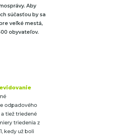
amosprávy. Aby
 Ich súčasťou by sa
 pre veľké mestá,
500 obyvateľov.
 evidovanie
bné
nie odpadového
 tiež triedené
iery triedenia z
, kedy už boli