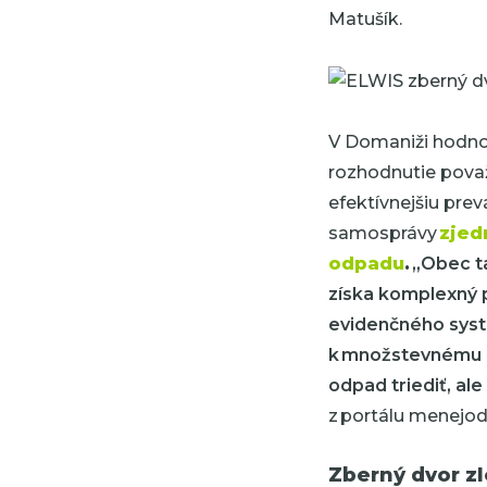
Matušík.
V Domaniži hodnot
rozhodnutie považ
efektívnejšiu pre
samosprávy
zjed
odpadu
.
„Obec t
získa komplexný 
evidenčného sys
k množstevnému 
odpad triediť, a
z portálu menejod
Zberný dvor zl