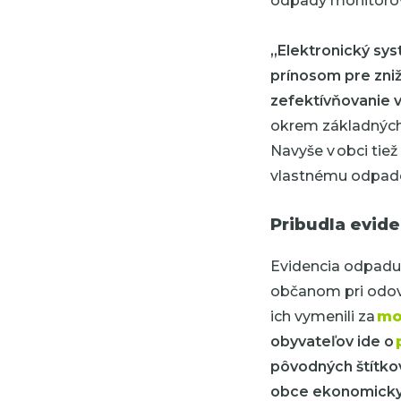
odpady monitoro
„Elektronický sy
prínosom pre zniž
zefektívňovanie 
okrem základných f
Navyše v obci tiež 
vlastnému odpado
Pribudla evid
Evidencia odpadu
občanom pri odov
ich vymenili za
mo
obyvateľov ide o
pôvodných štítkov
obce ekonomicky 