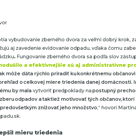
ia vybudovanie zberného dvora za veľmi dobrý krok, z
ujú aj zavedenie evidovanie odpadu, vďaka čomu zabez
vádzku
.
Fungovanie zberného dvora sa podľa slov zástu
nodušilo a efektívnejšie sú aj administratívne p
ak môže dáta rýchlo priradiť ku konkrétnemu občanov
prehľad o celkovej miere triedenia danej domácnosti.
tému by mala
vytvoriť predpoklady na
postupný precho
zberu
odpadov a taktiež motivovať tých občanov, ktorí 
le predovšetkým znižovať jeho množstvo
,“ hovorí Martin
padu.sk.
epšil mieru triedenia