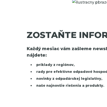
ZOSTAŇTE INFO
Každý mesiac vám zašleme newsle
nájdete:
príklady z regiónov,
rady pre efektívne odpadové hospod
novinky z odpadárskej legislatívy,
naše najnovšie riešenia a produkty.