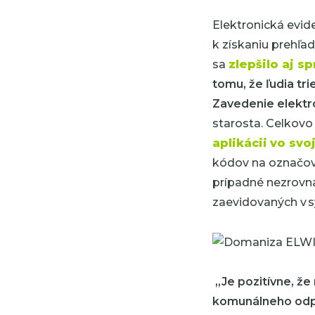
Elektronická evid
k získaniu prehľad
sa
zlepšilo aj s
tomu, že ľudia tr
Zavedenie elektro
starosta. Celkovo
aplikácii
vo svo
kódov na označov
prípadné nezrovna
zaevidovaných v 
„Je pozitívne, že
komunálneho odpa