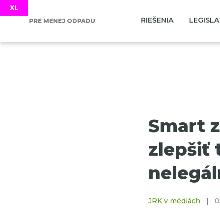
RIEŠENIA
LEGISLA
PRE MENEJ ODPADU
Smart 
zlepšiť 
nelegál
JRK v médiách
|
0