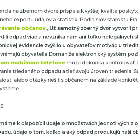
encia na zbernom dvore prispela k vyššej kvalite poskyt
ného exportu údajov a štatistík. Podľa slov starostu Fr
právanie občanov
.
„Už samotný zberný dvor vytvoril p
iedili odpad viac a nevzniká nám ani toľko nelegálnych 
nickej evidencie zvýšilo u obyvateľov motiváciu triedi
 vnímajú obyvatelia Domaniže elektronický systém pozi
jom mobilnom telefóne
môžu dokonca kontrolovať 
anie triedeného odpadu a tiež svoju úroveň triedenia
losti alebo otázky riešiť s občanom na základe konkrét
systéme.
 máme k dispozícii údaje o množstvách jednotlivých zl
du, údaje o tom, koľko a aký odpad produkujú naši ob