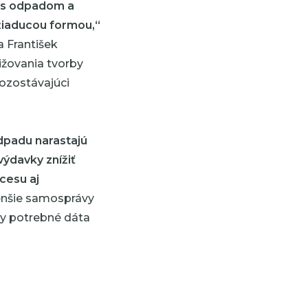
a s odpadom a
ežiaducou formou,“
 František
nižovania tvorby
pozostávajúci
odpadu narastajú
ýdavky znížiť
cesu aj
menšie samosprávy
ky potrebné dáta