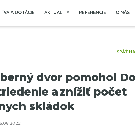
TÍVA A DOTÁCIE
AKTUALITY
REFERENCIE
O NÁS
SPÄŤ N
zberný dvor pomohol Do
triedenie a znížiť počet
nych skládok
5.08.2022