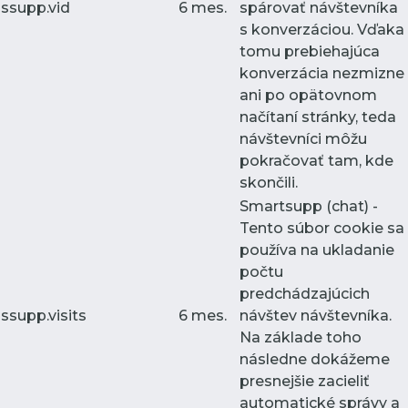
ssupp.vid
6 mes.
spárovať návštevníka
s konverzáciou. Vďaka
tomu prebiehajúca
konverzácia nezmizne
ani po opätovnom
načítaní stránky, teda
návštevníci môžu
pokračovať tam, kde
skončili.
Smartsupp (chat) -
Tento súbor cookie sa
používa na ukladanie
počtu
predchádzajúcich
ssupp.visits
6 mes.
návštev návštevníka.
Na základe toho
následne dokážeme
presnejšie zacieliť
automatické správy a