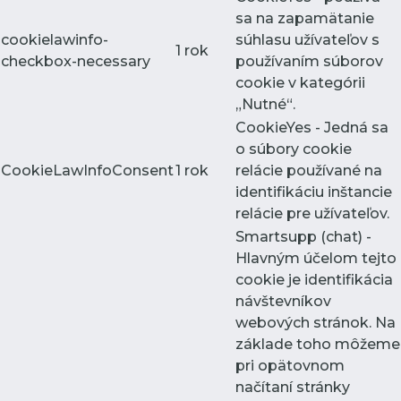
sa na zapamätanie
cookielawinfo-
súhlasu užívateľov s
1 rok
checkbox-necessary
používaním súborov
cookie v kategórii
„Nutné“.
CookieYes - Jedná sa
o súbory cookie
CookieLawInfoConsent
1 rok
relácie používané na
identifikáciu inštancie
relácie pre užívateľov.
Smartsupp (chat) -
Hlavným účelom tejto
cookie je identifikácia
návštevníkov
webových stránok. Na
základe toho môžeme
pri opätovnom
načítaní stránky