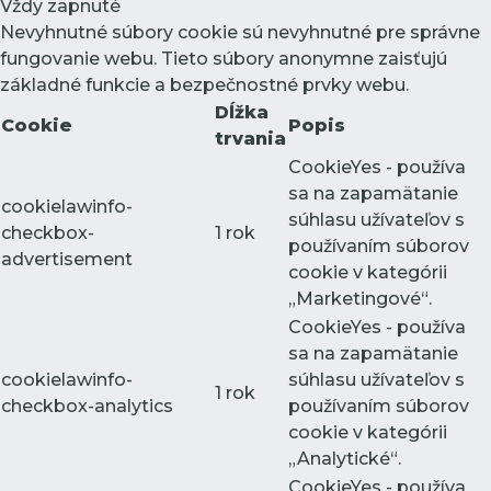
Vždy zapnuté
Nevyhnutné súbory cookie sú nevyhnutné pre správne
fungovanie webu. Tieto súbory anonymne zaisťujú
základné funkcie a bezpečnostné prvky webu.
Dĺžka
Cookie
Popis
trvania
CookieYes - používa
sa na zapamätanie
cookielawinfo-
súhlasu užívateľov s
checkbox-
1 rok
používaním súborov
advertisement
cookie v kategórii
„Marketingové“.
CookieYes - používa
sa na zapamätanie
cookielawinfo-
súhlasu užívateľov s
1 rok
checkbox-analytics
používaním súborov
cookie v kategórii
„Analytické“.
CookieYes - používa