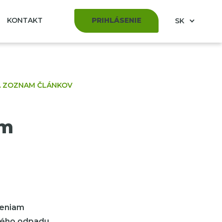
KONTAKT
PRIHLÁSENIE
SK
A ZOZNAM ČLÁNKOV
om
šeniam
ného odpadu.