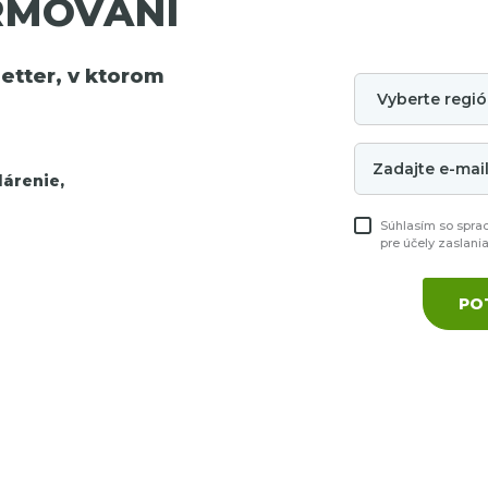
RMOVANÍ
tter, v ktorom
árenie,
Súhlasím so spra
pre účely zaslani
PO