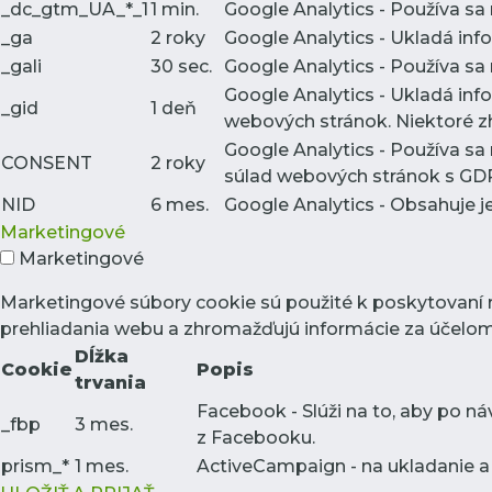
_dc_gtm_UA_*_1
1 min.
Google Analytics - Používa sa
_ga
2 roky
Google Analytics - Ukladá in
_gali
30 sec.
Google Analytics - Používa sa
Google Analytics - Ukladá inf
_gid
1 deň
webových stránok. Niektoré zh
Google Analytics - Používa sa 
CONSENT
2 roky
súlad webových stránok s GD
NID
6 mes.
Google Analytics - Obsahuje 
Marketingové
Marketingové
Marketingové súbory cookie sú použité k poskytovaní 
prehliadania webu a zhromažďujú informácie za účelo
Dĺžka
Cookie
Popis
trvania
Facebook - Slúži na to, aby po n
_fbp
3 mes.
z Facebooku.
prism_*
1 mes.
ActiveCampaign - na ukladanie a 