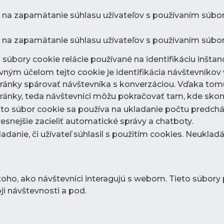
 na zapamätanie súhlasu užívateľov s používaním súboro
 na zapamätanie súhlasu užívateľov s používaním súbor
súbory cookie relácie používané na identifikáciu inštanci
avným účelom tejto cookie je identifikácia návštevník
ránky spárovať návštevníka s konverzáciou. Vďaka tom
ánky, teda návštevníci môžu pokračovať tam, kde skonč
nto súbor cookie sa používa na ukladanie počtu predchá
nejšie zacieliť automatické správy a chatboty.
ladanie, či užívateľ súhlasil s použitím cookies. Neukla
toho, ako návštevníci interagujú s webom. Tieto súbor
i návštevnosti a pod.