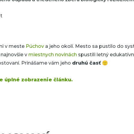
ani v meste
Púchov
a jeho okolí. Mesto sa pustilo do 
najnovšie v
miestnych novinách
spustili letný edukatívn
ovaní. Prinášame vám jeho
druhú časť
🙂
e úplné zobrazenie článku.