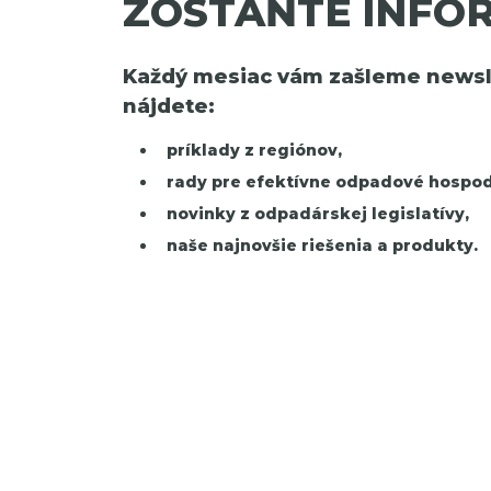
ZOSTAŇTE INFO
Každý mesiac vám zašleme newsle
nájdete:
príklady z regiónov,
rady pre efektívne odpadové hospod
novinky z odpadárskej legislatívy,
naše najnovšie riešenia a produkty.