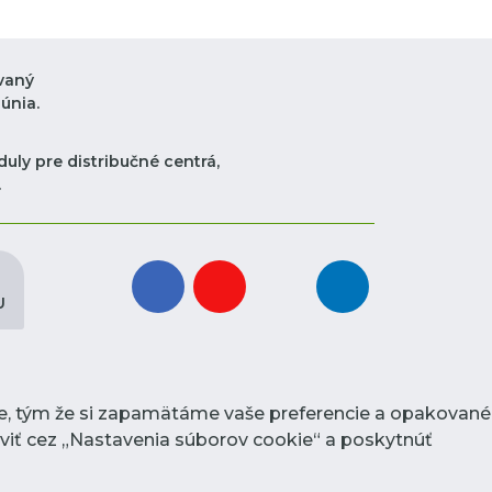
vaný
únia.
uly pre distribučné centrá,
.
facebook
youtube
instagram
linkedin
U
ie, tým že si zapamätáme vaše preferencie a opakované
raviť cez „Nastavenia súborov cookie“ a poskytnúť