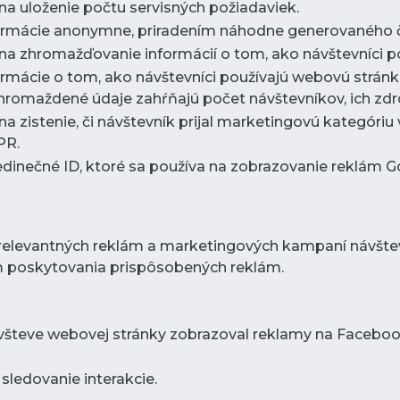
 na uloženie počtu servisných požiadaviek.
formácie anonymne, priradením náhodne generovaného čí
 na zhromažďovanie informácií o tom, ako návštevníci po
ormácie o tom, ako návštevníci používajú webovú stránk
romaždené údaje zahŕňajú počet návštevníkov, ich zdroj
na zistenie, či návštevník prijal marketingovú kategóriu
PR.
jedinečné ID, ktoré sa používa na zobrazovanie reklám 
relevantných reklám a marketingových kampaní návštev
m poskytovania prispôsobených reklám.
ávšteve webovej stránky zobrazoval reklamy na Faceboo
sledovanie interakcie.