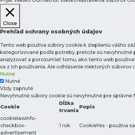
Prijať všetko
Odmietnuť všetko
Nastavenia súborov co
Close
Prehľad ochrany osobných údajov
Tento web používa súbory cookie k zlepšeniu vášho záži
kategorizované podľa potreby, pretože sú nevyhnutné p
analyzovať a porozumieť tomu, ako tento web používate
sa z ich používania. Ale odhlásenie niektorých súborov
Nutné
Nutné
Vždy zapnuté
Nevyhnutné súbory cookie sú nevyhnutné pre správne 
Dĺžka
Cookie
Popis
trvania
cookielawinfo-
checkbox-
1 rok
CookieYes - používa sa
advertisement