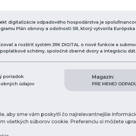
jekt digitalizácie odpadového hospodárstva je spolufinanco
ogramu Plán obnovy a odolnosti SR, ktorý vytvorila Európska 
zovať a rozšíriť systém JRK DIGITAL o nové funkcie a submod
poplatkové schémy, spoločné zberné dvory a integráciu dát
ý poriadok
Magazín:
PRE MENEJ ODPAD
sobných údajov
, aby sme vám poskytli čo najrelevantnejšie informác
žitím všetkých súborov cookie. Preferenciu si môžete up