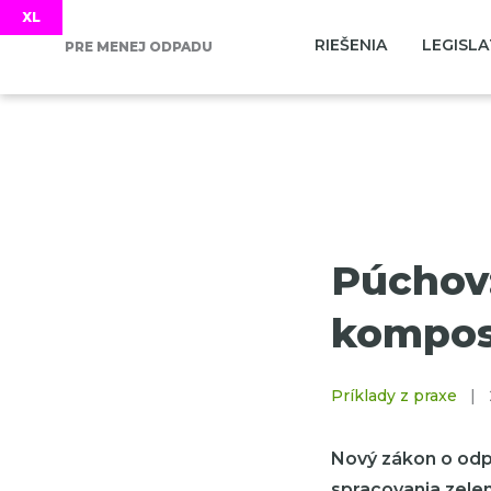
RIEŠENIA
LEGISLA
PRE MENEJ ODPADU
Púchov:
kompost
Príklady z praxe
|
Nový zákon o odp
spracovania zele