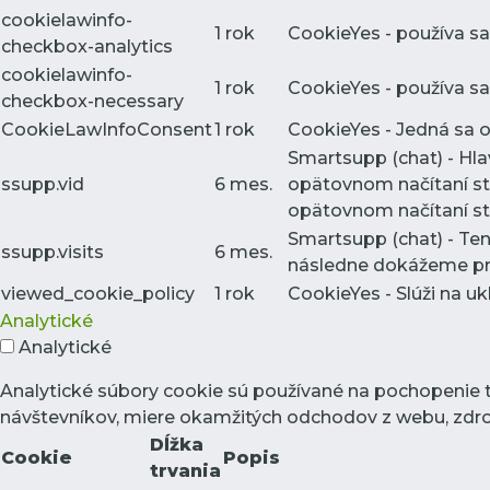
cookielawinfo-
1 rok
CookieYes - používa sa
checkbox-analytics
cookielawinfo-
1 rok
CookieYes - používa sa
checkbox-necessary
CookieLawInfoConsent
1 rok
CookieYes - Jedná sa o 
Smartsupp (chat) - Hl
ssupp.vid
6 mes.
opätovnom načítaní st
opätovnom načítaní str
Smartsupp (chat) - Te
ssupp.visits
6 mes.
následne dokážeme pres
viewed_cookie_policy
1 rok
CookieYes - Slúži na uk
Analytické
Analytické
Analytické súbory cookie sú používané na pochopenie 
návštevníkov, miere okamžitých odchodov z webu, zdroj
Dĺžka
Cookie
Popis
trvania