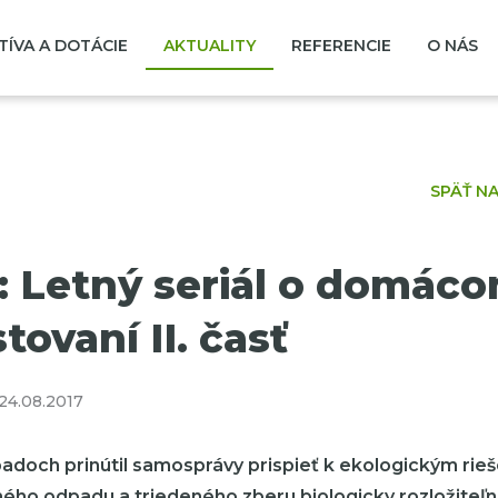
TÍVA A DOTÁCIE
AKTUALITY
REFERENCIE
O NÁS
SPÄŤ N
 Letný seriál o domác
ovaní II. časť
24.08.2017
adoch prinútil samosprávy prispieť k ekologickým rie
ného odpadu a triedeného zberu biologicky rozložiteľ