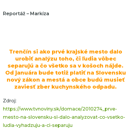
Reportáž – Markíza
Trenčín si ako prvé krajské mesto dalo
urobiť analýzu toho, či ľudia vôbec
separujú a čo všetko sa v košoch nájde.
Od januára bude totiž platiť na Slovensku
nový zákon a mestá a obce budú musieť
zaviesť zber kuchynského odpadu.
Zdroj:
https://www.tvnoviny.sk/domace/2010274_prve-
mesto-na-slovensku-si-dalo-analyzovat-co-vsetko-
ludia-vyhadzuju-a-ci-separuju