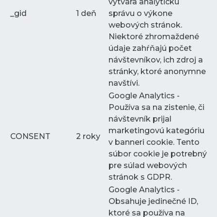
vytvára analytickú
_gid
1 deň
správu o výkone
webových stránok.
Niektoré zhromaždené
údaje zahŕňajú počet
návštevníkov, ich zdroj a
stránky, ktoré anonymne
navštívi.
Google Analytics -
Používa sa na zistenie, či
návštevník prijal
marketingovú kategóriu
CONSENT
2 roky
v banneri cookie. Tento
súbor cookie je potrebný
pre súlad webových
stránok s GDPR.
Google Analytics -
Obsahuje jedinečné ID,
ktoré sa používa na