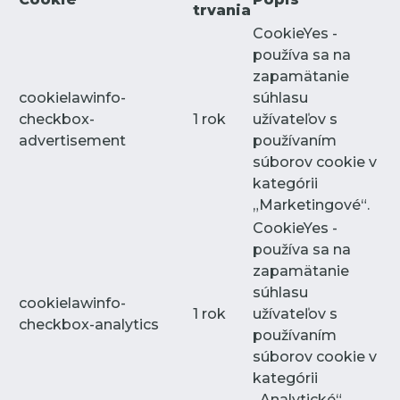
trvania
CookieYes -
používa sa na
zapamätanie
cookielawinfo-
súhlasu
checkbox-
1 rok
užívateľov s
advertisement
používaním
súborov cookie v
kategórii
„Marketingové“.
CookieYes -
používa sa na
zapamätanie
súhlasu
cookielawinfo-
1 rok
užívateľov s
checkbox-analytics
používaním
súborov cookie v
kategórii
„Analytické“.