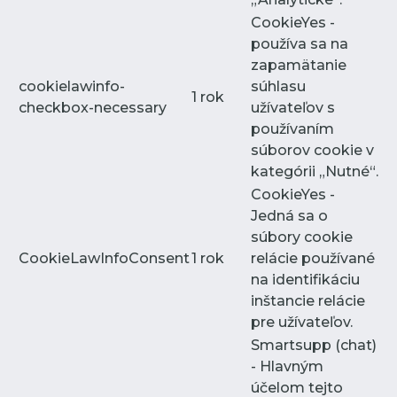
CookieYes -
používa sa na
zapamätanie
cookielawinfo-
súhlasu
1 rok
checkbox-necessary
užívateľov s
používaním
súborov cookie v
kategórii „Nutné“.
CookieYes -
Jedná sa o
súbory cookie
CookieLawInfoConsent
1 rok
relácie používané
na identifikáciu
inštancie relácie
pre užívateľov.
Smartsupp (chat)
- Hlavným
účelom tejto