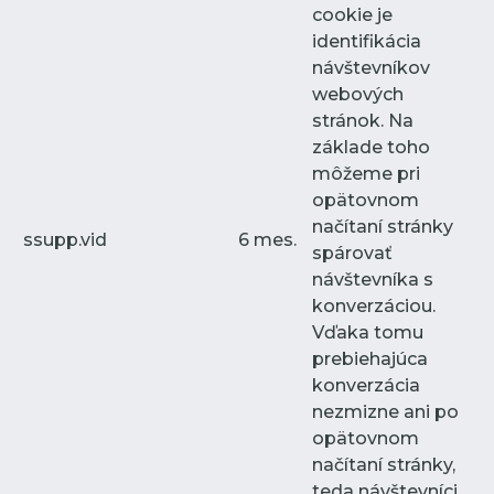
cookie je
identifikácia
návštevníkov
webových
stránok. Na
základe toho
môžeme pri
opätovnom
načítaní stránky
ssupp.vid
6 mes.
spárovať
návštevníka s
konverzáciou.
Vďaka tomu
prebiehajúca
konverzácia
nezmizne ani po
opätovnom
načítaní stránky,
teda návštevníci