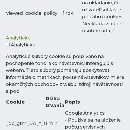
na ukladanie, či
užívateľ súhlasil s
viewed_cookie_policy
1 rok
použitím cookies.
Neukladá žiadne
osobné údaje.
Analytické
Analytické
Analytické súbory cookie sú používané na
pochopenie toho, ako návštevníci interagujú s
webom. Tieto súbory pomáhajú poskytovať
informácie o metrikách, počte návštevníkov, miere
okamžitých odchodov z webu, zdroji návštevnosti
a pod.
Dĺžka
Cookie
Popis
trvania
Google Analytics
- Používa sa na uloženie
_dc_gtm_UA_*_1
1 min.
počtu servisných