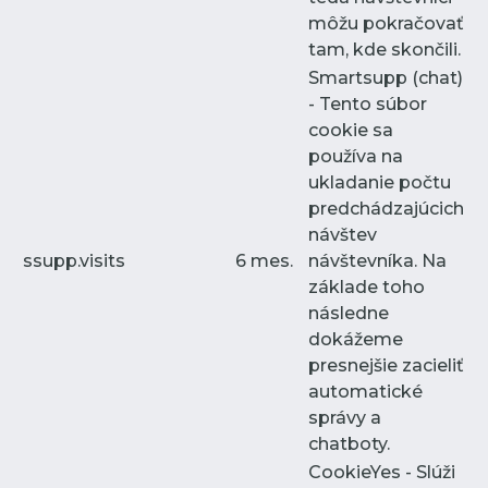
môžu pokračovať
tam, kde skončili.
Smartsupp (chat)
- Tento súbor
cookie sa
používa na
ukladanie počtu
predchádzajúcich
návštev
ssupp.visits
6 mes.
návštevníka. Na
základe toho
následne
dokážeme
presnejšie zacieliť
automatické
správy a
chatboty.
CookieYes - Slúži