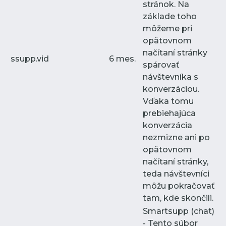
stránok. Na
základe toho
môžeme pri
opätovnom
načítaní stránky
ssupp.vid
6 mes.
spárovať
návštevníka s
konverzáciou.
Vďaka tomu
prebiehajúca
konverzácia
nezmizne ani po
opätovnom
načítaní stránky,
teda návštevníci
môžu pokračovať
tam, kde skončili.
Smartsupp (chat)
- Tento súbor