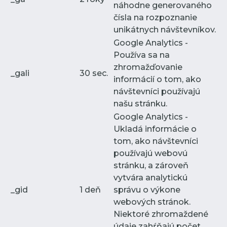
náhodne generovaného
čísla na rozpoznanie
unikátnych návštevníkov.
Google Analytics -
Používa sa na
zhromažďovanie
_gali
30 sec.
informácií o tom, ako
návštevníci používajú
našu stránku.
Google Analytics -
Ukladá informácie o
tom, ako návštevníci
používajú webovú
stránku, a zároveň
vytvára analytickú
_gid
1 deň
správu o výkone
webových stránok.
Niektoré zhromaždené
údaje zahŕňajú počet