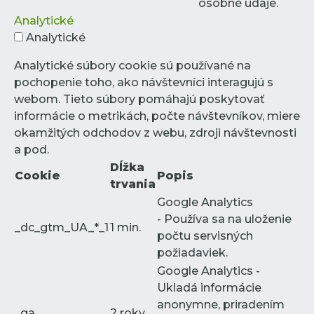
osobné údaje.
Analytické
Analytické
Analytické súbory cookie sú používané na
pochopenie toho, ako návštevníci interagujú s
webom. Tieto súbory pomáhajú poskytovať
informácie o metrikách, počte návštevníkov, miere
okamžitých odchodov z webu, zdroji návštevnosti
a pod.
Dĺžka
Cookie
Popis
trvania
Google Analytics
- Používa sa na uloženie
_dc_gtm_UA_*_1
1 min.
počtu servisných
požiadaviek.
Google Analytics -
Ukladá informácie
anonymne, priradením
_ga
2 roky