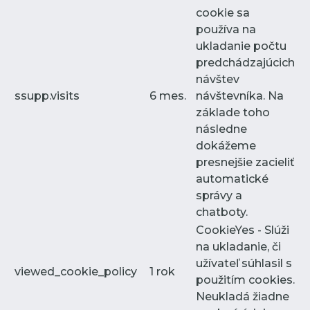
cookie sa
používa na
ukladanie počtu
predchádzajúcich
návštev
ssupp.visits
6 mes.
návštevníka. Na
základe toho
následne
dokážeme
presnejšie zacieliť
automatické
správy a
chatboty.
CookieYes - Slúži
na ukladanie, či
užívateľ súhlasil s
viewed_cookie_policy
1 rok
použitím cookies.
Neukladá žiadne