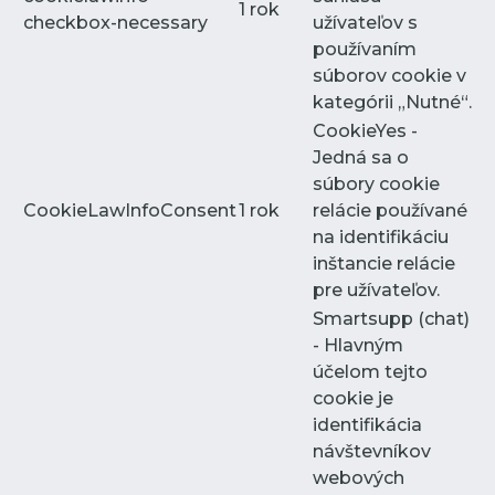
1 rok
checkbox-necessary
užívateľov s
používaním
súborov cookie v
kategórii „Nutné“.
CookieYes -
Jedná sa o
súbory cookie
CookieLawInfoConsent
1 rok
relácie používané
na identifikáciu
inštancie relácie
pre užívateľov.
Smartsupp (chat)
- Hlavným
účelom tejto
cookie je
identifikácia
návštevníkov
webových