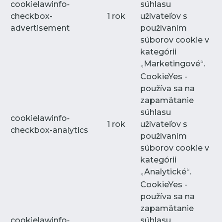
cookielawinfo-
súhlasu
checkbox-
1 rok
užívateľov s
advertisement
používaním
súborov cookie v
kategórii
„Marketingové“.
CookieYes -
používa sa na
zapamätanie
súhlasu
cookielawinfo-
1 rok
užívateľov s
checkbox-analytics
používaním
súborov cookie v
kategórii
„Analytické“.
CookieYes -
používa sa na
zapamätanie
cookielawinfo-
súhlasu