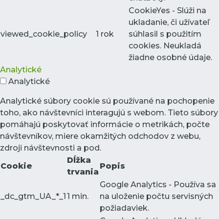
CookieYes - Slúži na
ukladanie, či užívateľ
viewed_cookie_policy
1 rok
súhlasil s použitím
cookies. Neukladá
žiadne osobné údaje.
Analytické
Analytické
Analytické súbory cookie sú používané na pochopenie
toho, ako návštevníci interagujú s webom. Tieto súbory
pomáhajú poskytovať informácie o metrikách, počte
návštevníkov, miere okamžitých odchodov z webu,
zdroji návštevnosti a pod.
Dĺžka
Cookie
Popis
trvania
Google Analytics - Používa sa
_dc_gtm_UA_*_1
1 min.
na uloženie počtu servisných
požiadaviek.