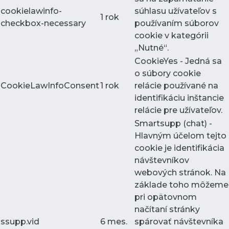
cookielawinfo-
súhlasu užívateľov s
1 rok
checkbox-necessary
používaním súborov
cookie v kategórii
„Nutné“.
CookieYes - Jedná sa
o súbory cookie
CookieLawInfoConsent
1 rok
relácie používané na
identifikáciu inštancie
relácie pre užívateľov.
Smartsupp (chat) -
Hlavným účelom tejto
cookie je identifikácia
návštevníkov
webových stránok. Na
základe toho môžeme
pri opätovnom
načítaní stránky
ssupp.vid
6 mes.
spárovať návštevníka