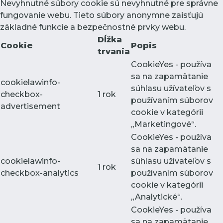
Nevyhnutné súbory cookie sú nevyhnutné pre správne
fungovanie webu. Tieto súbory anonymne zaisťujú
základné funkcie a bezpečnostné prvky webu.
Dĺžka
Cookie
Popis
trvania
CookieYes - používa
sa na zapamätanie
cookielawinfo-
súhlasu užívateľov s
checkbox-
1 rok
používaním súborov
advertisement
cookie v kategórii
„Marketingové“.
CookieYes - používa
sa na zapamätanie
cookielawinfo-
súhlasu užívateľov s
1 rok
checkbox-analytics
používaním súborov
cookie v kategórii
„Analytické“.
CookieYes - používa
sa na zapamätanie