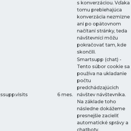
s konverzáciou. Vďaka
tomu prebiehajúca
konverzácia nezmizne
ani po opätovnom
načítaní stránky, teda
návštevníci môžu
pokračovať tam, kde
skončili.
Smartsupp (chat) -
Tento súbor cookie sa
používa na ukladanie
počtu
predchádzajúcich
ssupp.visits
6 mes.
návštev návštevníka.
Na základe toho
následne dokážeme
presnejšie zacieliť
automatické správy a
chatboty.