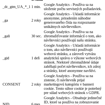
Google Analytics - Používa sa na
_dc_gtm_UA_*_1
1 min.
uloženie počtu servisných požiadaviek.
Google Analytics - Ukladá informácie
anonymne, priradením náhodne
_ga
2 roky
generovaného čísla na rozpoznanie
unikátnych návštevníkov.
Google Analytics - Používa sa na
_gali
30 sec.
zhromažďovanie informácií o tom, ako
návštevníci používajú našu stránku.
Google Analytics - Ukladá informácie
o tom, ako návštevníci používajú
webovú stránku, a zároveň vytvára
_gid
1 deň
analytickú správu o výkone webových
stránok. Niektoré zhromaždené údaje
zahŕňajú počet návštevníkov, ich zdroj
a stránky, ktoré anonymne navštívi.
Google Analytics - Používa sa na
zistenie, či návštevník prijal
CONSENT
2 roky
marketingovú kategóriu v banneri
cookie. Tento súbor cookie je potrebný
pre súlad webových stránok s GDPR.
Google Analytics - Obsahuje jedinečné
ID, ktoré sa používa na zobrazovanie
NID
6 mes.