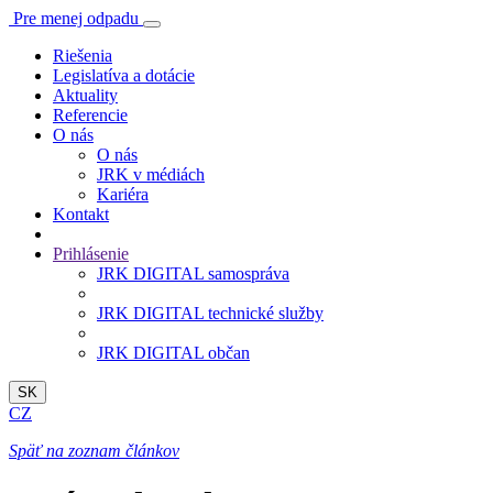
Pre menej odpadu
Riešenia
Legislatíva a dotácie
Aktuality
Referencie
O nás
O nás
JRK v médiách
Kariéra
Kontakt
Prihlásenie
JRK DIGITAL samospráva
JRK DIGITAL technické služby
JRK DIGITAL občan
SK
CZ
Späť na zoznam článkov