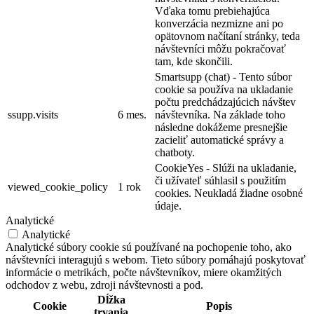
Vďaka tomu prebiehajúca
konverzácia nezmizne ani po
opätovnom načítaní stránky, teda
návštevníci môžu pokračovať
tam, kde skončili.
Smartsupp (chat) - Tento súbor
cookie sa používa na ukladanie
počtu predchádzajúcich návštev
ssupp.visits
6 mes.
návštevníka. Na základe toho
následne dokážeme presnejšie
zacieliť automatické správy a
chatboty.
CookieYes - Slúži na ukladanie,
či užívateľ súhlasil s použitím
viewed_cookie_policy
1 rok
cookies. Neukladá žiadne osobné
údaje.
Analytické
Analytické
Analytické súbory cookie sú používané na pochopenie toho, ako
návštevníci interagujú s webom. Tieto súbory pomáhajú poskytovať
informácie o metrikách, počte návštevníkov, miere okamžitých
odchodov z webu, zdroji návštevnosti a pod.
Dĺžka
Cookie
Popis
trvania