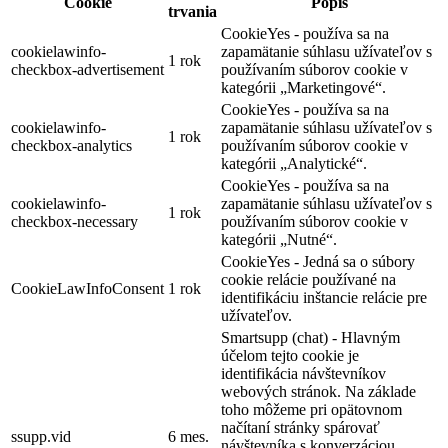
Cookie
Popis
trvania
CookieYes - používa sa na
cookielawinfo-
zapamätanie súhlasu užívateľov s
1 rok
checkbox-advertisement
používaním súborov cookie v
kategórii „Marketingové“.
CookieYes - používa sa na
cookielawinfo-
zapamätanie súhlasu užívateľov s
1 rok
checkbox-analytics
používaním súborov cookie v
kategórii „Analytické“.
CookieYes - používa sa na
cookielawinfo-
zapamätanie súhlasu užívateľov s
1 rok
checkbox-necessary
používaním súborov cookie v
kategórii „Nutné“.
CookieYes - Jedná sa o súbory
cookie relácie používané na
CookieLawInfoConsent
1 rok
identifikáciu inštancie relácie pre
užívateľov.
Smartsupp (chat) - Hlavným
účelom tejto cookie je
identifikácia návštevníkov
webových stránok. Na základe
toho môžeme pri opätovnom
načítaní stránky spárovať
ssupp.vid
6 mes.
návštevníka s konverzáciou.