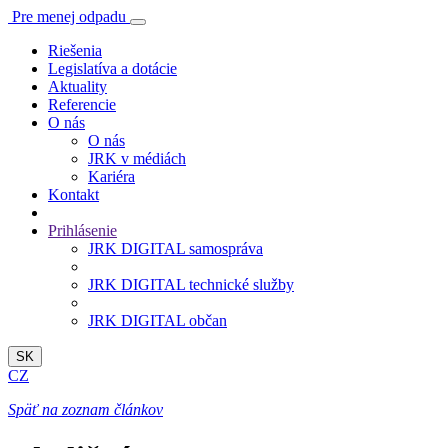
Pre menej odpadu
Riešenia
Legislatíva a dotácie
Aktuality
Referencie
O nás
O nás
JRK v médiách
Kariéra
Kontakt
Prihlásenie
JRK DIGITAL samospráva
JRK DIGITAL technické služby
JRK DIGITAL občan
SK
CZ
Späť na zoznam článkov