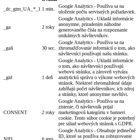
Google Analytics - Používa sa na
_dc_gtm_UA_*_1
1 min.
uloženie počtu servisných požiadaviek.
Google Analytics - Ukladá informácie
anonymne, priradením náhodne
_ga
2 roky
generovaného čísla na rozpoznanie
unikátnych návštevníkov.
Google Analytics - Používa sa na
_gali
30 sec.
zhromažďovanie informácií o tom, ako
návštevníci používajú našu stránku.
Google Analytics - Ukladá informácie
o tom, ako návštevníci používajú
webovú stránku, a zároveň vytvára
_gid
1 deň
analytickú správu o výkone webových
stránok. Niektoré zhromaždené údaje
zahŕňajú počet návštevníkov, ich zdroj
a stránky, ktoré anonymne navštívi.
Google Analytics - Používa sa na
zistenie, či návštevník prijal
CONSENT
2 roky
marketingovú kategóriu v banneri
cookie. Tento súbor cookie je potrebný
pre súlad webových stránok s GDPR.
Google Analytics - Obsahuje jedinečné
ID, ktoré sa používa na zobrazovanie
NID
6 mes.