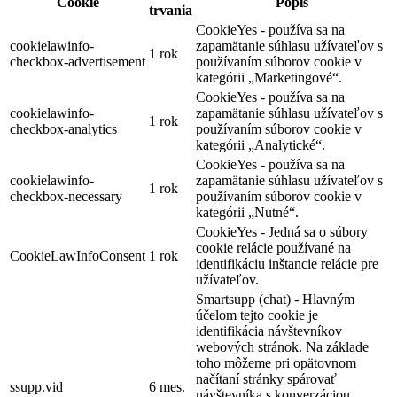
Cookie
Popis
trvania
CookieYes - používa sa na
cookielawinfo-
zapamätanie súhlasu užívateľov s
1 rok
checkbox-advertisement
používaním súborov cookie v
kategórii „Marketingové“.
CookieYes - používa sa na
cookielawinfo-
zapamätanie súhlasu užívateľov s
1 rok
checkbox-analytics
používaním súborov cookie v
kategórii „Analytické“.
CookieYes - používa sa na
cookielawinfo-
zapamätanie súhlasu užívateľov s
1 rok
checkbox-necessary
používaním súborov cookie v
kategórii „Nutné“.
CookieYes - Jedná sa o súbory
cookie relácie používané na
CookieLawInfoConsent
1 rok
identifikáciu inštancie relácie pre
užívateľov.
Smartsupp (chat) - Hlavným
účelom tejto cookie je
identifikácia návštevníkov
webových stránok. Na základe
toho môžeme pri opätovnom
načítaní stránky spárovať
ssupp.vid
6 mes.
návštevníka s konverzáciou.