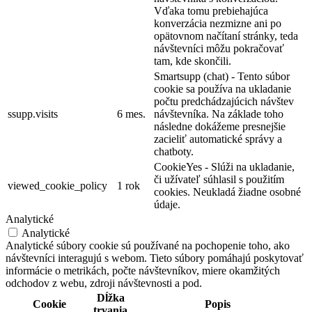
Vďaka tomu prebiehajúca
konverzácia nezmizne ani po
opätovnom načítaní stránky, teda
návštevníci môžu pokračovať
tam, kde skončili.
Smartsupp (chat) - Tento súbor
cookie sa používa na ukladanie
počtu predchádzajúcich návštev
ssupp.visits
6 mes.
návštevníka. Na základe toho
následne dokážeme presnejšie
zacieliť automatické správy a
chatboty.
CookieYes - Slúži na ukladanie,
či užívateľ súhlasil s použitím
viewed_cookie_policy
1 rok
cookies. Neukladá žiadne osobné
údaje.
Analytické
Analytické
Analytické súbory cookie sú používané na pochopenie toho, ako
návštevníci interagujú s webom. Tieto súbory pomáhajú poskytovať
informácie o metrikách, počte návštevníkov, miere okamžitých
odchodov z webu, zdroji návštevnosti a pod.
Dĺžka
Cookie
Popis
trvania