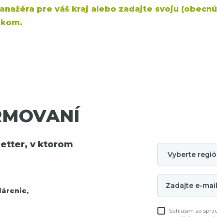
nažéra pre váš kraj
alebo zadajte svoju (obecnú
nkom.
RMOVANÍ
tter, v ktorom
árenie,
Súhlasím so spra