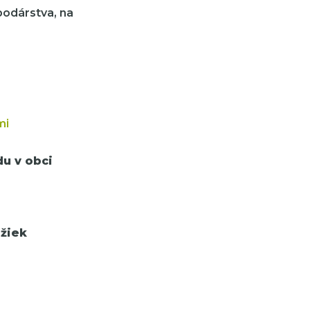
odárstva, na
mi
u v obci
ožiek