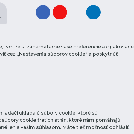
facebook
youtube
instagram
linkedin
U
ie, tým že si zapamätáme vaše preferencie a opakované
raviť cez „Nastavenia súborov cookie“ a poskytnúť
liadači ukladajú súbory cookie, ktoré sú
 súbory cookie tretích strán, ktoré nám pomáhajú
né len s vašim súhlasom. Máte tiež možnosť odhlásiť