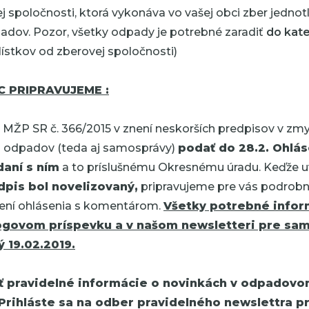
j spoločnosti, ktorá vykonáva vo vašej obci zber jednotl
dov. Pozor, všetky odpady je potrebné zaradiť
do kat
lístkov od zberovej spoločnosti)
C PRIPRAVUJEME :
 MŽP SR č. 366/2015 v znení neskorších predpisov v zmy
a odpadov (teda aj samosprávy)
podať do 28.2. Ohlás
aní s ním
a to príslušnému Okresnému úradu. Keďže 
dpis bol novelizovaný,
pripravujeme pre vás podrobn
ení ohlásenia s komentárom.
Všetky potrebné infor
ogovom príspevku a v našom newsletteri pre sam
 19.02.2019.
ť pravidelné informácie o novinkách v odpadov
Prihláste sa na odber pravidelného newslettra 