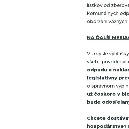
lístkov od zberove
komunálnych odpa
obdržaní vážnych 
NA ĎALŠÍ MESIA
V zmysle vyhlášky
všetci pôvodcovi
odpadu a naklad
legislatívny pre
o správnom vypln
už čoskoro v bl
bude odosielaný
Chcete dostáva
hospodárstve? 