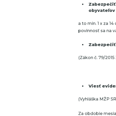
Zabezpečiť
obyvateľov
a to min. 1 x za 
povinnosť sa na v
Zabezpečiť 
(Zákon č. 79/2015 Z.
Viesť evide
(
Vyhláška MŽP SR č
Za obdobie mesiac