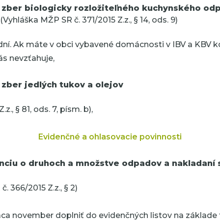
 zber biologicky rozložiteľného kuchynského od
(Vyhláška MŽP SR č. 371/2015 Z.z., § 14, ods. 9)
14 dní. Ak máte v obci vybavené domácnosti v IBV a KBV
ás nevzťahuje,
zber jedlých tukov a olejov
z., § 81, ods. 7, písm. b),
Evidenčné a ohlasovacie povinnosti
nciu o druhoch a množstve odpadov a nakladaní 
. 366/2015 Z.z., § 2)
a november doplniť do evidenčných listov na základe 