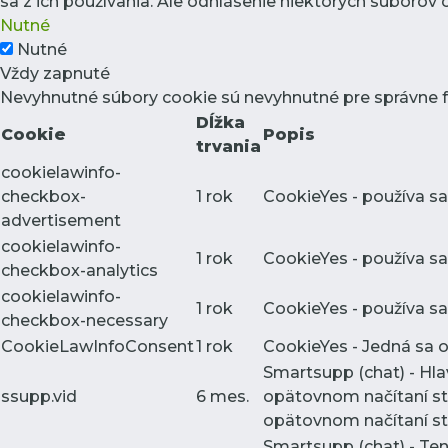
sa z ich používania. Ale odhlásenie niektorých súborov
Nutné
Nutné
Vždy zapnuté
Nevyhnutné súbory cookie sú nevyhnutné pre správne 
Dĺžka
Cookie
Popis
trvania
cookielawinfo-
checkbox-
1 rok
CookieYes - používa sa
advertisement
cookielawinfo-
1 rok
CookieYes - používa sa
checkbox-analytics
cookielawinfo-
1 rok
CookieYes - používa sa
checkbox-necessary
CookieLawInfoConsent
1 rok
CookieYes - Jedná sa o 
Smartsupp (chat) - Hl
ssupp.vid
6 mes.
opätovnom načítaní st
opätovnom načítaní str
Smartsupp (chat) - Te