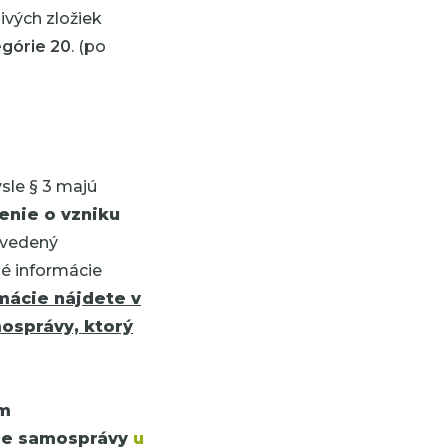
ivých zložiek
egórie 20
. (po
sle § 3 majú
enie o vzniku
uvedený
é informácie
mácie nájdete v
osprávy, ktorý
om
pre samosprávy
u