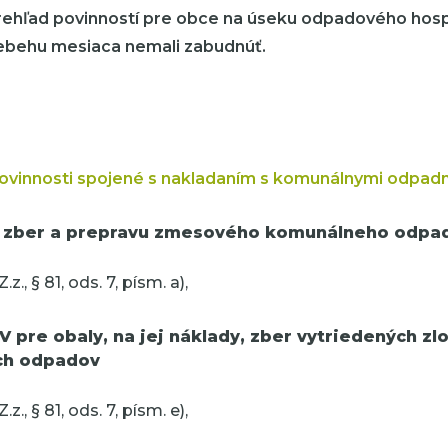
ehľad povinností pre obce na úseku odpadového hosp
iebehu mesiaca nemali zabudnúť.
ovinnosti spojené s nakladaním s komunálnymi odpad
 zber a prepravu zmesového komunálneho odpad
z., § 81, ods. 7, písm. a),
 pre obaly, na jej náklady, zber vytriedených zl
ch odpadov
z., § 81, ods. 7, písm. e),