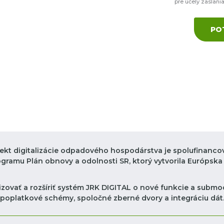
pre účely zaslani
PO
jekt digitalizácie odpadového hospodárstva je spolufinanco
ogramu Plán obnovy a odolnosti SR, ktorý vytvorila Európska 
zovať a rozšíriť systém JRK DIGITAL o nové funkcie a submod
poplatkové schémy, spoločné zberné dvory a integráciu dát