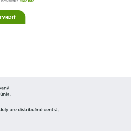
a newslettra.
Viac info.
TVRDIŤ
vaný
únia.
uly pre distribučné centrá,
.