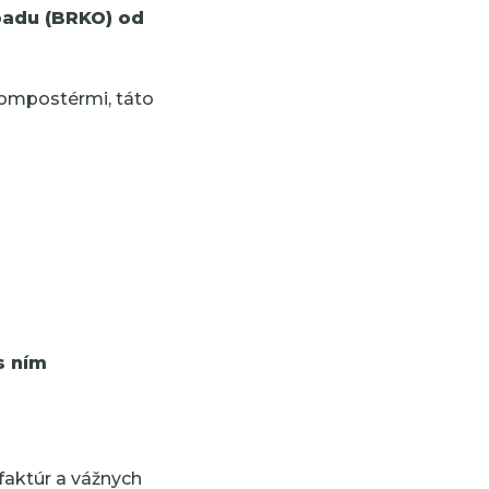
padu (BRKO) od
 kompostérmi, táto
s ním
faktúr a vážnych