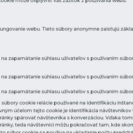
 cookie môže ovplyvniť váš zážitok z používania webu.
fungovanie webu. Tieto súbory anonymne zaisťujú zákl
 na zapamätanie súhlasu užívateľov s používaním súbor
 na zapamätanie súhlasu užívateľov s používaním súboro
 na zapamätanie súhlasu užívateľov s používaním súbor
súbory cookie relácie používané na identifikáciu inštanci
avným účelom tejto cookie je identifikácia návštevník
ránky spárovať návštevníka s konverzáciou. Vďaka tom
ánky, teda návštevníci môžu pokračovať tam, kde skonč
nto súbor cookie sa používa na ukladanie počtu predchá