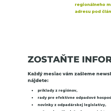
regionálneho ma
adresu pod člá
ZOSTAŇTE INFO
Každý mesiac vám zašleme newsle
nájdete:
príklady z regiónov,
rady pre efektívne odpadové hospod
novinky z odpadárskej legislatívy,