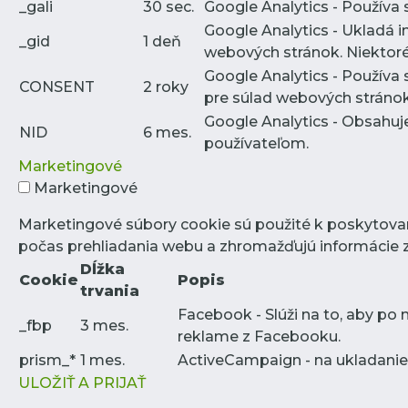
_gali
30 sec.
Google Analytics - Používa 
Google Analytics - Ukladá i
_gid
1 deň
webových stránok. Niektoré
Google Analytics - Používa 
CONSENT
2 roky
pre súlad webových stráno
Google Analytics - Obsahuj
NID
6 mes.
používateľom.
Marketingové
Marketingové
Marketingové súbory cookie sú použité k poskytova
počas prehliadania webu a zhromažďujú informácie 
Dĺžka
Cookie
Popis
trvania
Facebook - Slúži na to, aby po
_fbp
3 mes.
reklame z Facebooku.
prism_*
1 mes.
ActiveCampaign - na ukladanie 
ULOŽIŤ A PRIJAŤ