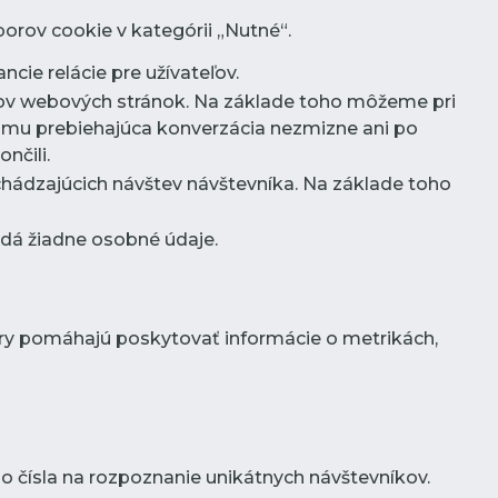
orov cookie v kategórii „Nutné“.
ncie relácie pre užívateľov.
íkov webových stránok. Na základe toho môžeme pri
omu prebiehajúca konverzácia nezmizne ani po
nčili.
chádzajúcich návštev návštevníka. Na základe toho
ladá žiadne osobné údaje.
ory pomáhajú poskytovať informácie o metrikách,
 čísla na rozpoznanie unikátnych návštevníkov.