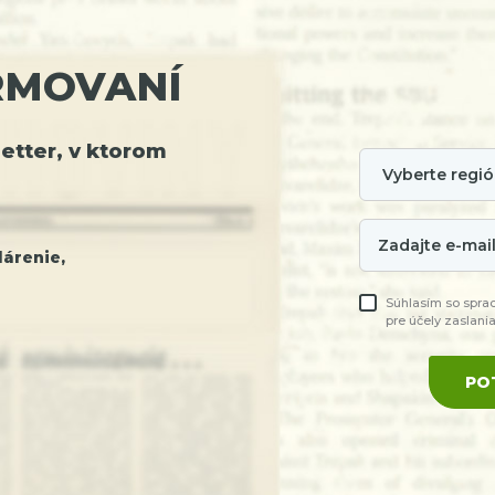
RMOVANÍ
tter, v ktorom
árenie,
Súhlasím so spra
pre účely zaslani
PO