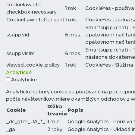
cookielawinfo-
1 rok
CookieYes - používa
checkbox-necessary
CookieLawInfoConsent
1 rok
CookieYes - Jedná sa
Smartsupp (chat) - 
ssupp.vid
6 mes.
opätovnom načítaní 
opätovnom načítaní 
Smartsupp (chat) - 
ssupp.visits
6 mes.
následne dokážeme p
viewed_cookie_policy
1 rok
CookieYes - Slúži na
Analytické
Analytické
Analytické súbory cookie sú používané na pochopeni
počte návštevníkov, miere okamžitých odchodov z we
Dĺžka
Cookie
Popis
trvania
_dc_gtm_UA_*_1
1 min.
Google Analytics - Používa 
_ga
2 roky
Google Analytics - Ukladá 