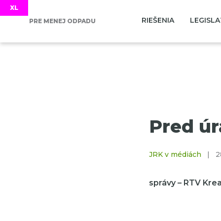
RIEŠENIA
LEGISLA
PRE MENEJ ODPADU
Pred ú
JRK v médiách
|
2
správy – RTV Kre