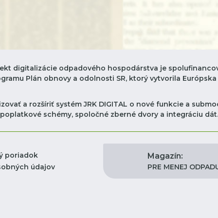
jekt digitalizácie odpadového hospodárstva je spolufinanco
ogramu Plán obnovy a odolnosti SR, ktorý vytvorila Európska 
zovať a rozšíriť systém JRK DIGITAL o nové funkcie a submod
poplatkové schémy, spoločné zberné dvory a integráciu dát
ý poriadok
Magazín:
PRE MENEJ ODPAD
sobných údajov