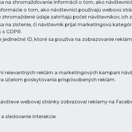
sa na zhromažďovanie informácií o tom, ako návštevníci
nformácie o tom, ako návštevníci používajú webovú strá
 zhromaždené údaje zahŕňajú počet návštevníkov, ich zd
sa na zistenie, či návštevník prijal marketingovú kategó
k s GDPR.
e jedinečné ID, ktoré sa používa na zobrazovanie rekl
ní relevantných reklám a marketingových kampaní návšt
za účelom poskytovania prispôsobených reklám.
 návšteve webovej stránky zobrazoval reklamy na Facebo
a sledovanie interakcie.