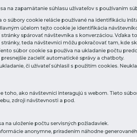
 sa na zapamätanie súhlasu užívateľov s používaním súb
 o súbory cookie relácie používané na identifikáciu inšta
Hlavným účelom tejto cookie je identifikácia návštevn
stránky spárovať návštevníka s konverzáciou. Vďaka t
stránky, teda návštevníci môžu pokračovať tam, kde sko
Tento súbor cookie sa používa na ukladanie počtu pred
resnejšie zacieliť automatické správy a chatboty.
 ukladanie, či užívateľ súhlasil s použitím cookies. Neuk
e toho, ako návštevníci interagujú s webom. Tieto súb
bu, zdroji návštevnosti a pod.
sa na uloženie počtu servisných požiadaviek.
informácie anonymne, priradením náhodne generovaného