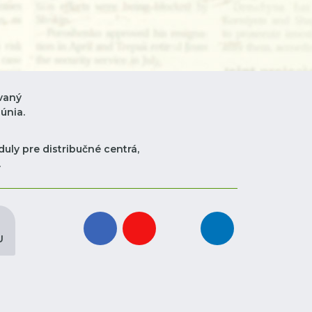
vaný
únia.
uly pre distribučné centrá,
.
facebook
youtube
instagram
linkedin
U