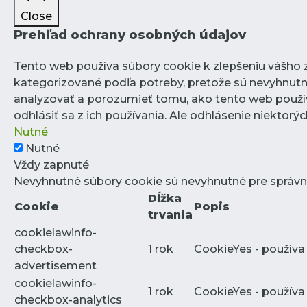
Close
Prehľad ochrany osobných údajov
Tento web používa súbory cookie k zlepšeniu vášho zá
kategorizované podľa potreby, pretože sú nevyhnutn
analyzovať a porozumieť tomu, ako tento web použív
odhlásiť sa z ich používania. Ale odhlásenie niektor
Nutné
Nutné
Vždy zapnuté
Nevyhnutné súbory cookie sú nevyhnutné pre správn
Dĺžka
Cookie
Popis
trvania
cookielawinfo-
checkbox-
1 rok
CookieYes - používa
advertisement
cookielawinfo-
1 rok
CookieYes - používa
checkbox-analytics