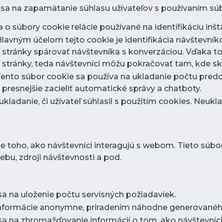
 sa na zapamätanie súhlasu užívateľov s používaním súb
 o súbory cookie relácie používané na identifikáciu inšta
Hlavným účelom tejto cookie je identifikácia návštevn
stránky spárovať návštevníka s konverzáciou. Vďaka t
stránky, teda návštevníci môžu pokračovať tam, kde sko
Tento súbor cookie sa používa na ukladanie počtu pred
resnejšie zacieliť automatické správy a chatboty.
 ukladanie, či užívateľ súhlasil s použitím cookies. Neuk
e toho, ako návštevníci interagujú s webom. Tieto súb
bu, zdroji návštevnosti a pod.
sa na uloženie počtu servisných požiadaviek.
informácie anonymne, priradením náhodne generovaného
sa na zhromažďovanie informácií o tom, ako návštevníci