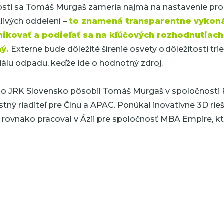
nosti sa Tomáš Murgaš zameria najmä na nastavenie pr
livých oddelení –
to znamená transparentne vykonáv
kovať a podieľať sa na kľúčových rozhodnutiach 
ý.
Externe bude dôležité šírenie osvety o dôležitosti tr
iálu odpadu, keďže ide o hodnotný zdroj.
o JRK Slovensko pôsobil Tomáš Murgaš v spoločnosti
tný riaditeľ pre Čínu a APAC. Ponúkal inovatívne 3D rieš
 rovnako pracoval v Ázii pre spoločnosť MBA Empire, kt