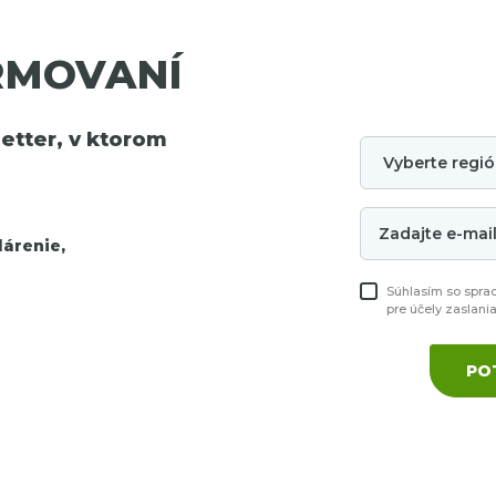
RMOVANÍ
tter, v ktorom
árenie,
Súhlasím so spra
pre účely zaslani
PO