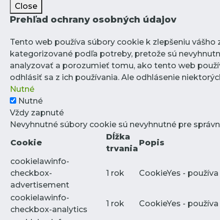
Close
Prehľad ochrany osobných údajov
Tento web používa súbory cookie k zlepšeniu vášho zá
kategorizované podľa potreby, pretože sú nevyhnutn
analyzovať a porozumieť tomu, ako tento web použív
odhlásiť sa z ich používania. Ale odhlásenie niektor
Nutné
Nutné
Vždy zapnuté
Nevyhnutné súbory cookie sú nevyhnutné pre správn
Dĺžka
Cookie
Popis
trvania
cookielawinfo-
checkbox-
1 rok
CookieYes - používa
advertisement
cookielawinfo-
1 rok
CookieYes - používa
checkbox-analytics