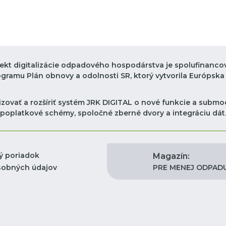
jekt digitalizácie odpadového hospodárstva je spolufinanco
ogramu Plán obnovy a odolnosti SR, ktorý vytvorila Európska 
zovať a rozšíriť systém JRK DIGITAL o nové funkcie a submod
poplatkové schémy, spoločné zberné dvory a integráciu dát
ý poriadok
Magazín:
PRE MENEJ ODPAD
sobných údajov