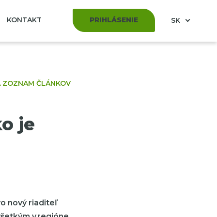
KONTAKT
PRIHLÁSENIE
SK
A ZOZNAM ČLÁNKOV
o je
 nový riaditeľ
všetkým v regióne