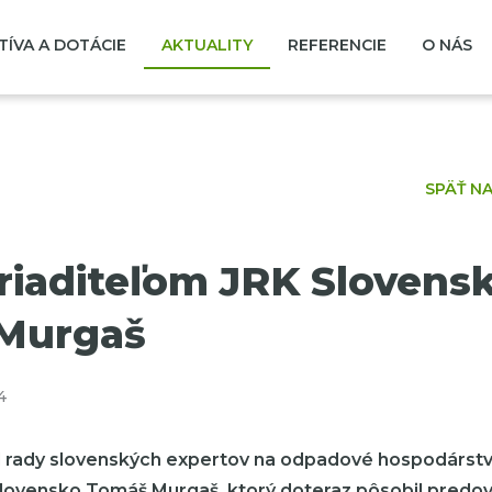
TÍVA A DOTÁCIE
AKTUALITY
REFERENCIE
O NÁS
SPÄŤ N
iaditeľom JRK Slovensk
Murgaš
4
il rady slovenských expertov na odpadové hospodárstvo
Slovensko Tomáš Murgaš, ktorý doteraz pôsobil predo