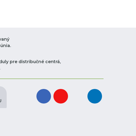
vaný
únia.
uly pre distribučné centrá,
.
facebook
youtube
instagram
linkedin
U