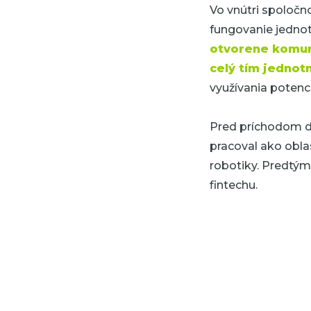
Vo vnútri spoloč
fungovanie jednot
otvorene komuni
celý tím jednotn
využívania potenc
Pred príchodom d
pracoval ako oblas
robotiky. Predtým
fintechu.