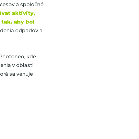
ocesov a spoločné
ať aktivity,
tak, aby bol
iedenia odpadov a
 Photoneo, kde
enia v oblasti
orá sa venuje