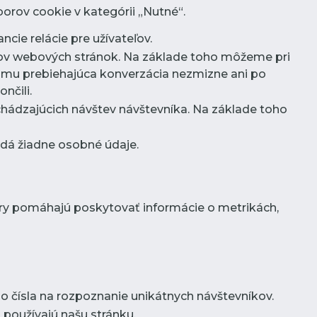
orov cookie v kategórii „Nutné“.
ncie relácie pre užívateľov.
íkov webových stránok. Na základe toho môžeme pri
omu prebiehajúca konverzácia nezmizne ani po
nčili.
chádzajúcich návštev návštevníka. Na základe toho
ladá žiadne osobné údaje.
ory pomáhajú poskytovať informácie o metrikách,
 čísla na rozpoznanie unikátnych návštevníkov.
 používajú našu stránku.