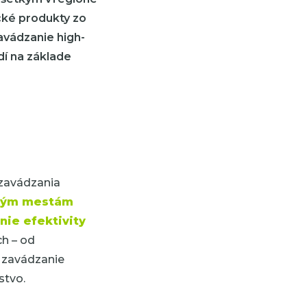
cké produkty zo
avádzanie high-
dí na základe
i zavádzania
ským mestám
nie efektivity
ch – od
o zavádzanie
stvo.