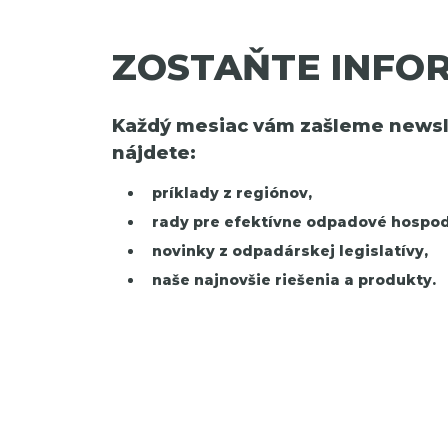
ZOSTAŇTE INFO
Každý mesiac vám zašleme newsle
nájdete:
príklady z regiónov,
rady pre efektívne odpadové hospod
novinky z odpadárskej legislatívy,
naše najnovšie riešenia a produkty.