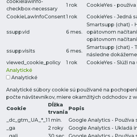
cookielawinfo-
1 rok
CookieYes - používa
checkbox-necessary
CookieLawInfoConsent
1 rok
CookieYes - Jedná sa
Smartsupp (chat) - 
ssupp.vid
6 mes.
opätovnom načítaní 
opätovnom načítaní 
Smartsupp (chat) - 
ssupp.visits
6 mes.
následne dokážeme p
viewed_cookie_policy
1 rok
CookieYes - Slúži na
Analytické
Analytické
Analytické súbory cookie sú používané na pochopeni
počte návštevníkov, miere okamžitých odchodov z we
Dĺžka
Cookie
Popis
trvania
_dc_gtm_UA_*_1
1 min.
Google Analytics - Používa 
_ga
2 roky
Google Analytics - Ukladá 
_gali
30 sec.
Google Analytics - Používa 