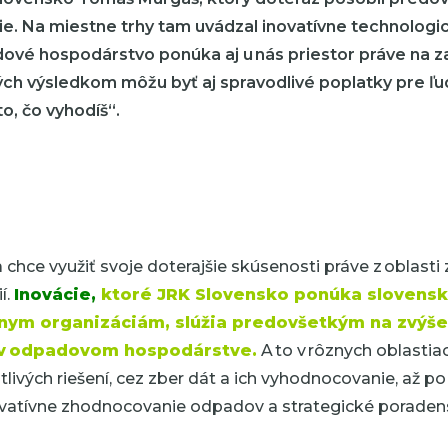
e. Na miestne trhy tam uvádzal inovatívne technologi
ové hospodárstvo ponúka aj u nás priestor práve na z
rých výsledkom môžu byť aj spravodlivé poplatky pre ľu
o, čo vyhodíš“.
ľa chce využiť svoje doterajšie skúsenosti práve z oblast
í.
Inovácie
,
ktoré JRK Slovensko ponúka sloven
znym organizáciám, slúžia predovšetkým na zvýše
i v odpadovom hospodárstve.
A to v rôznych oblastia
otlivých riešení, cez zber dát a ich vyhodnocovanie, až p
ovatívne zhodnocovanie odpadov a strategické poraden