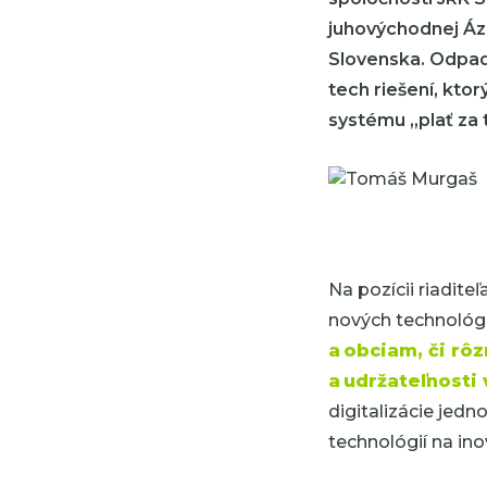
juhovýchodnej Ázi
Slovenska. Odpad
tech riešení, kto
systému „plať za t
Na
pozícii riadite
nových technológi
a obciam, či rô
a udržateľnost
digitalizácie jedn
technológií na in