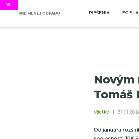
RIEŠENIA
LEGISLA
PRE MENEJ ODPADU
Novým r
Tomáš 
Všetky
|
31.01.202
Od januára rozšír
spoločnosti JRK 