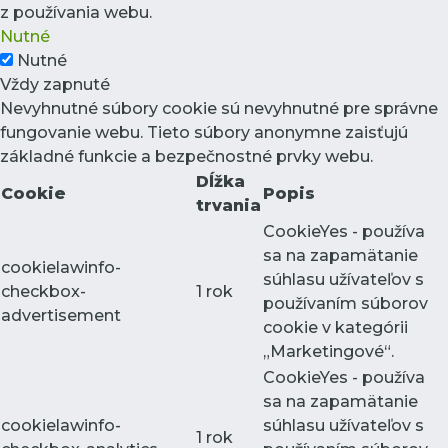
z používania webu.
Nutné
Nutné
Vždy zapnuté
Nevyhnutné súbory cookie sú nevyhnutné pre správne
fungovanie webu. Tieto súbory anonymne zaisťujú
základné funkcie a bezpečnostné prvky webu.
Dĺžka
Cookie
Popis
trvania
CookieYes - používa
sa na zapamätanie
cookielawinfo-
súhlasu užívateľov s
checkbox-
1 rok
používaním súborov
advertisement
cookie v kategórii
„Marketingové“.
CookieYes - používa
sa na zapamätanie
cookielawinfo-
súhlasu užívateľov s
1 rok