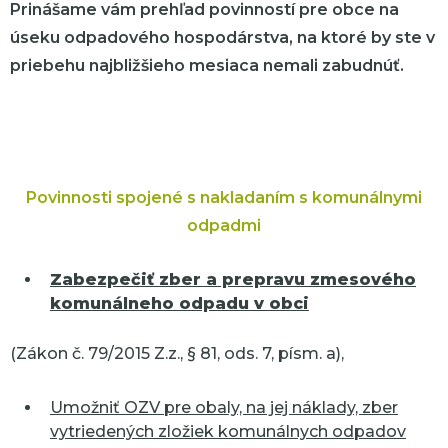
Prinášame vám prehľad povinností pre obce na
úseku odpadového hospodárstva, na ktoré by ste v
priebehu najbližšieho mesiaca nemali zabudnúť.
Povinnosti spojené s nakladaním s komunálnymi
odpadmi
Zabezpečiť zber a prepravu zmesového
komunálneho odpadu v obci
(Zákon č. 79/2015 Z.z., § 81, ods. 7, písm. a),
Umožniť OZV pre obaly, na jej náklady, zber
vytriedených zložiek komunálnych odpadov