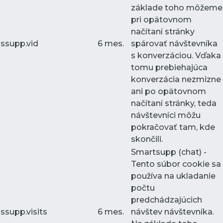
základe toho môžeme
pri opätovnom
načítaní stránky
ssupp.vid
6 mes.
spárovať návštevníka
s konverzáciou. Vďaka
tomu prebiehajúca
konverzácia nezmizne
ani po opätovnom
načítaní stránky, teda
návštevníci môžu
pokračovať tam, kde
skončili.
Smartsupp (chat) -
Tento súbor cookie sa
používa na ukladanie
počtu
predchádzajúcich
ssupp.visits
6 mes.
návštev návštevníka.