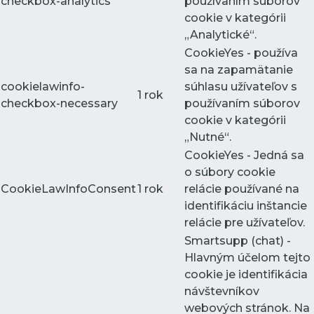
checkbox-analytics
používaním súborov
cookie v kategórii
„Analytické“.
CookieYes - používa
sa na zapamätanie
cookielawinfo-
súhlasu užívateľov s
1 rok
checkbox-necessary
používaním súborov
cookie v kategórii
„Nutné“.
CookieYes - Jedná sa
o súbory cookie
CookieLawInfoConsent
1 rok
relácie používané na
identifikáciu inštancie
relácie pre užívateľov.
Smartsupp (chat) -
Hlavným účelom tejto
cookie je identifikácia
návštevníkov
webových stránok. Na