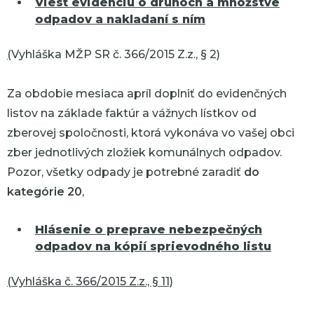
Viesť evidenciu o druhoch a množstve
odpadov a nakladaní s ním
(
Vyhláška MŽP SR č. 366/2015 Z.z., § 2)
Za obdobie mesiaca apríl doplniť do evidenčných
listov na základe faktúr a vážnych lístkov od
zberovej spoločnosti, ktorá vykonáva vo vašej obci
zber jednotlivých zložiek komunálnych odpadov.
Pozor, všetky odpady je potrebné zaradiť
do
kategórie 20
,
Hlásenie o preprave nebezpečných
odpadov na kópií sprievodného listu
(Vyhláška č. 366/2015 Z.z., § 11)