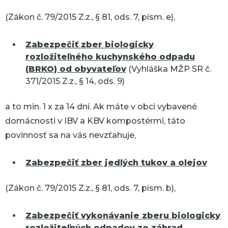
(
Zákon č. 79/2015 Z.z., § 81, ods. 7, písm. e),
Zabezpečiť zber biologicky
rozložiteľného kuchynského odpadu
(BRKO) od obyvateľov
(Vyhláška MŽP SR č.
371/2015 Z.z., § 14, ods. 9)
a to min. 1 x za 14 dní. Ak máte v obci vybavené
domácnosti v IBV a KBV kompostérmi, táto
povinnosť sa na vás nevzťahuje,
Zabezpečiť zber jedlých tukov a olejov
(Zákon č. 79/2015 Z.z., § 81, ods. 7, písm. b),
Zabezpečiť vykonávanie zberu biologicky
rozložiteľných odpadov zo záhrad