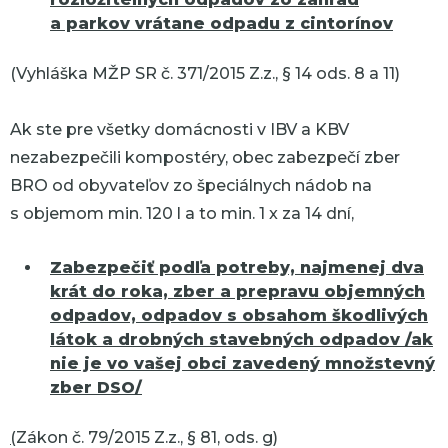
a parkov vrátane odpadu z cintorínov
(Vyhláška MŽP SR č. 371/2015 Z.z., § 14 ods. 8 a 11)
Ak ste pre všetky domácnosti v IBV a KBV
nezabezpečili kompostéry, obec zabezpečí zber
BRO od obyvateľov zo špeciálnych nádob na
s objemom min. 120 l a to min. 1 x za 14 dní,
Zabezpečiť podľa potreby, najmenej dva
krát do roka, zber a prepravu objemných
odpadov, odpadov s obsahom škodlivých
látok a drobných stavebných odpadov /ak
nie je vo vašej obci zavedený množstevný
zber DSO/
(
Zákon č. 79/2015 Z.z., § 81, ods. g)