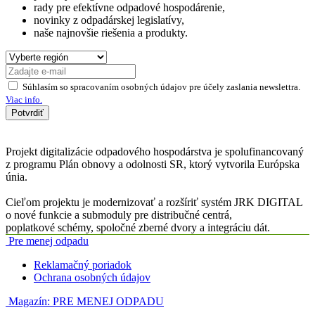
rady pre efektívne odpadové hospodárenie,
novinky z odpadárskej legislatívy,
naše najnovšie riešenia a produkty.
Súhlasím so spracovaním osobných údajov pre účely zaslania newslettra.
Viac info.
Potvrdiť
Projekt digitalizácie odpadového hospodárstva je spolufinancovaný
z programu Plán obnovy a odolnosti SR, ktorý vytvorila Európska
únia.
Cieľom projektu je modernizovať a rozšíriť systém JRK DIGITAL
o nové funkcie a submoduly pre distribučné centrá,
poplatkové schémy, spoločné zberné dvory a integráciu dát.
Pre menej odpadu
Reklamačný poriadok
Ochrana osobných údajov
Magazín:
PRE MENEJ ODPADU