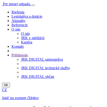
Pre menej odpadu
Riešenia
Legislatíva a dotácie
Aktuality
Referencie
O nás
O nás
JRK v médiách
Kariéra
Kontakt
Prihlásenie
JRK DIGITAL samospráva
JRK DIGITAL technické služby
JRK DIGITAL občan
SK
CZ
Späť na zoznam článkov