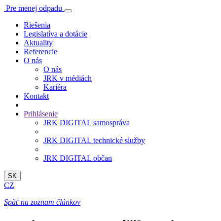
Pre menej odpadu
Riešenia
Legislatíva a dotácie
Aktuality
Referencie
O nás
O nás
JRK v médiách
Kariéra
Kontakt
Prihlásenie
JRK DIGITAL samospráva
JRK DIGITAL technické služby
JRK DIGITAL občan
SK
CZ
Späť na zoznam článkov