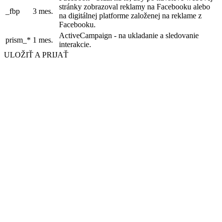
stránky zobrazoval reklamy na Facebooku alebo
_fbp
3 mes.
na digitálnej platforme založenej na reklame z
Facebooku.
ActiveCampaign - na ukladanie a sledovanie
prism_*
1 mes.
interakcie.
ULOŽIŤ A PRIJAŤ