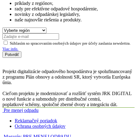
príklady z regiónov,
rady pre efektívne odpadové hospodárenie,
novinky z odpadárskej legislatívy,
naše najnovšie riešenia a produkty.
Súhlasím so spracovaním osobných údajov pre účely zaslania newslettra.
Viac info.
Potvrdiť
Projekt digitalizácie odpadového hospodárstva je spolufinancovaný
z programu Plán obnovy a odolnosti SR, ktorý vytvorila Európska
únia.
Cieľom projektu je modernizovať a rozšíriť systém JRK DIGITAL
o nové funkcie a submoduly pre distribučné centrá,
poplatkové schémy, spoločné zberné dvory a integráciu dát.
Pre menej odpadu
Reklamačný poriadok
Ochrana osobných údajov
Magazín:
PRE MENEJ ODPADU