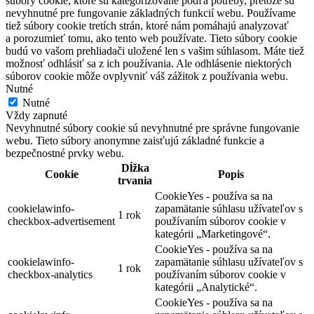
súbory cookie, ktoré sú kategorizované podľa potreby, pretože sú
nevyhnutné pre fungovanie základných funkcií webu. Používame
tiež súbory cookie tretích strán, ktoré nám pomáhajú analyzovať
a porozumieť tomu, ako tento web používate. Tieto súbory cookie
budú vo vašom prehliadači uložené len s vašim súhlasom. Máte tiež
možnosť odhlásiť sa z ich používania. Ale odhlásenie niektorých
súborov cookie môže ovplyvniť váš zážitok z používania webu.
Nutné
Nutné
Vždy zapnuté
Nevyhnutné súbory cookie sú nevyhnutné pre správne fungovanie
webu. Tieto súbory anonymne zaisťujú základné funkcie a
bezpečnostné prvky webu.
Dĺžka
Cookie
Popis
trvania
CookieYes - používa sa na
cookielawinfo-
zapamätanie súhlasu užívateľov s
1 rok
checkbox-advertisement
používaním súborov cookie v
kategórii „Marketingové“.
CookieYes - používa sa na
cookielawinfo-
zapamätanie súhlasu užívateľov s
1 rok
checkbox-analytics
používaním súborov cookie v
kategórii „Analytické“.
CookieYes - používa sa na