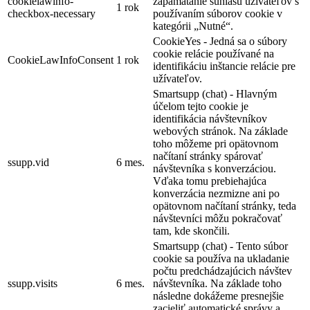
cookielawinfo-
zapamätanie súhlasu užívateľov s
1 rok
checkbox-necessary
používaním súborov cookie v
kategórii „Nutné“.
CookieYes - Jedná sa o súbory
cookie relácie používané na
CookieLawInfoConsent
1 rok
identifikáciu inštancie relácie pre
užívateľov.
Smartsupp (chat) - Hlavným
účelom tejto cookie je
identifikácia návštevníkov
webových stránok. Na základe
toho môžeme pri opätovnom
načítaní stránky spárovať
ssupp.vid
6 mes.
návštevníka s konverzáciou.
Vďaka tomu prebiehajúca
konverzácia nezmizne ani po
opätovnom načítaní stránky, teda
návštevníci môžu pokračovať
tam, kde skončili.
Smartsupp (chat) - Tento súbor
cookie sa používa na ukladanie
počtu predchádzajúcich návštev
ssupp.visits
6 mes.
návštevníka. Na základe toho
následne dokážeme presnejšie
zacieliť automatické správy a