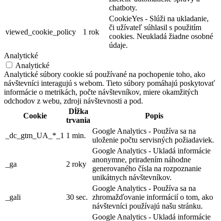
chatboty.
CookieYes - Slúži na ukladanie,
či užívateľ súhlasil s použitím
viewed_cookie_policy
1 rok
cookies. Neukladá žiadne osobné
údaje.
Analytické
Analytické
Analytické súbory cookie sú používané na pochopenie toho, ako
návštevníci interagujú s webom. Tieto súbory pomáhajú poskytovať
informácie o metrikách, počte návštevníkov, miere okamžitých
odchodov z webu, zdroji návštevnosti a pod.
Dĺžka
Cookie
Popis
trvania
Google Analytics - Používa sa na
_dc_gtm_UA_*_1
1 min.
uloženie počtu servisných požiadaviek.
Google Analytics - Ukladá informácie
anonymne, priradením náhodne
_ga
2 roky
generovaného čísla na rozpoznanie
unikátnych návštevníkov.
Google Analytics - Používa sa na
_gali
30 sec.
zhromažďovanie informácií o tom, ako
návštevníci používajú našu stránku.
Google Analytics - Ukladá informácie