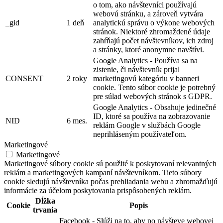
o tom, ako návštevníci používajú
webovú stránku, a zároveň vytvára
_gid
1 deň
analytickú správu o výkone webových
stránok. Niektoré zhromaždené údaje
zahŕňajú počet návštevníkov, ich zdroj
a stránky, ktoré anonymne navštívi.
Google Analytics - Používa sa na
zistenie, či návštevník prijal
CONSENT
2 roky
marketingovú kategóriu v banneri
cookie. Tento súbor cookie je potrebný
pre súlad webových stránok s GDPR.
Google Analytics - Obsahuje jedinečné
ID, ktoré sa používa na zobrazovanie
NID
6 mes.
reklám Google v službách Google
neprihláseným používateľom.
Marketingové
Marketingové
Marketingové súbory cookie sú použité k poskytovaní relevantných
reklám a marketingových kampaní návštevníkom. Tieto súbory
cookie sledujú návštevníka počas prehliadania webu a zhromažďujú
informácie za účelom poskytovania prispôsobených reklám.
Dĺžka
Cookie
Popis
trvania
Facebook - Slúži na to, aby po návšteve webovej