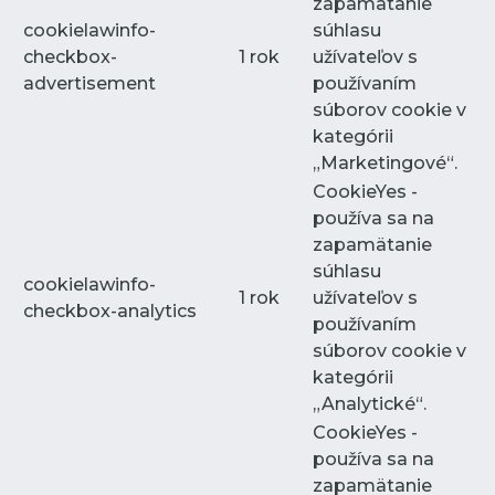
zapamätanie
cookielawinfo-
súhlasu
checkbox-
1 rok
užívateľov s
advertisement
používaním
súborov cookie v
kategórii
„Marketingové“.
CookieYes -
používa sa na
zapamätanie
súhlasu
cookielawinfo-
1 rok
užívateľov s
checkbox-analytics
používaním
súborov cookie v
kategórii
„Analytické“.
CookieYes -
používa sa na
zapamätanie