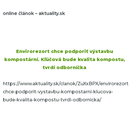
online článok – aktuality.sk
Envirorezort chce podporiť výstavbu
kompostární. Kľúčová bude kvalita kompostu,
tvrdí odborníčka
https://www.aktuality.sk/clanok/ZuXxBPX/envirorezort
chce-podporit-vystavbu-kompostarni-klucova-
bude-kvalita-kompostu-tvrdi-odbornicka/