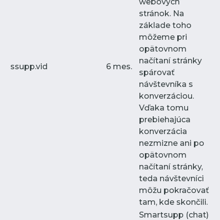
webových
stránok. Na
základe toho
môžeme pri
opätovnom
načítaní stránky
ssupp.vid
6 mes.
spárovať
návštevníka s
konverzáciou.
Vďaka tomu
prebiehajúca
konverzácia
nezmizne ani po
opätovnom
načítaní stránky,
teda návštevníci
môžu pokračovať
tam, kde skončili.
Smartsupp (chat)