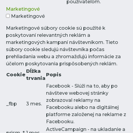
používateľom.
Marketingové
Marketingové
Marketingové súbory cookie sú použité k
poskytovaní relevantných reklám a
marketingových kampaní návštevníkom. Tieto
súbory cookie sledujú návštevníka počas
prehliadania webu a zhromažďujú informácie za
účelom poskytovania prispôsobených reklám.
Dĺžka
Cookie
Popis
trvania
Facebook - Slúži na to, aby po
návšteve webovej stránky
zobrazoval reklamy na
_fbp
3 mes.
Facebooku alebo na digitálnej
platforme založenej na reklame z
Facebooku.
ActiveCampaign - na ukladanie a
prism_*
1 mes.