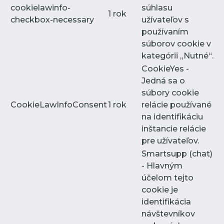
cookielawinfo-
súhlasu
1 rok
checkbox-necessary
užívateľov s
používaním
súborov cookie v
kategórii „Nutné“.
CookieYes -
Jedná sa o
súbory cookie
CookieLawInfoConsent
1 rok
relácie používané
na identifikáciu
inštancie relácie
pre užívateľov.
Smartsupp (chat)
- Hlavným
účelom tejto
cookie je
identifikácia
návštevníkov