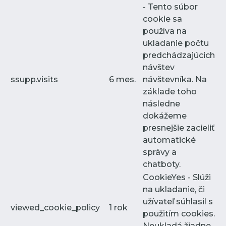
- Tento súbor
cookie sa
používa na
ukladanie počtu
predchádzajúcich
návštev
ssupp.visits
6 mes.
návštevníka. Na
základe toho
následne
dokážeme
presnejšie zacieliť
automatické
správy a
chatboty.
CookieYes - Slúži
na ukladanie, či
užívateľ súhlasil s
viewed_cookie_policy
1 rok
použitím cookies.
Neukladá žiadne