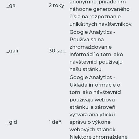
anonymne, priradením
_ga
2 roky
náhodne generovaného
čísla na rozpoznanie
unikátnych návštevníkov.
Google Analytics -
Používa sa na
zhromažďovanie
_gali
30 sec.
informácií o tom, ako
návštevníci používajú
našu stránku.
Google Analytics -
Ukladá informácie o
tom, ako návštevníci
používajú webovú
stránku, a zároveň
vytvára analytickú
_gid
1 deň
správu o výkone
webových stránok.
Niektoré zhromaždené