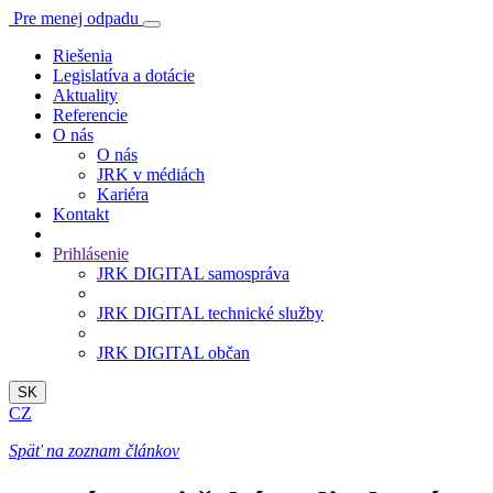
Pre menej odpadu
Riešenia
Legislatíva a dotácie
Aktuality
Referencie
O nás
O nás
JRK v médiách
Kariéra
Kontakt
Prihlásenie
JRK DIGITAL samospráva
JRK DIGITAL technické služby
JRK DIGITAL občan
SK
CZ
Späť na zoznam článkov