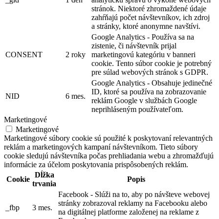
stránok. Niektoré zhromaždené údaje
zahŕňajú počet návštevníkov, ich zdroj
a stránky, ktoré anonymne navštívi.
Google Analytics - Používa sa na
zistenie, či návštevník prijal
CONSENT
2 roky
marketingovú kategóriu v banneri
cookie. Tento súbor cookie je potrebný
pre súlad webových stránok s GDPR.
Google Analytics - Obsahuje jedinečné
ID, ktoré sa používa na zobrazovanie
NID
6 mes.
reklám Google v službách Google
neprihláseným používateľom.
Marketingové
Marketingové
Marketingové súbory cookie sú použité k poskytovaní relevantných
reklám a marketingových kampaní návštevníkom. Tieto súbory
cookie sledujú návštevníka počas prehliadania webu a zhromažďujú
informácie za účelom poskytovania prispôsobených reklám.
Dĺžka
Cookie
Popis
trvania
Facebook - Slúži na to, aby po návšteve webovej
stránky zobrazoval reklamy na Facebooku alebo
_fbp
3 mes.
na digitálnej platforme založenej na reklame z