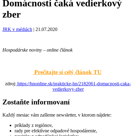
Domácnosti čaká vedierkový
zber
JRK v médiách
|
21.07.2020
Hospodárske noviny – online článok
Prečítajte si celý článok TU
zdroj:
https://hnonline.sk/prakticke-hn/2182061-domacnosti-caka-
vedierkovy-zber
Zostaňte informovaní
Každý mesiac vám zašleme newsletter, v ktorom nájdete:
príklady z regiónov,
rady pre efektívne odpadové hospodárenie,