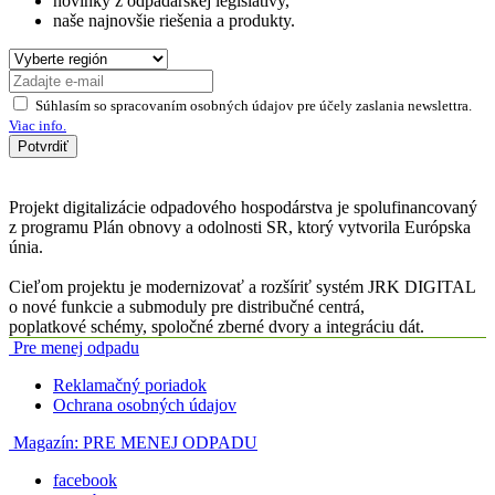
novinky z odpadárskej legislatívy,
naše najnovšie riešenia a produkty.
Súhlasím so spracovaním osobných údajov pre účely zaslania newslettra.
Viac info.
Potvrdiť
Projekt digitalizácie odpadového hospodárstva je spolufinancovaný
z programu Plán obnovy a odolnosti SR, ktorý vytvorila Európska
únia.
Cieľom projektu je modernizovať a rozšíriť systém JRK DIGITAL
o nové funkcie a submoduly pre distribučné centrá,
poplatkové schémy, spoločné zberné dvory a integráciu dát.
Pre menej odpadu
Reklamačný poriadok
Ochrana osobných údajov
Magazín:
PRE MENEJ ODPADU
facebook