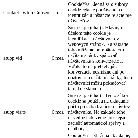
CookieYes - Jedná sa o súbory
cookie relácie používané na
CookieLawInfoConsent
1 rok
identifikáciu inštancie relácie pre
užívateľov.
Smartsupp (chat) - Hlavným
účelom tejto cookie je
identifikácia návštevníkov
webových stránok. Na základe
toho môžeme pri opätovnom
načítaní stránky spárovať
ssupp.vid
6 mes.
návštevníka s konverzáciou.
Vďaka tomu prebiehajúca
konverzácia nezmizne ani po
opätovnom načítaní stránky, teda
návštevníci môžu pokračovať
tam, kde skončili.
Smartsupp (chat) - Tento súbor
cookie sa používa na ukladanie
počtu predchádzajúcich návštev
ssupp.visits
6 mes.
návštevníka. Na základe toho
následne dokážeme presnejšie
zacieliť automatické správy a
chatboty.
CookieYes - Slúži na ukladanie,