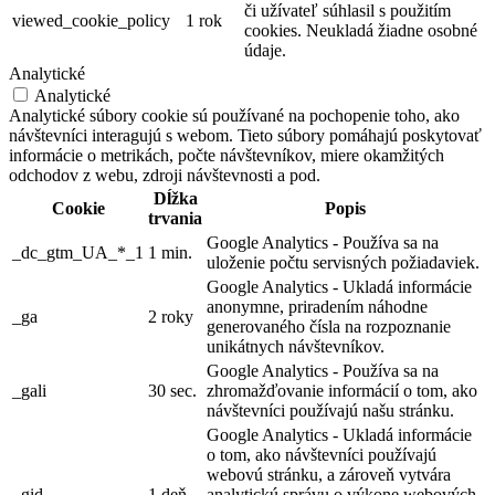
či užívateľ súhlasil s použitím
viewed_cookie_policy
1 rok
cookies. Neukladá žiadne osobné
údaje.
Analytické
Analytické
Analytické súbory cookie sú používané na pochopenie toho, ako
návštevníci interagujú s webom. Tieto súbory pomáhajú poskytovať
informácie o metrikách, počte návštevníkov, miere okamžitých
odchodov z webu, zdroji návštevnosti a pod.
Dĺžka
Cookie
Popis
trvania
Google Analytics - Používa sa na
_dc_gtm_UA_*_1
1 min.
uloženie počtu servisných požiadaviek.
Google Analytics - Ukladá informácie
anonymne, priradením náhodne
_ga
2 roky
generovaného čísla na rozpoznanie
unikátnych návštevníkov.
Google Analytics - Používa sa na
_gali
30 sec.
zhromažďovanie informácií o tom, ako
návštevníci používajú našu stránku.
Google Analytics - Ukladá informácie
o tom, ako návštevníci používajú
webovú stránku, a zároveň vytvára
_gid
1 deň
analytickú správu o výkone webových