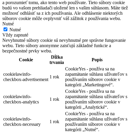
a porozumieť tomu, ako tento web používate. Tieto súbory cookie
budú vo vašom prehliadači uložené len s vašim súhlasom. Máte tiež
možnosť odhlásiť sa z ich používania. Ale odhlásenie niektorých
súborov cookie môže ovplyvniť váš zážitok z používania webu.
Nutné
Nutné
Vždy zapnuté
Nevyhnutné súbory cookie sú nevyhnutné pre správne fungovanie
webu. Tieto súbory anonymne zaisťujú základné funkcie a
bezpečnostné prvky webu.
Dĺžka
Cookie
Popis
trvania
CookieYes - používa sa na
cookielawinfo-
zapamätanie súhlasu užívateľov s
1 rok
checkbox-advertisement
používaním súborov cookie v
kategórii „Marketingové“.
CookieYes - používa sa na
cookielawinfo-
zapamätanie súhlasu užívateľov s
1 rok
checkbox-analytics
používaním súborov cookie v
kategórii „Analytické“.
CookieYes - používa sa na
cookielawinfo-
zapamätanie súhlasu užívateľov s
1 rok
checkbox-necessary
používaním súborov cookie v
kategórii „Nutné“.