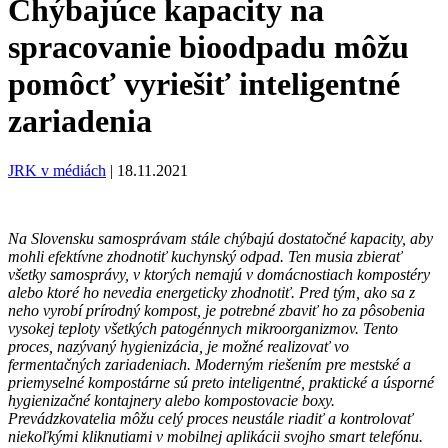
Chýbajúce kapacity na
spracovanie bioodpadu môžu
pomôcť vyriešiť inteligentné
zariadenia
JRK v médiách
|
18.11.2021
Na Slovensku samosprávam stále chýbajú dostatočné kapacity, aby
mohli efektívne zhodnotiť kuchynský odpad. Ten musia zbierať
všetky samosprávy, v ktorých nemajú v domácnostiach kompostéry
alebo ktoré ho nevedia energeticky zhodnotiť. Pred tým, ako sa z
neho vyrobí prírodný kompost, je potrebné zbaviť ho za pôsobenia
vysokej teploty všetkých patogénnych mikroorganizmov. Tento
proces, nazývaný hygienizácia, je možné realizovať vo
fermentačných zariadeniach. Moderným riešením pre mestské a
priemyselné kompostárne sú preto inteligentné, praktické a úsporné
hygienizačné kontajnery alebo kompostovacie boxy.
Prevádzkovatelia môžu celý proces neustále riadiť a kontrolovať
niekoľkými kliknutiami v mobilnej aplikácii svojho smart telefónu.