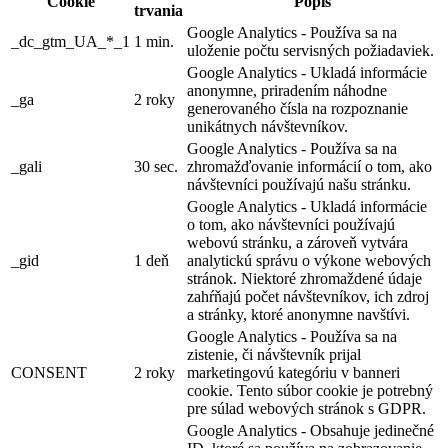
Cookie
Popis
trvania
Google Analytics - Používa sa na
_dc_gtm_UA_*_1
1 min.
uloženie počtu servisných požiadaviek.
Google Analytics - Ukladá informácie
anonymne, priradením náhodne
_ga
2 roky
generovaného čísla na rozpoznanie
unikátnych návštevníkov.
Google Analytics - Používa sa na
_gali
30 sec.
zhromažďovanie informácií o tom, ako
návštevníci používajú našu stránku.
Google Analytics - Ukladá informácie
o tom, ako návštevníci používajú
webovú stránku, a zároveň vytvára
_gid
1 deň
analytickú správu o výkone webových
stránok. Niektoré zhromaždené údaje
zahŕňajú počet návštevníkov, ich zdroj
a stránky, ktoré anonymne navštívi.
Google Analytics - Používa sa na
zistenie, či návštevník prijal
CONSENT
2 roky
marketingovú kategóriu v banneri
cookie. Tento súbor cookie je potrebný
pre súlad webových stránok s GDPR.
Google Analytics - Obsahuje jedinečné