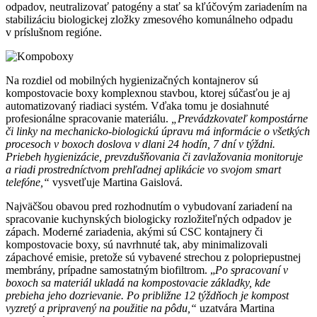
odpadov, neutralizovať patogény a stať sa kľúčovým zariadením na
stabilizáciu biologickej zložky zmesového komunálneho odpadu
v príslušnom regióne.
Na rozdiel od mobilných hygienizačných kontajnerov sú
kompostovacie boxy komplexnou stavbou, ktorej súčasťou je aj
automatizovaný riadiaci systém. Vďaka tomu je dosiahnuté
profesionálne spracovanie materiálu.
„Prevádzkovateľ kompostárne
či linky na mechanicko-biologickú úpravu má informácie o všetkých
procesoch v boxoch doslova v dlani 24 hodín, 7 dní v týždni.
Priebeh hygienizácie, prevzdušňovania či zavlažovania monitoruje
a riadi prostredníctvom prehľadnej aplikácie vo svojom smart
telefóne,“
vysvetľuje Martina Gaislová.
Najväčšou obavou pred rozhodnutím o vybudovaní zariadení na
spracovanie kuchynských biologicky rozložiteľných odpadov je
zápach. Moderné zariadenia, akými sú CSC kontajnery či
kompostovacie boxy, sú navrhnuté tak, aby minimalizovali
zápachové emisie, pretože sú vybavené strechou z polopriepustnej
membrány, prípadne samostatným biofiltrom. „
Po spracovaní v
boxoch sa materiál ukladá na kompostovacie základky, kde
prebieha jeho dozrievanie. Po približne 12 týždňoch je kompost
vyzretý a pripravený na použitie na pôdu,“
uzatvára Martina