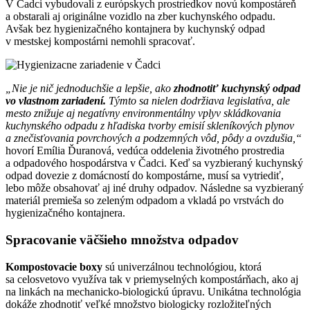
V Čadci vybudovali z európskych prostriedkov novú kompostáreň
a obstarali aj originálne vozidlo na zber kuchynského odpadu.
Avšak bez hygienizačného kontajnera by kuchynský odpad
v mestskej kompostárni nemohli spracovať.
„Nie je nič jednoduchšie a lepšie, ako
zhodnotiť kuchynský odpad
vo vlastnom zariadení.
Týmto sa nielen dodržiava legislatíva, ale
mesto znižuje aj negatívny environmentálny vplyv skládkovania
kuchynského odpadu z hľadiska tvorby emisií skleníkových plynov
a znečisťovania povrchových a podzemných vôd, pôdy a ovzdušia,“
hovorí Emília Ďuranová, vedúca oddelenia životného prostredia
a odpadového hospodárstva v Čadci.
Keď sa vyzbieraný kuchynský
odpad dovezie z domácností do kompostárne, musí sa vytriediť,
lebo môže obsahovať aj iné druhy odpadov. Následne sa vyzbieraný
materiál premieša so zeleným odpadom a vkladá po vrstvách d
o
hygienizačného kontajnera.
Spracovanie väčšieho množstva odpadov
Kompostovacie boxy
sú univerzálnou technológiou, ktorá
sa celosvetovo využíva tak v priemyselných kompostárňach, ako aj
na linkách na mechanicko-biologickú úpravu. Unikátna technológia
dokáže zhodnotiť veľké množstvo biologicky rozložiteľných