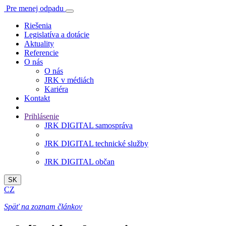
Pre menej odpadu
Riešenia
Legislatíva a dotácie
Aktuality
Referencie
O nás
O nás
JRK v médiách
Kariéra
Kontakt
Prihlásenie
JRK DIGITAL samospráva
JRK DIGITAL technické služby
JRK DIGITAL občan
SK
CZ
Späť na zoznam článkov