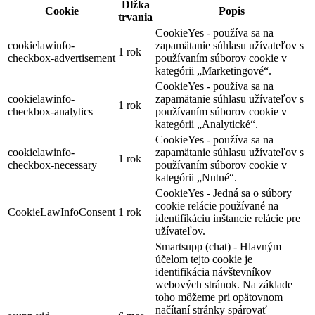
Dĺžka
Cookie
Popis
trvania
CookieYes - používa sa na
cookielawinfo-
zapamätanie súhlasu užívateľov s
1 rok
checkbox-advertisement
používaním súborov cookie v
kategórii „Marketingové“.
CookieYes - používa sa na
cookielawinfo-
zapamätanie súhlasu užívateľov s
1 rok
checkbox-analytics
používaním súborov cookie v
kategórii „Analytické“.
CookieYes - používa sa na
cookielawinfo-
zapamätanie súhlasu užívateľov s
1 rok
checkbox-necessary
používaním súborov cookie v
kategórii „Nutné“.
CookieYes - Jedná sa o súbory
cookie relácie používané na
CookieLawInfoConsent
1 rok
identifikáciu inštancie relácie pre
užívateľov.
Smartsupp (chat) - Hlavným
účelom tejto cookie je
identifikácia návštevníkov
webových stránok. Na základe
toho môžeme pri opätovnom
načítaní stránky spárovať