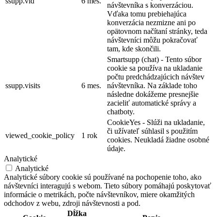
ssupp.vid
6 mes.
návštevníka s konverzáciou.
Vďaka tomu prebiehajúca
konverzácia nezmizne ani po
opätovnom načítaní stránky, teda
návštevníci môžu pokračovať
tam, kde skončili.
Smartsupp (chat) - Tento súbor
cookie sa používa na ukladanie
počtu predchádzajúcich návštev
ssupp.visits
6 mes.
návštevníka. Na základe toho
následne dokážeme presnejšie
zacieliť automatické správy a
chatboty.
CookieYes - Slúži na ukladanie,
či užívateľ súhlasil s použitím
viewed_cookie_policy
1 rok
cookies. Neukladá žiadne osobné
údaje.
Analytické
Analytické
Analytické súbory cookie sú používané na pochopenie toho, ako
návštevníci interagujú s webom. Tieto súbory pomáhajú poskytovať
informácie o metrikách, počte návštevníkov, miere okamžitých
odchodov z webu, zdroji návštevnosti a pod.
Dĺžka