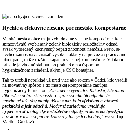
Rýchle a efektívne riešenie pre mestské kompostárne
Mnohé mestá a obce majú vybudované vlastné kompostárne, kde
spracovávajú vyzbieraný zelený biologicky rozložiteľný odpad,
avšak vytriedený kuchynský odpad zhodnotiť nemôžu. Preto, ak
nechce samospráva znášať vysoké náklady na prevoz a spracovanie
bioodpadu, môže rozšíriť kapacitu vlastnej kompostárne. V takom
prípade je vhodné siahnuť po praktickom a úspornom
hygienizačnom zariadení, akým je CSC kontajner.
Tak to urobili napríklad už pred viac ako rokom v Čadci, kde vsadili
na inovatívny spôsob a do mestskej kompostárne zakúpili
hygienizačný fermentor. „
Zariadenie vyvinuli v Rakúsku, kde majú
dlhoročné dobré skúsenosti so spracovaním bioodpadu. Je
navrhnuté tak, aby manipulácia s ním bola
efektívna
a zároveň
praktická a jednoduchá
. Moderné zariadenie umožňuje
hygienizovať biologicky rozložiteľné odpady, vrátane kuchynských
a reštauračných odpadov, kalov a jatočných odpadov,“
vysvetľuje
Martina Gaislová.