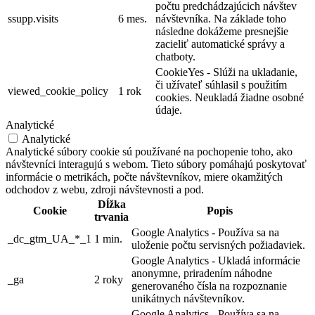
počtu predchádzajúcich návštev
ssupp.visits
6 mes.
návštevníka. Na základe toho
následne dokážeme presnejšie
zacieliť automatické správy a
chatboty.
CookieYes - Slúži na ukladanie,
či užívateľ súhlasil s použitím
viewed_cookie_policy
1 rok
cookies. Neukladá žiadne osobné
údaje.
Analytické
Analytické
Analytické súbory cookie sú používané na pochopenie toho, ako
návštevníci interagujú s webom. Tieto súbory pomáhajú poskytovať
informácie o metrikách, počte návštevníkov, miere okamžitých
odchodov z webu, zdroji návštevnosti a pod.
Dĺžka
Cookie
Popis
trvania
Google Analytics - Používa sa na
_dc_gtm_UA_*_1
1 min.
uloženie počtu servisných požiadaviek.
Google Analytics - Ukladá informácie
anonymne, priradením náhodne
_ga
2 roky
generovaného čísla na rozpoznanie
unikátnych návštevníkov.
Google Analytics - Používa sa na