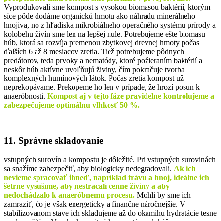
Vyprodukovali sme kompost s vysokou biomasou baktérií, ktorým
síce pôde dodáme organickú hmotu ako náhradu minerálneho
hnojiva, no z hľadiska mikrobiálneho operačného systému prírody a
kolobehu živín sme len na lepšej nule. Potrebujeme ešte biomasu
húb, ktorá sa rozvíja premenou zbytkovej drevnej hmoty počas
ďalších 6 až 8 mesiacov zretia. Tiež potrebujeme pôdnych
predátorov, teda prvoky a nematódy, ktoré požieraním baktérií a
neskôr húb aktívne uvoľňujú živiny, čím pokračuje tvorba
komplexných humínových látok. Počas zretia kompost už
neprekopávame. Prekopeme ho len v prípade, že hrozí posun k
anaeróbnosti.
Kompost aj v tejto fáze pravidelne kontrolujeme a
zabezpečujeme optimálnu vlhkosť 50 %.
11. Správne skladovanie
vstupných surovín a kompostu je dôležité. Pri vstupných surovinách
sa snažíme zabezpečiť, aby biologicky nedegradovali.
Ak ich
nevieme spracovať ihneď, napríklad trávu a hnoj, ideálne ich
šetrne vysušíme, aby nestrácali cenné živiny a aby
nedochádzalo k anaeróbnemu procesu.
Mohli by sme ich
zamraziť, čo je však energeticky a finančne náročnejšie. V
stabilizovanom stave ich skladujeme až do okamihu hydratácie tesne