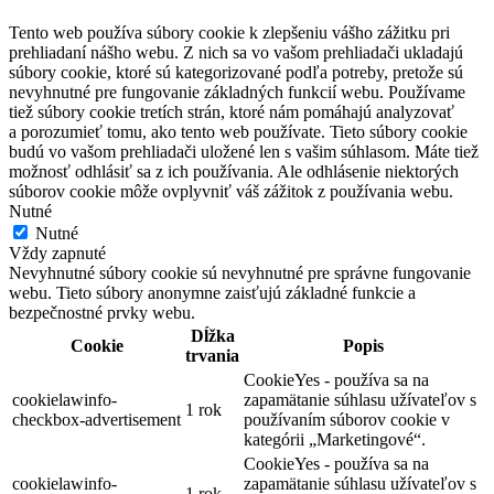
Tento web používa súbory cookie k zlepšeniu vášho zážitku pri
prehliadaní nášho webu. Z nich sa vo vašom prehliadači ukladajú
súbory cookie, ktoré sú kategorizované podľa potreby, pretože sú
nevyhnutné pre fungovanie základných funkcií webu. Používame
tiež súbory cookie tretích strán, ktoré nám pomáhajú analyzovať
a porozumieť tomu, ako tento web používate. Tieto súbory cookie
budú vo vašom prehliadači uložené len s vašim súhlasom. Máte tiež
možnosť odhlásiť sa z ich používania. Ale odhlásenie niektorých
súborov cookie môže ovplyvniť váš zážitok z používania webu.
Nutné
Nutné
Vždy zapnuté
Nevyhnutné súbory cookie sú nevyhnutné pre správne fungovanie
webu. Tieto súbory anonymne zaisťujú základné funkcie a
bezpečnostné prvky webu.
Dĺžka
Cookie
Popis
trvania
CookieYes - používa sa na
cookielawinfo-
zapamätanie súhlasu užívateľov s
1 rok
checkbox-advertisement
používaním súborov cookie v
kategórii „Marketingové“.
CookieYes - používa sa na
cookielawinfo-
zapamätanie súhlasu užívateľov s
1 rok