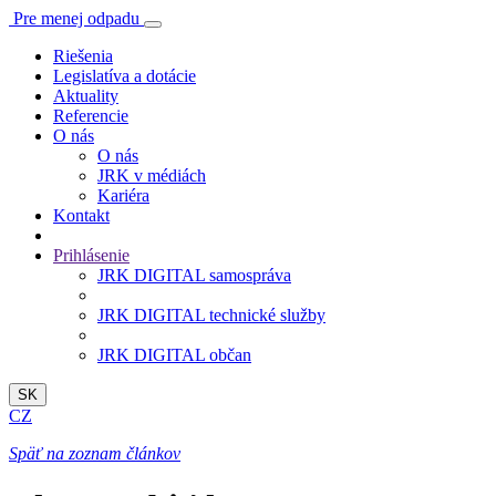
Pre menej odpadu
Riešenia
Legislatíva a dotácie
Aktuality
Referencie
O nás
O nás
JRK v médiách
Kariéra
Kontakt
Prihlásenie
JRK DIGITAL samospráva
JRK DIGITAL technické služby
JRK DIGITAL občan
SK
CZ
Späť na zoznam článkov