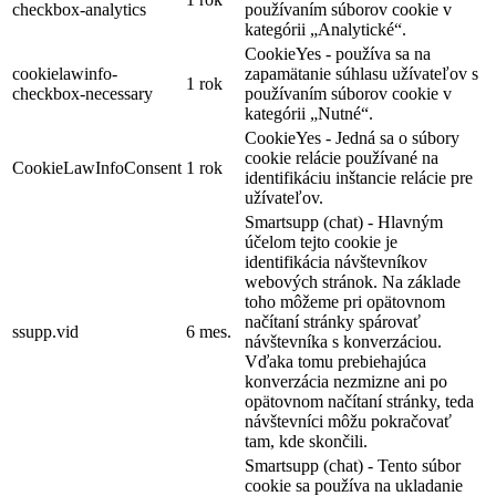
checkbox-analytics
používaním súborov cookie v
kategórii „Analytické“.
CookieYes - používa sa na
cookielawinfo-
zapamätanie súhlasu užívateľov s
1 rok
checkbox-necessary
používaním súborov cookie v
kategórii „Nutné“.
CookieYes - Jedná sa o súbory
cookie relácie používané na
CookieLawInfoConsent
1 rok
identifikáciu inštancie relácie pre
užívateľov.
Smartsupp (chat) - Hlavným
účelom tejto cookie je
identifikácia návštevníkov
webových stránok. Na základe
toho môžeme pri opätovnom
načítaní stránky spárovať
ssupp.vid
6 mes.
návštevníka s konverzáciou.
Vďaka tomu prebiehajúca
konverzácia nezmizne ani po
opätovnom načítaní stránky, teda
návštevníci môžu pokračovať
tam, kde skončili.
Smartsupp (chat) - Tento súbor
cookie sa používa na ukladanie