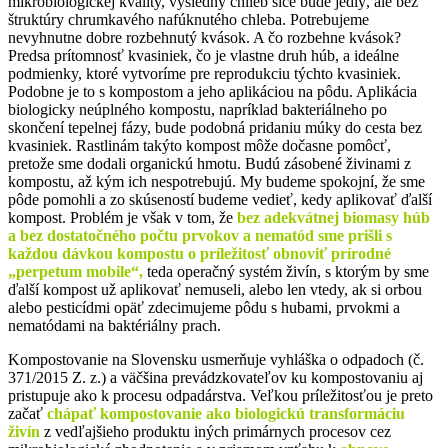
mikrobiologickej kvality, výsledný chlieb síce bude jedlý, ale bez
štruktúry chrumkavého nafúknutého chleba. Potrebujeme
nevyhnutne dobre rozbehnutý kvások. A čo rozbehne kvások?
Predsa prítomnosť kvasiniek, čo je vlastne druh húb, a ideálne
podmienky, ktoré vytvoríme pre reprodukciu týchto kvasiniek.
Podobne je to s kompostom a jeho aplikáciou na pôdu. Aplikácia
biologicky neúplného kompostu, napríklad bakteriálneho po
skončení tepelnej fázy, bude podobná pridaniu múky do cesta bez
kvasiniek. Rastlinám takýto kompost môže dočasne pomôcť,
pretože sme dodali organickú hmotu. Budú zásobené živinami z
kompostu, až kým ich nespotrebujú. My budeme spokojní, že sme
pôde pomohli a zo skúseností budeme vedieť, kedy aplikovať ďalší
kompost. Problém je však v tom, že
bez adekvátnej biomasy húb
a bez dostatočného počtu prvokov a nematód sme
prišli s
každou
dávkou kompostu o príležitosť obnoviť prírodné
„perpetum mobile“,
teda operačný systém živín, s ktorým by sme
ďalší kompost už aplikovať nemuseli, alebo len vtedy, ak si orbou
alebo pesticídmi opäť zdecimujeme pôdu s hubami, prvokmi a
nematódami na baktériálny prach.
Kompostovanie na Slovensku usmerňuje vyhláška o odpadoch (č.
371/2015 Z. z.) a väčšina prevádzkovateľov ku kompostovaniu aj
pristupuje ako k procesu odpadárstva. Veľkou príležitosťou je preto
začať
chápať kompostovanie ako biologickú transformáciu
živín
z vedľajšieho produktu iných primárnych procesov cez