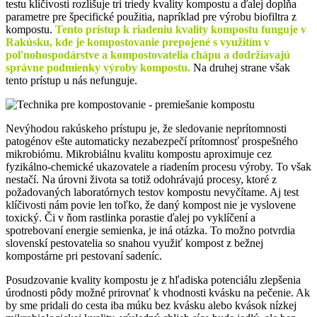
testu klíčivosti rozlišuje tri triedy kvality kompostu a ďalej dopĺňa
parametre pre špecifické použitia, napríklad pre výrobu biofiltra z
kompostu.
Tento prístup k riadeniu kvality kompostu funguje v
Rakúsku, kde je kompostovanie prepojené s využitím v
poľnohospodárstve a kompostovatelia chápu a dodržiavajú
správne podmienky výroby kompostu.
Na druhej strane však
tento prístup u nás nefunguje.
Nevýhodou rakúskeho prístupu je, že sledovanie neprítomnosti
patogénov ešte automaticky nezabezpečí prítomnosť prospešného
mikrobiómu. Mikrobiálnu kvalitu kompostu aproximuje cez
fyzikálno-chemické ukazovatele a riadením procesu výroby. To však
nestačí. Na úrovni života sa totiž odohrávajú procesy, ktoré z
požadovaných laboratórnych testov kompostu nevyčítame. Aj test
klíčivosti nám povie len toľko, že daný kompost nie je vyslovene
toxický. Či v ňom rastlinka porastie ďalej po vyklíčení a
spotrebovaní energie semienka, je iná otázka. To možno potvrdia
slovenskí pestovatelia so snahou využiť kompost z bežnej
kompostárne pri pestovaní sadeníc.
Posudzovanie kvality kompostu je z hľadiska potenciálu zlepšenia
úrodnosti pôdy možné prirovnať k vhodnosti kvásku na pečenie. Ak
by sme pridali do cesta iba múku bez kvásku alebo kvások nízkej