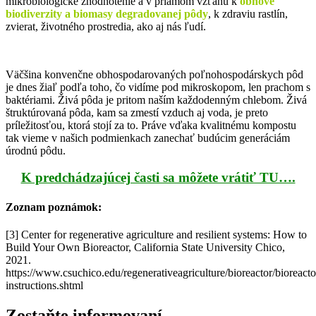
mikrobiologické zhodnotenie a v priamom vzťahu k
obnove
biodiverzity a biomasy degradovanej pôdy
, k zdraviu rastlín,
zvierat, životného prostredia, ako aj nás ľudí.
Väčšina konvenčne obhospodarovaných poľnohospodárskych pôd
je dnes žiaľ podľa toho, čo vidíme pod mikroskopom, len prachom s
baktériami. Živá pôda je pritom naším každodenným chlebom. Živá
štruktúrovaná pôda, kam sa zmestí vzduch aj voda, je preto
príležitosťou, ktorá stojí za to. Práve vďaka kvalitnému kompostu
tak vieme v našich podmienkach zanechať budúcim generáciám
úrodnú pôdu.
K predchádzajúcej časti sa môžete vrátiť TU….
Zoznam poznámok:
[3] Center for regenerative agriculture and resilient systems: How to
Build Your Own Bioreactor, California State University Chico,
2021.
https://www.csuchico.edu/regenerativeagriculture/bioreactor/bioreacto
instructions.shtml
Zostaňte informovaní