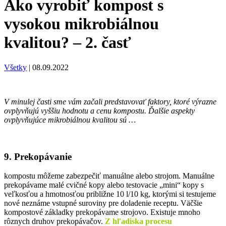
Ako vyrobiť kompost s
vysokou mikrobiálnou
kvalitou? – 2. časť
Všetky
|
08.09.2022
V minulej časti sme vám začali predstavovať faktory, ktoré výrazne
ovplyvňujú vyššiu hodnotu a cenu kompostu. Ďalšie aspekty
ovplyvňujúce mikrobiálnou kvalitou sú …
9. Prekopávanie
kompostu môžeme zabezpečiť manuálne alebo strojom. Manuálne
prekopávame malé cvičné kopy alebo testovacie „mini“ kopy s
veľkosťou a hmotnosťou približne 10 l/10 kg, ktorými si testujeme
nové neznáme vstupné suroviny pre doladenie receptu. Väčšie
kompostové základky prekopávame strojovo. Existuje mnoho
rôznych druhov prekopávačov.
Z hľadiska procesu