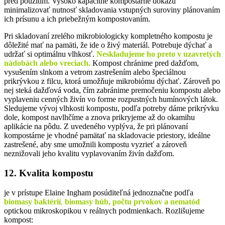
pred použitím. Vysoko kapacitné kompostárne dokážu
minimalizovať nutnosť skladovania vstupných suroviny plánovaním
ich prísunu a ich priebežným kompostovaním.
Pri skladovaní zrelého mikrobiologicky kompletného kompostu je
dôležité mať na pamäti, že ide o živý materiál. Potrebuje dýchať a
udržať si optimálnu vlhkosť.
Neskladujeme ho preto v uzavretých
nádobách alebo vreciach.
Kompost chránime pred dažďom,
vysušením slnkom a vetrom zastrešením alebo špeciálnou
prikrývkou z filcu, ktorá umožňuje mikrobiómu dýchať. Zároveň po
nej steká dažďová voda, čím zabránime premočeniu kompostu alebo
vyplaveniu cenných živín vo forme rozpustných humínových látok.
Sledujeme vývoj vlhkosti kompostu, podľa potreby dáme prikrývku
dole, kompost navlhčíme a znova prikryjeme až do okamihu
aplikácie na pôdu. Z uvedeného vyplýva, že pri plánovaní
kompostárne je vhodné pamätať na skladovacie priestory, ideálne
zastrešené, aby sme umožnili kompostu vyzrieť a zároveň
neznižovali jeho kvalitu vyplavovaním živín dažďom.
12. Kvalita kompostu
je v prístupe Elaine Ingham posúditeľná jednoznačne podľa
biomasy
baktérií
,
biomasy
húb, počtu prvokov a nematód
optickou mikroskopikou v reálnych podmienkach. Rozlišujeme
kompost: