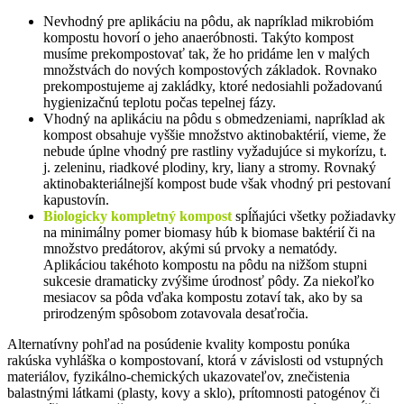
Nevhodný pre aplikáciu na pôdu, ak napríklad mikrobióm
kompostu hovorí o jeho anaeróbnosti. Takýto kompost
musíme prekompostovať tak, že ho pridáme len v malých
množstvách do nových kompostových základok. Rovnako
prekompostujeme aj zakládky, ktoré nedosiahli požadovanú
hygienizačnú teplotu počas tepelnej fázy.
Vhodný na aplikáciu na pôdu s obmedzeniami, napríklad ak
kompost obsahuje vyššie množstvo aktinobaktérií, vieme, že
nebude úplne vhodný pre rastliny vyžadujúce si mykorízu, t.
j. zeleninu, riadkové plodiny, kry, liany a stromy. Rovnaký
aktinobakteriálnejší kompost bude však vhodný pri pestovaní
kapustovín.
Biologicky kompletný kompost
spĺňajúci všetky požiadavky
na minimálny pomer biomasy húb k biomase baktérií či na
množstvo predátorov, akými sú prvoky a nematódy.
Aplikáciou takéhoto kompostu na pôdu na nižšom stupni
sukcesie dramaticky zvýšime úrodnosť pôdy. Za niekoľko
mesiacov sa pôda vďaka kompostu zotaví tak, ako by sa
prirodzeným spôsobom zotavovala desaťročia.
Alternatívny pohľad na posúdenie kvality kompostu ponúka
rakúska vyhláška o kompostovaní, ktorá v závislosti od vstupných
materiálov, fyzikálno-chemických ukazovateľov, znečistenia
balastnými látkami (plasty, kovy a sklo), prítomnosti patogénov či