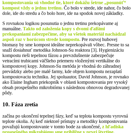
kompostovania sú vhodné tie, ktoré dokážu šetrne „posunúť“
kompost vždy o jednu tretinu.
Čo bolo v strede, ide nahor, čo bolo
dole, ide do stredu a čo bolo hore, ide na spodok novej základky.
S rovnakou logikou posunutia o jednu tretinu prekopávame aj
manuálne.
Takto od založenia kopy s dvomi ďalšími
prekopaniami zabezpečíme, aby sa všetok materiál nachádzal
aspoň raz v horúcom strede kompostu.
Pre rozvoj hubovej
biomasy by sme kompost ideálne neprekopávali vôbec. Presne to sa
snaží dosiahnuť metodika Johnson-Su reaktora [3]. Hygienizáciu
kompostu rieši tepelnou fázou a prevzdušnenie zabezpečuje
vetracími trubicami väčšieho priemeru vloženými vertikálne do
kompostovej kopy. Johnson-Su metóda je vhodná do záhradnej
prevádzky alebo pre malé farmy, kde objem kompostu nezaplatí
kompostovaciu techniku. Jej spoluautor, David Johnson, je rovnako
ako Elaine Ingham priekopník v oblasti kompostovania pre vysoký
obsah prospešného mikrobiómu s následnou obnovou degradovanej
pôdy.
10. Fáza zretia
začína po ukončení tepelnej fázy, keď sa teplota kompostu vyrovná
teplote okolia. Aj keď niektoré prístupy a metodiky kompostovania
považujú kompostovanie v tomto bode za ukončené,
z hľadiska
prospešného mikrobiómu sme približne v prvej štvrtine.