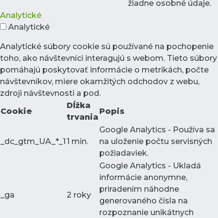
žiadne osobné údaje.
Analytické
Analytické
Analytické súbory cookie sú používané na pochopenie
toho, ako návštevníci interagujú s webom. Tieto súbory
pomáhajú poskytovať informácie o metrikách, počte
návštevníkov, miere okamžitých odchodov z webu,
zdroji návštevnosti a pod.
Dĺžka
Cookie
Popis
trvania
Google Analytics - Používa sa
_dc_gtm_UA_*_1
1 min.
na uloženie počtu servisných
požiadaviek.
Google Analytics - Ukladá
informácie anonymne,
priradením náhodne
_ga
2 roky
generovaného čísla na
rozpoznanie unikátnych