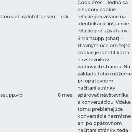
CookieYes - Jedná sa
o súbory cookie
CookieLawInfoConsent
1 rok
relácie používané na
identifikáciu inštancie
relácie pre užívateľov.
Smartsupp (chat) -
Hlavným účelom tejto
cookie je identifikácia
návštevníkov
webových stránok. Na
základe toho môžeme
pri opätovnom
načítaní stránky
ssupp.vid
6 mes.
spárovať návštevníka
s konverzáciou. Vďaka
tomu prebiehajúca
konverzácia nezmizne
ani po opätovnom
načítaní stránky, teda