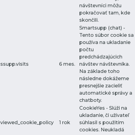
návštevníci môžu
pokračovať tam, kde
skončili.
Smartsupp (chat) -
Tento súbor cookie sa
používa na ukladanie
počtu
predchádzajúcich
ssupp.visits
6 mes.
návštev návštevníka.
Na základe toho
následne dokážeme
presnejšie zacieliť
automatické správy a
chatboty.
CookieYes - Slúži na
ukladanie, či užívateľ
viewed_cookie_policy
1 rok
súhlasil s použitím
cookies. Neukladá