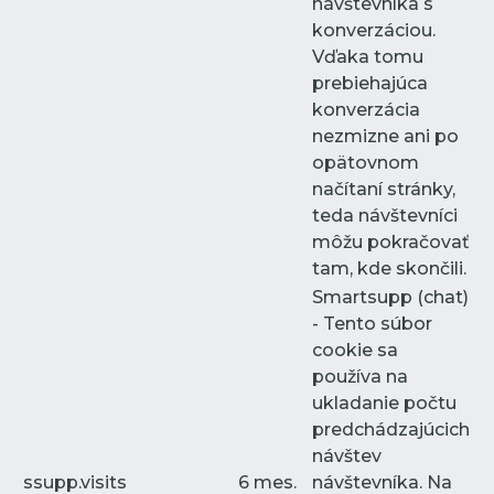
návštevníka s
konverzáciou.
Vďaka tomu
prebiehajúca
konverzácia
nezmizne ani po
opätovnom
načítaní stránky,
teda návštevníci
môžu pokračovať
tam, kde skončili.
Smartsupp (chat)
- Tento súbor
cookie sa
používa na
ukladanie počtu
predchádzajúcich
návštev
ssupp.visits
6 mes.
návštevníka. Na