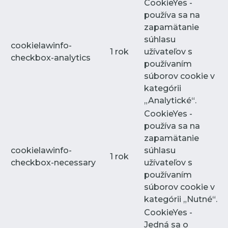
CookieYes -
používa sa na
zapamätanie
súhlasu
cookielawinfo-
1 rok
užívateľov s
checkbox-analytics
používaním
súborov cookie v
kategórii
„Analytické“.
CookieYes -
používa sa na
zapamätanie
cookielawinfo-
súhlasu
1 rok
checkbox-necessary
užívateľov s
používaním
súborov cookie v
kategórii „Nutné“.
CookieYes -
Jedná sa o