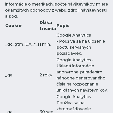
informácie o metrikách, počte návštevníkov, miere
okamžitých odchodov z webu, zdroji návštevnosti
a pod.
Dĺžka
Cookie
Popis
trvania
Google Analytics
- Používa sa na uloženie
_dc_gtm_UA_*_1
1 min.
počtu servisných
požiadaviek.
Google Analytics -
Ukladá informácie
anonymne, priradením
_ga
2 roky
náhodne generovaného
čísla na rozpoznanie
unikátnych návštevníkov.
Google Analytics -
Používa sa na
zhromažďovanie
_gali
30 sec.