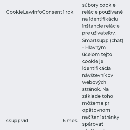
súbory cookie
CookieLawInfoConsent
1 rok
relácie používané
na identifikáciu
inštancie relácie
pre užívateľov.
Smartsupp (chat)
- Hlavným
účelom tejto
cookie je
identifikácia
návštevníkov
webových
stránok. Na
základe toho
môžeme pri
opätovnom
načítaní stránky
ssupp.vid
6 mes.
spárovať