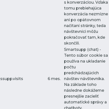
s konverzáciou. Vďaka
tomu prebiehajúca
konverzácia nezmizne
ani po opätovnom
načítaní stránky, teda
návštevníci môžu
pokračovať tam, kde
skončili.
Smartsupp (chat) -
Tento súbor cookie sa
používa na ukladanie
počtu
predchádzajúcich
ssupp.visits
6 mes.
návštev návštevníka.
Na základe toho
následne dokážeme
presnejšie zacieliť
automatické správy a
chatboty.