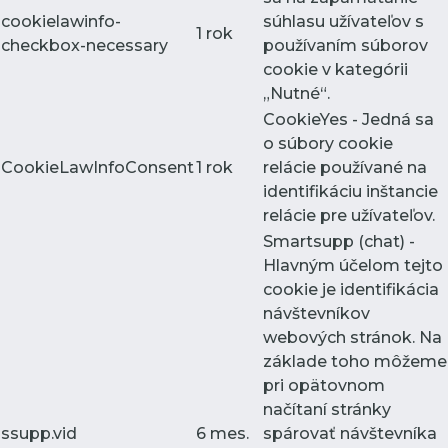
cookielawinfo-
súhlasu užívateľov s
1 rok
checkbox-necessary
používaním súborov
cookie v kategórii
„Nutné“.
CookieYes - Jedná sa
o súbory cookie
CookieLawInfoConsent
1 rok
relácie používané na
identifikáciu inštancie
relácie pre užívateľov.
Smartsupp (chat) -
Hlavným účelom tejto
cookie je identifikácia
návštevníkov
webových stránok. Na
základe toho môžeme
pri opätovnom
načítaní stránky
ssupp.vid
6 mes.
spárovať návštevníka