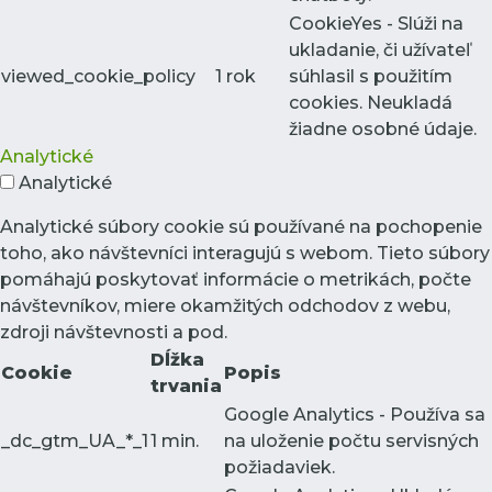
CookieYes - Slúži na
ukladanie, či užívateľ
viewed_cookie_policy
1 rok
súhlasil s použitím
cookies. Neukladá
žiadne osobné údaje.
Analytické
Analytické
Analytické súbory cookie sú používané na pochopenie
toho, ako návštevníci interagujú s webom. Tieto súbory
pomáhajú poskytovať informácie o metrikách, počte
návštevníkov, miere okamžitých odchodov z webu,
zdroji návštevnosti a pod.
Dĺžka
Cookie
Popis
trvania
Google Analytics - Používa sa
_dc_gtm_UA_*_1
1 min.
na uloženie počtu servisných
požiadaviek.