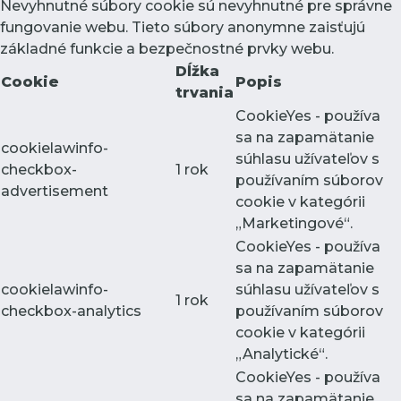
Nevyhnutné súbory cookie sú nevyhnutné pre správne
fungovanie webu. Tieto súbory anonymne zaisťujú
základné funkcie a bezpečnostné prvky webu.
Dĺžka
Cookie
Popis
trvania
CookieYes - používa
sa na zapamätanie
cookielawinfo-
súhlasu užívateľov s
checkbox-
1 rok
používaním súborov
advertisement
cookie v kategórii
„Marketingové“.
CookieYes - používa
sa na zapamätanie
cookielawinfo-
súhlasu užívateľov s
1 rok
checkbox-analytics
používaním súborov
cookie v kategórii
„Analytické“.
CookieYes - používa
sa na zapamätanie